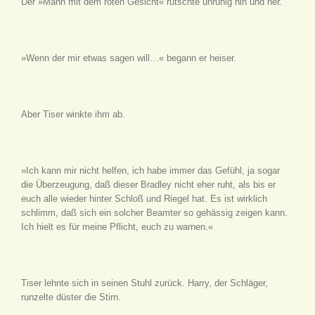
Der »Mann mit dem roten Gesicht« rutschte unruhig hin und her.
»Wenn der mir etwas sagen will…« begann er heiser.
Aber Tiser winkte ihm ab.
»Ich kann mir nicht helfen, ich habe immer das Gefühl, ja sogar
die Überzeugung, daß dieser Bradley nicht eher ruht, als bis er
euch alle wieder hinter Schloß und Riegel hat. Es ist wirklich
schlimm, daß sich ein solcher Beamter so gehässig zeigen kann.
Ich hielt es für meine Pflicht, euch zu warnen.«
Tiser lehnte sich in seinen Stuhl zurück. Harry, der Schläger,
runzelte düster die Stirn.