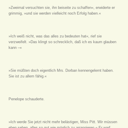
»Zweimal versuchten sie, ihn beiseite zu schaffen«, erwiderte er
grimmig, »und sie werden vielleicht noch Erfolg haben.«
»Ich weiß nicht, was das alles zu bedeuten hat«, rief sie
verzweifelt. »Das klingt so schrecklich, daß ich es kaum glauben
kann –«
»Sie müßten doch eigentlich Mrs. Dorban kennengelernt haben.
Sie ist zu allem fähig.«
Penelope schauderte.
»Ich werde Sie jetzt nicht mehr belästigen, Miss Pitt. Wir müssen
eben sehen, alles so gut wie möglich zu arrangieren.« Er warf