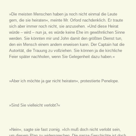
»Die meisten Menschen haben ja noch nicht einmal die Leute
gern, die sie heiraten«, meinte Mr. Orford nachdenklich. Er traute
sich aber immer noch nicht, sie anzusehen. »Und diese Heirat
würde – wird – nun ja, es würde keine Ehe im gewöhnlichen Sinne
werden. Sie könnten mir und John damit den größten Dienst tun,
den ein Mensch einem andern erweisen kann. Der Captain hat die
Autorität, die Trauung zu vollziehen. Sie können ja die kirchliche
Feier später nachholen, wenn Sie Gelegenheit dazu haben.«
»Aber ich möchte ja gar nicht heiraten«, protestierte Penelope.
»Sind Sie vielleicht verlobt?«
»Nein«, sagte sie fast zornig. »Ich muß doch nicht verlobt sein,
um diesem Plan zu widersprechen. Die ganze Geschichte ist doch