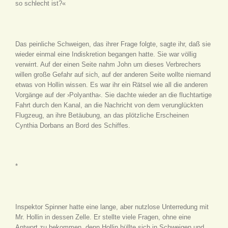
so schlecht ist?«
Das peinliche Schweigen, das ihrer Frage folgte, sagte ihr, daß sie
wieder einmal eine Indiskretion begangen hatte. Sie war völlig
verwirrt. Auf der einen Seite nahm John um dieses Verbrechers
willen große Gefahr auf sich, auf der anderen Seite wollte niemand
etwas von Hollin wissen. Es war ihr ein Rätsel wie all die anderen
Vorgänge auf der ›Polyantha‹. Sie dachte wieder an die fluchtartige
Fahrt durch den Kanal, an die Nachricht von dem verunglückten
Flugzeug, an ihre Betäubung, an das plötzliche Erscheinen
Cynthia Dorbans an Bord des Schiffes.
*
Inspektor Spinner hatte eine lange, aber nutzlose Unterredung mit
Mr. Hollin in dessen Zelle. Er stellte viele Fragen, ohne eine
Antwort zu bekommen, denn Hollin hüllte sich in Schweigen und