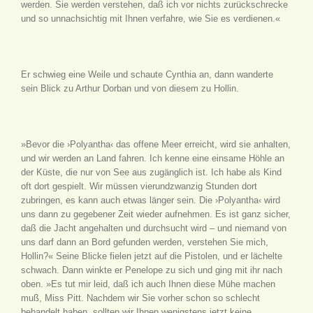
werden. Sie werden verstehen, daß ich vor nichts zurückschrecke
und so unnachsichtig mit Ihnen verfahre, wie Sie es verdienen.«
Er schwieg eine Weile und schaute Cynthia an, dann wanderte
sein Blick zu Arthur Dorban und von diesem zu Hollin.
»Bevor die ›Polyantha‹ das offene Meer erreicht, wird sie anhalten,
und wir werden an Land fahren. Ich kenne eine einsame Höhle an
der Küste, die nur von See aus zugänglich ist. Ich habe als Kind
oft dort gespielt. Wir müssen vierundzwanzig Stunden dort
zubringen, es kann auch etwas länger sein. Die ›Polyantha‹ wird
uns dann zu gegebener Zeit wieder aufnehmen. Es ist ganz sicher,
daß die Jacht angehalten und durchsucht wird – und niemand von
uns darf dann an Bord gefunden werden, verstehen Sie mich,
Hollin?« Seine Blicke fielen jetzt auf die Pistolen, und er lächelte
schwach. Dann winkte er Penelope zu sich und ging mit ihr nach
oben. »Es tut mir leid, daß ich auch Ihnen diese Mühe machen
muß, Miss Pitt. Nachdem wir Sie vorher schon so schlecht
behandelt haben, sollten wir Ihnen wenigstens jetzt keine