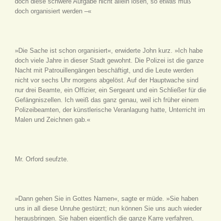
doch diese schwere Aufgabe nicht allein lösen, so etwas muß
doch organisiert werden –«
»Die Sache ist schon organisiert«, erwiderte John kurz. »Ich habe
doch viele Jahre in dieser Stadt gewohnt. Die Polizei ist die ganze
Nacht mit Patrouillengängen beschäftigt, und die Leute werden
nicht vor sechs Uhr morgens abgelöst. Auf der Hauptwache sind
nur drei Beamte, ein Offizier, ein Sergeant und ein Schließer für die
Gefängniszellen. Ich weiß das ganz genau, weil ich früher einem
Polizeibeamten, der künstlerische Veranlagung hatte, Unterricht im
Malen und Zeichnen gab.«
Mr. Orford seufzte.
»Dann gehen Sie in Gottes Namen«, sagte er müde. »Sie haben
uns in all diese Unruhe gestürzt; nun können Sie uns auch wieder
herausbringen. Sie haben eigentlich die ganze Karre verfahren,