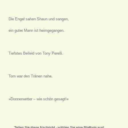
Die Engel sahen Shaun und sangen,
ein guter Mann ist heimgegangen.
Tiefstes Beileid von Tony Perelli.
Tom war den Tränen nahe.
»Donnerwetter – wie schön gesagt!«
Teilen Sie diese Nachricht - wählen Sie eine Platform aus!