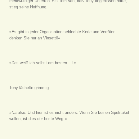
merkwürdiger Unterton. Als Tom sah, daß Tony angebissen hatte,
stieg seine Hoffnung.
»Es gibt in jeder Organisation schlechte Kerle und Verräter –
denken Sie nur an Vinsetti!«
»Das weiß ich selbst am besten …!«
Tony lächelte grimmig.
»Na also. Und hier ist es nicht anders. Wenn Sie keinen Spektakel
wollen, ist dies der beste Weg.«