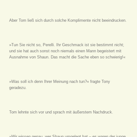
Aber Tom ließ sich durch solche Komplimente nicht beeindrucken.
»Tun Sie nicht so, Perelli. Ihr Geschmack ist sie bestimmt nicht;
und sie hat auch sonst noch niemals einen Mann begeistert mit
Ausnahme von Shaun. Das macht die Sache eben so schwierig!«
»Was soll ich denn Ihrer Meinung nach tun?« fragte Tony
geradezu.
Tom lehnte sich vor und sprach mit äußerstem Nachdruck.
»Wir wissen genau, wer Shaun umgelegt hat – es waren der junge