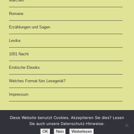
Märchen
Romane
Erzählungen und Sagen
Lexika
1001 Nacht
Erotische Ebooks
Welches Format fürs Lesegerät?
Impressum
Diese Website benutzt Cookies. Akzeptieren Sie dies? Lesen
Sie auch unsere Datenschutz-Hinweise.
eBooks kostenlos downloaden als EPUB, AZW3 (Kindle) und PDF -
OK
Nein
Weiterlesen
Märchen und Romane online im Volltext lesen