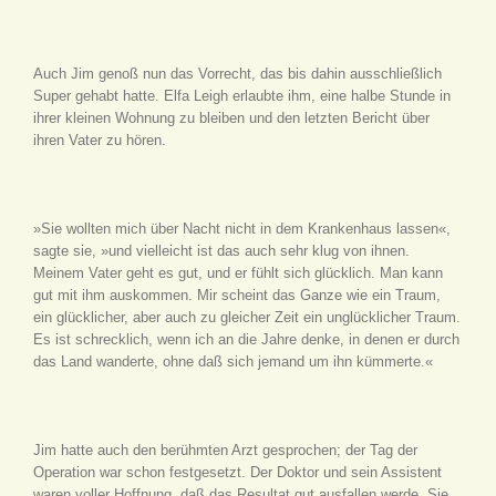
Auch Jim genoß nun das Vorrecht, das bis dahin ausschließlich
Super gehabt hatte. Elfa Leigh erlaubte ihm, eine halbe Stunde in
ihrer kleinen Wohnung zu bleiben und den letzten Bericht über
ihren Vater zu hören.
»Sie wollten mich über Nacht nicht in dem Krankenhaus lassen«,
sagte sie, »und vielleicht ist das auch sehr klug von ihnen.
Meinem Vater geht es gut, und er fühlt sich glücklich. Man kann
gut mit ihm auskommen. Mir scheint das Ganze wie ein Traum,
ein glücklicher, aber auch zu gleicher Zeit ein unglücklicher Traum.
Es ist schrecklich, wenn ich an die Jahre denke, in denen er durch
das Land wanderte, ohne daß sich jemand um ihn kümmerte.«
Jim hatte auch den berühmten Arzt gesprochen; der Tag der
Operation war schon festgesetzt. Der Doktor und sein Assistent
waren voller Hoffnung, daß das Resultat gut ausfallen werde. Sie