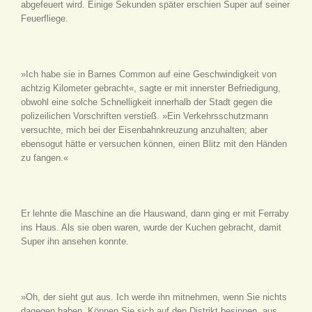
abgefeuert wird. Einige Sekunden später erschien Super auf seiner
Feuerfliege.
»Ich habe sie in Barnes Common auf eine Geschwindigkeit von
achtzig Kilometer gebracht«, sagte er mit innerster Befriedigung,
obwohl eine solche Schnelligkeit innerhalb der Stadt gegen die
polizeilichen Vorschriften verstieß. »Ein Verkehrsschutzmann
versuchte, mich bei der Eisenbahnkreuzung anzuhalten; aber
ebensogut hätte er versuchen können, einen Blitz mit den Händen
zu fangen.«
Er lehnte die Maschine an die Hauswand, dann ging er mit Ferraby
ins Haus. Als sie oben waren, wurde der Kuchen gebracht, damit
Super ihn ansehen konnte.
»Oh, der sieht gut aus. Ich werde ihn mitnehmen, wenn Sie nichts
dagegen haben. Können Sie sich auf den Distrikt besinnen, aus