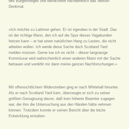
des Bürgersteiges und betrachtete nachdenklich das Nelson-
Denkmal.
»Ich möchte zu Lattimer gehen. Er ist irgendwo in der Stadt. Das
ist der richtige Mann, den ich auf die Spur dieses Vagabunden
hetzen kann – er hat einen natürlichen Hang zu Leuten, die nicht
arbeiten wollen. Ich werde diese Sache doch Scotland Yard
melden müssen. Gerne tue ich es nicht – dieser langnasige
Kommissar wird wahrscheinlich einen anderen Mann mit der Sache
betrauen und verdirbt mir dann meine ganzen Nachforschungen.«
Mit offensichtlichem Widerstreben ging er nach Whitehall hinunter.
Als er nach Scotland Yard kam, überzeugte er sich zu seiner
größten Genugtuung davon, daß kein höherer Beamter zugegen
war, der ihm die Untersuchung aus den Händen hätte nehmen
können. Trotzdem konnte er seinen Bericht über die letzte
Entwicklung erstatten.