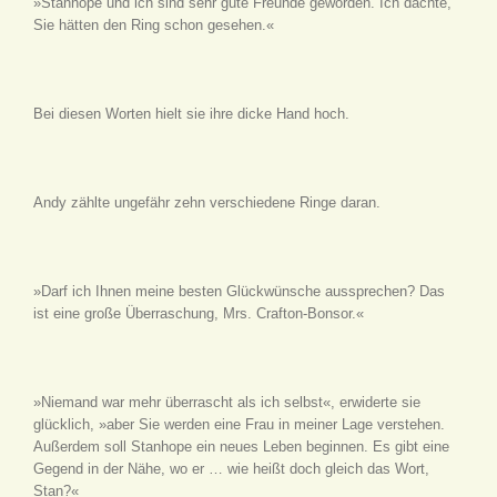
»Stanhope und ich sind sehr gute Freunde geworden. Ich dachte,
Sie hätten den Ring schon gesehen.«
Bei diesen Worten hielt sie ihre dicke Hand hoch.
Andy zählte ungefähr zehn verschiedene Ringe daran.
»Darf ich Ihnen meine besten Glückwünsche aussprechen? Das
ist eine große Überraschung, Mrs. Crafton-Bonsor.«
»Niemand war mehr überrascht als ich selbst«, erwiderte sie
glücklich, »aber Sie werden eine Frau in meiner Lage verstehen.
Außerdem soll Stanhope ein neues Leben beginnen. Es gibt eine
Gegend in der Nähe, wo er … wie heißt doch gleich das Wort,
Stan?«