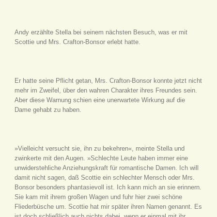
Andy erzählte Stella bei seinem nächsten Besuch, was er mit
Scottie und Mrs. Crafton-Bonsor erlebt hatte.
Er hatte seine Pflicht getan, Mrs. Crafton-Bonsor konnte jetzt nicht
mehr im Zweifel, über den wahren Charakter ihres Freundes sein.
Aber diese Warnung schien eine unerwartete Wirkung auf die
Dame gehabt zu haben.
»Vielleicht versucht sie, ihn zu bekehren«, meinte Stella und
zwinkerte mit den Augen. »Schlechte Leute haben immer eine
unwiderstehliche Anziehungskraft für romantische Damen. Ich will
damit nicht sagen, daß Scottie ein schlechter Mensch oder Mrs.
Bonsor besonders phantasievoll ist. Ich kann mich an sie erinnern.
Sie kam mit ihrem großen Wagen und fuhr hier zwei schöne
Fliederbüsche um. Scottie hat mir später ihren Namen genannt. Es
ist doch schließlich auch nichts dabei, wenn er einmal mit ihr