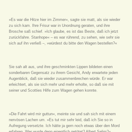
»Es war die Hitze hier im Zimmer«, sagte sie matt, als sie wieder
zu sich kam. Ihre Frisur war in Unordnung geraten, und ihre
Brosche saß schief. »Ich glaube, es ist das Beste, daß ich jetzt
zurückfahre. Stanhope« – es war rührend, zu sehen, wie sehr sie
sich auf ihn verließ –, »würdest du bitte den Wagen bestellen?«
Sie sah alt aus, und ihre geschminkten Lippen bildeten einen
sonderbaren Gegensatz zu ihrem Gesicht, Andy erwartete jeden
Augenblick, daß sie wieder zusammenbrechen würde. Er war
erleichtert, als sie sich mehr und mehr erholte, so daß sie mit
seiner und Scotties Hilfe zum Wagen gehen konnte.
»Die Fahrt wird mir guttun«, meinte sie und sah sich mit einem
nervösen Lachen um. »Es tut mir sehr leid, daß ich Sie so in
Aufregung versetzte. Ich hätte ja gern noch etwas über den Mord
erfahren. Wer wurde denn eigentlich getötet? Albert Selim?«