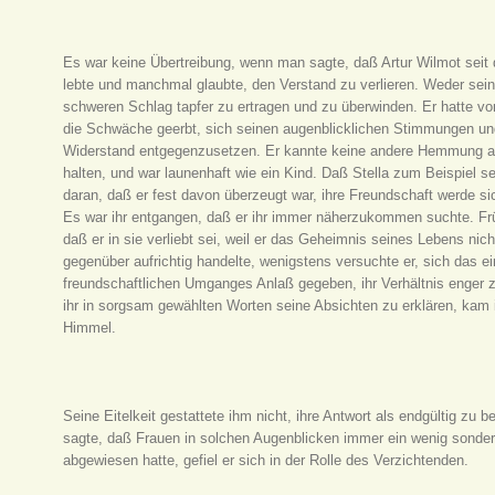
Es war keine Übertreibung, wenn man sagte, daß Artur Wilmot seit
lebte und manchmal glaubte, den Verstand zu verlieren. Weder sein
schweren Schlag tapfer zu ertragen und zu überwinden. Er hatte von
die Schwäche geerbt, sich seinen augenblicklichen Stimmungen un
Widerstand entgegenzusetzen. Er kannte keine andere Hemmung al
halten, und war launenhaft wie ein Kind. Daß Stella zum Beispiel se
daran, daß er fest davon überzeugt war, ihre Freundschaft werde si
Es war ihr entgangen, daß er ihr immer näherzukommen suchte. Frü
daß er in sie verliebt sei, weil er das Geheimnis seines Lebens nich
gegenüber aufrichtig handelte, wenigstens versuchte er, sich das ei
freundschaftlichen Umganges Anlaß gegeben, ihr Verhältnis enger zu
ihr in sorgsam gewählten Worten seine Absichten zu erklären, kam i
Himmel.
Seine Eitelkeit gestattete ihm nicht, ihre Antwort als endgültig zu 
sagte, daß Frauen in solchen Augenblicken immer ein wenig sonder
abgewiesen hatte, gefiel er sich in der Rolle des Verzichtenden.