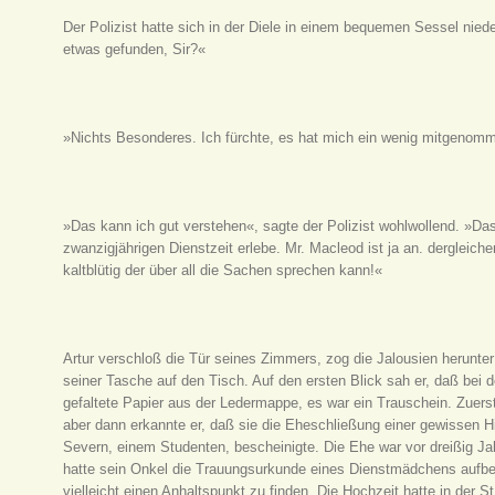
Der Polizist hatte sich in der Diele in einem bequemen Sessel nie
etwas gefunden, Sir?«
»Nichts Besonderes. Ich fürchte, es hat mich ein wenig mitgenom
»Das kann ich gut verstehen«, sagte der Polizist wohlwollend. »Das
zwanzigjährigen Dienstzeit erlebe. Mr. Macleod ist ja an. dergleich
kaltblütig der über all die Sachen sprechen kann!«
Artur verschloß die Tür seines Zimmers, zog die Jalousien herunter 
seiner Tasche auf den Tisch. Auf den ersten Blick sah er, daß bei 
gefaltete Papier aus der Ledermappe, es war ein Trauschein. Zuerst
aber dann erkannte er, daß sie die Eheschließung einer gewissen 
Severn, einem Studenten, bescheinigte. Die Ehe war vor dreißig J
hatte sein Onkel die Trauungsurkunde eines Dienstmädchens aufb
vielleicht einen Anhaltspunkt zu finden. Die Hochzeit hatte in der 