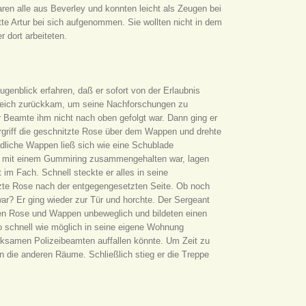
ren alle aus Beverley und konnten leicht als Zeugen bei
te Artur bei sich aufgenommen. Sie wollten nicht in dem
 dort arbeiteten.
ugenblick erfahren, daß er sofort von der Erlaubnis
gleich zurückkam, um seine Nachforschungen zu
r Beamte ihm nicht nach oben gefolgt war. Dann ging er
rgriff die geschnitzte Rose über dem Wappen und drehte
ndliche Wappen ließ sich wie eine Schublade
s mit einem Gummiring zusammengehalten war, lagen
m Fach. Schnell steckte er alles in seine
tzte Rose nach der entgegengesetzten Seite. Ob noch
ar? Er ging wieder zur Tür und horchte. Der Sergeant
aren Rose und Wappen unbeweglich und bildeten einen
 so schnell wie möglich in seine eigene Wohnung
rksamen Polizeibeamten auffallen könnte. Um Zeit zu
 die anderen Räume. Schließlich stieg er die Treppe