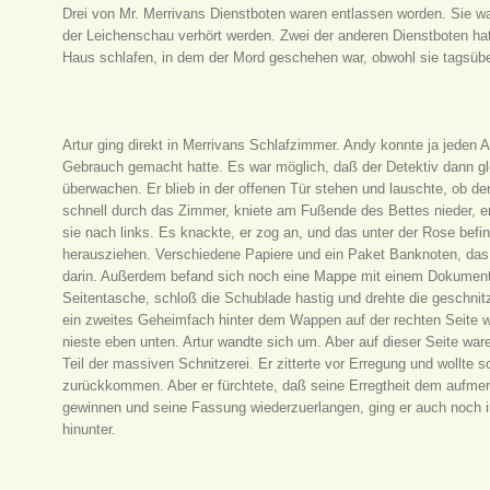
Drei von Mr. Merrivans Dienstboten waren entlassen worden. Sie wa
der Leichenschau verhört werden. Zwei der anderen Dienstboten hat
Haus schlafen, in dem der Mord geschehen war, obwohl sie tagsüber
Artur ging direkt in Merrivans Schlafzimmer. Andy konnte ja jeden A
Gebrauch gemacht hatte. Es war möglich, daß der Detektiv dann 
überwachen. Er blieb in der offenen Tür stehen und lauschte, ob de
schnell durch das Zimmer, kniete am Fußende des Bettes nieder, e
sie nach links. Es knackte, er zog an, und das unter der Rose befi
herausziehen. Verschiedene Papiere und ein Paket Banknoten, da
darin. Außerdem befand sich noch eine Mappe mit einem Dokument i
Seitentasche, schloß die Schublade hastig und drehte die geschni
ein zweites Geheimfach hinter dem Wappen auf der rechten Seite w
nieste eben unten. Artur wandte sich um. Aber auf dieser Seite w
Teil der massiven Schnitzerei. Er zitterte vor Erregung und wollte
zurückkommen. Aber er fürchtete, daß seine Erregtheit dem aufme
gewinnen und seine Fassung wiederzuerlangen, ging er auch noch in
hinunter.