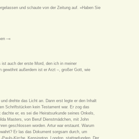
dergelassen und schaute von der Zeitung auf. »Haben Sie
men –«
 ist auch der erste Mord, den ich in meiner
en gewöhnt außerdem ist er Arzt –, großer Gott, wie
und drehte das Licht an. Dann erst legte er den Inhalt
den Schriftstücken kein Testament war. Er zog das
 dachte er, es sei die Heiratsurkunde seines Onkels,
Hilda Masters, von Beruf Dienstmädchen, mit John
ahren geschlossen worden. Artur war erstaunt. Warum
ewahrt? Er las das Dokument sorgsam durch, um
St.-Pauls-Kirche, Kensington, London, stattgefunden. Der