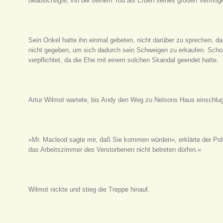
beabsichtigte, ihn bei seinem Tod als Erben seines großen Vermög
Sein Onkel hatte ihn einmal gebeten, nicht darüber zu sprechen, daß
nicht gegeben, um sich dadurch sein Schweigen zu erkaufen. Sch
verpflichtet, da die Ehe mit einem solchen Skandal geendet hatte.
Artur Wilmot wartete, bis Andy den Weg zu Nelsons Haus einschlug
»Mr. Macleod sagte mir, daß Sie kommen würden«, erklärte der Poli
das Arbeitszimmer des Verstorbenen nicht betreten dürfen.«
Wilmot nickte und stieg die Treppe hinauf.