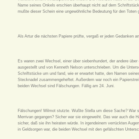
Name seines Onkels erschien überhaupt nicht auf dem Schriftstück
mußte dieser Schein eine ungewöhnliche Bedeutung für den Toten 
Als Artur die nächsten Papiere prüfte, vergaß er jeden Gedanken a
Es waren zwei Wechsel, einer über siebenhundert, der andere über 
ausgestellt und von Kenneth Nelson unterschrieben. Um die Untersc
Schriftstücke um und fand, wie er erwartet hatte, den Namen seine
Stecknadel zusammengeheftet. Außerdem war noch ein Papierstreife
beiden Wechsel sind Fälschungen. Fällig am 24. Juni.
Fälschungen! Wilmot stutzte. Wußte Stella um diese Sache? War 
Merrivan gegangen? Sicher war sie eingeweiht. Das war auch die 
sicher, daß sie ihn heiraten würde. In irgendeinem verrückten Auge
in Geldsorgen war, die beiden Wechsel mit den gefälschten Untersc