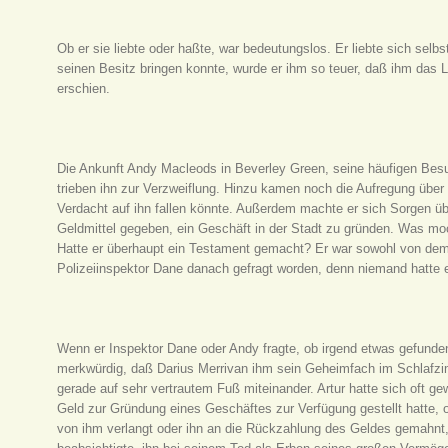
Ob er sie liebte oder haßte, war bedeutungslos. Er liebte sich selb
seinen Besitz bringen konnte, wurde er ihm so teuer, daß ihm das 
erschien.
Die Ankunft Andy Macleods in Beverley Green, seine häufigen Besu
trieben ihn zur Verzweiflung. Hinzu kamen noch die Aufregung über
Verdacht auf ihn fallen könnte. Außerdem machte er sich Sorgen üb
Geldmittel gegeben, ein Geschäft in der Stadt zu gründen. Was mo
Hatte er überhaupt ein Testament gemacht? Er war sowohl von dem
Polizeiinspektor Dane danach gefragt worden, denn niemand hatte
Wenn er Inspektor Dane oder Andy fragte, ob irgend etwas gefunden
merkwürdig, daß Darius Merrivan ihm sein Geheimfach im Schlafzim
gerade auf sehr vertrautem Fuß miteinander. Artur hatte sich oft 
Geld zur Gründung eines Geschäftes zur Verfügung gestellt hatte, o
von ihm verlangt oder ihn an die Rückzahlung des Geldes gemahnt,