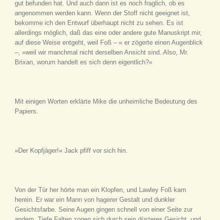
gut befunden hat. Und auch dann ist es noch fraglich, ob es
angenommen werden kann. Wenn der Stoff nicht geeignet ist,
bekomme ich den Entwurf überhaupt nicht zu sehen. Es ist
allerdings möglich, daß das eine oder andere gute Manuskript mir,
auf diese Weise entgeht, weil Foß – « er zögerte einen Augenblick
–, »weil wir manchmal nicht derselben Ansicht sind. Also, Mr.
Brixan, worum handelt es sich denn eigentlich?«
Mit einigen Worten erklärte Mike die unheimliche Bedeutung des
Papiers.
»Der Kopfjäger!« Jack pfiff vor sich hin.
Von der Tür her hörte man ein Klopfen, und Lawley Foß kam
herein. Er war ein Mann von hagerer Gestalt und dunkler
Gesichtsfarbe. Seine Augen gingen schnell von einer Seite zur
andern. Tiefe Falten zogen sich durch sein düsteres Gesicht, und