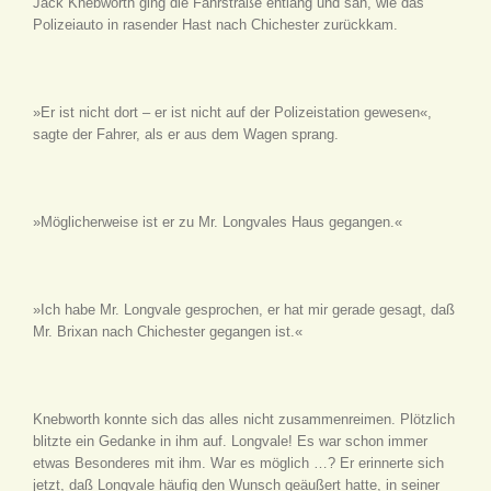
Jack Knebworth ging die Fahrstraße entlang und sah, wie das
Polizeiauto in rasender Hast nach Chichester zurückkam.
»Er ist nicht dort – er ist nicht auf der Polizeistation gewesen«,
sagte der Fahrer, als er aus dem Wagen sprang.
»Möglicherweise ist er zu Mr. Longvales Haus gegangen.«
»Ich habe Mr. Longvale gesprochen, er hat mir gerade gesagt, daß
Mr. Brixan nach Chichester gegangen ist.«
Knebworth konnte sich das alles nicht zusammenreimen. Plötzlich
blitzte ein Gedanke in ihm auf. Longvale! Es war schon immer
etwas Besonderes mit ihm. War es möglich …? Er erinnerte sich
jetzt, daß Longvale häufig den Wunsch geäußert hatte, in seiner