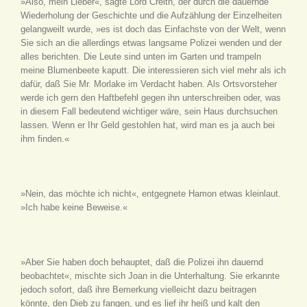
»Also, mein Lieber«, sagte Lord Creith, der durch die dauernde
Wiederholung der Geschichte und die Aufzählung der Einzelheiten
gelangweilt wurde, »es ist doch das Einfachste von der Welt, wenn
Sie sich an die allerdings etwas langsame Polizei wenden und der
alles berichten. Die Leute sind unten im Garten und trampeln
meine Blumenbeete kaputt. Die interessieren sich viel mehr als ich
dafür, daß Sie Mr. Morlake im Verdacht haben. Als Ortsvorsteher
werde ich gern den Haftbefehl gegen ihn unterschreiben oder, was
in diesem Fall bedeutend wichtiger wäre, sein Haus durchsuchen
lassen. Wenn er Ihr Geld gestohlen hat, wird man es ja auch bei
ihm finden.«
»Nein, das möchte ich nicht«, entgegnete Hamon etwas kleinlaut.
»Ich habe keine Beweise.«
»Aber Sie haben doch behauptet, daß die Polizei ihn dauernd
beobachtet«, mischte sich Joan in die Unterhaltung. Sie erkannte
jedoch sofort, daß ihre Bemerkung vielleicht dazu beitragen
könnte, den Dieb zu fangen, und es lief ihr heiß und kalt den