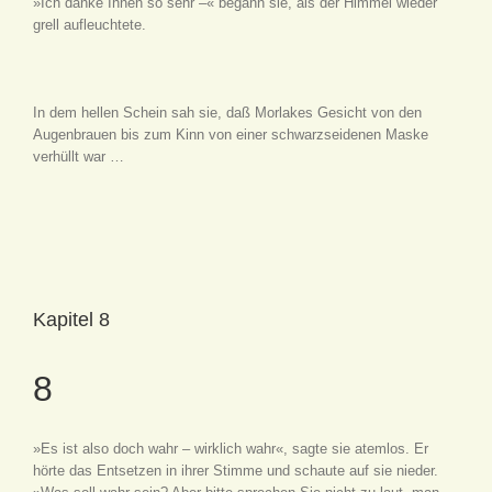
»Ich danke Ihnen so sehr –« begann sie, als der Himmel wieder
grell aufleuchtete.
In dem hellen Schein sah sie, daß Morlakes Gesicht von den
Augenbrauen bis zum Kinn von einer schwarzseidenen Maske
verhüllt war …
Kapitel 8
8
»Es ist also doch wahr – wirklich wahr«, sagte sie atemlos. Er
hörte das Entsetzen in ihrer Stimme und schaute auf sie nieder.