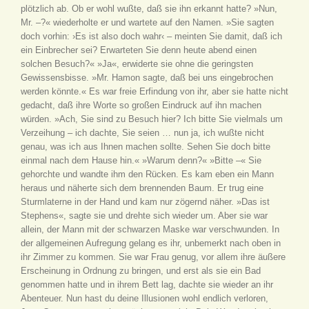
plötzlich ab. Ob er wohl wußte, daß sie ihn erkannt hatte? »Nun,
Mr. –?« wiederholte er und wartete auf den Namen. »Sie sagten
doch vorhin: ›Es ist also doch wahr‹ – meinten Sie damit, daß ich
ein Einbrecher sei? Erwarteten Sie denn heute abend einen
solchen Besuch?« »Ja«, erwiderte sie ohne die geringsten
Gewissensbisse. »Mr. Hamon sagte, daß bei uns eingebrochen
werden könnte.« Es war freie Erfindung von ihr, aber sie hatte nicht
gedacht, daß ihre Worte so großen Eindruck auf ihn machen
würden. »Ach, Sie sind zu Besuch hier? Ich bitte Sie vielmals um
Verzeihung – ich dachte, Sie seien … nun ja, ich wußte nicht
genau, was ich aus Ihnen machen sollte. Sehen Sie doch bitte
einmal nach dem Hause hin.« »Warum denn?« »Bitte –« Sie
gehorchte und wandte ihm den Rücken. Es kam eben ein Mann
heraus und näherte sich dem brennenden Baum. Er trug eine
Sturmlaterne in der Hand und kam nur zögernd näher. »Das ist
Stephens«, sagte sie und drehte sich wieder um. Aber sie war
allein, der Mann mit der schwarzen Maske war verschwunden. In
der allgemeinen Aufregung gelang es ihr, unbemerkt nach oben in
ihr Zimmer zu kommen. Sie war Frau genug, vor allem ihre äußere
Erscheinung in Ordnung zu bringen, und erst als sie ein Bad
genommen hatte und in ihrem Bett lag, dachte sie wieder an ihr
Abenteuer. Nun hast du deine Illusionen wohl endlich verloren,