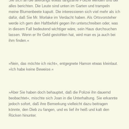
Sie sich an die allerdings etwas langsame Polizei wenden und der
alles berichten. Die Leute sind unten im Garten und trampeln
meine Blumenbeete kaputt. Die interessieren sich viel mehr als ich
dafür, daß Sie Mr. Morlake im Verdacht haben. Als Ortsvorsteher
werde ich gern den Haftbefehl gegen ihn unterschreiben oder, was
in diesem Fall bedeutend wichtiger wäre, sein Haus durchsuchen
lassen. Wenn er Ihr Geld gestohlen hat, wird man es ja auch bei
ihm finden.«
»Nein, das möchte ich nicht«, entgegnete Hamon etwas kleinlaut.
»Ich habe keine Beweise.«
»Aber Sie haben doch behauptet, daß die Polizei ihn dauernd
beobachtet«, mischte sich Joan in die Unterhaltung. Sie erkannte
jedoch sofort, daß ihre Bemerkung vielleicht dazu beitragen
könnte, den Dieb zu fangen, und es lief ihr heiß und kalt den
Rücken hinunter.