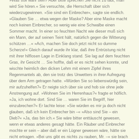
»Was soll wahr sein? Aber bitte sprechen Sie nicht zu laut, man
wird Sie hören.« Sie versuchte, die Herrschaft über sich
wiederzugewinnen. »Sie sind ein Einbrecher«, sagte sie endlich.
»Glauben Sie … etwa wegen der Maske? Aber eine Maske macht
noch keinen Einbrecher, so wenig wie eine Schwalbe einen
Sommer macht. In einer so feuchten Nacht wie dieser muß sich
ein Mann, der auf seinen Teint hält, natürlich gegen die Witterung
schützen …« »Ach, machen Sie doch jetzt nicht so dumme
Scherze!« Gleich darauf wurde ihr klar, daß ihre Entrüstung nicht
mit ihrer hilflosen Lage in Einklang stand. Sie lag auf dem feuchten
Gras, ihr Gesicht … Sie hoffte, daß er es nicht sehen konnte, und
wischte heimlich den dicken Lehm mit einem Zipfel ihres
Regenmantels ab, den sie trotz des Unwetters in ihrer Aufregung
über dem Arm getragen hatte. »Würden Sie so liebenswürdig sein,
mir aufzuhelfen?« Er neigte sich über sie und hob sie ohne jede
Anstrengung auf. »Wohnen Sie im Herrenhaus?« fragte er höflich.
»Ja, ich wohne dort. Sind Sie … waren Sie im Begriff, hier
einzubrechen?« Er lachte leise: »Sie würden es mir ja doch nicht
glauben, daß ich kein Einbrecher bin –« »Also sind Sie – ein
Dieb?« »Ja, das bin ich.« Sie wäre bitter enttäuscht gewesen,
wenn er etwas anderes gesagt hätte. Ein Räuber und Einbrecher
mochte er sein – aber daß er ein Lügner gewesen wäre, hätte sie
nicht ertragen. »Bei uns gibt es nichts zu rauben, Mr. –« sie brach