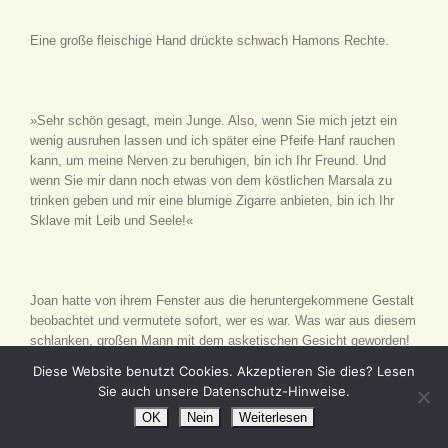
Eine große fleischige Hand drückte schwach Hamons Rechte.
»Sehr schön gesagt, mein Junge. Also, wenn Sie mich jetzt ein
wenig ausruhen lassen und ich später eine Pfeife Hanf rauchen
kann, um meine Nerven zu beruhigen, bin ich Ihr Freund. Und
wenn Sie mir dann noch etwas von dem köstlichen Marsala zu
trinken geben und mir eine blumige Zigarre anbieten, bin ich Ihr
Sklave mit Leib und Seele!«
Joan hatte von ihrem Fenster aus die heruntergekommene Gestalt
beobachtet und vermutete sofort, wer es war. Was war aus diesem
schlanken, großen Mann mit dem asketischen Gesicht geworden!
Sie hatte ihn nur zweimal gesehen, aber sie wußte bestimmt, daß
Diese Website benutzt Cookies. Akzeptieren Sie dies? Lesen
er es war. Etwas an seinem Gang, an seinen Bewegungen
Sie auch unsere Datenschutz-Hinweise.
erinnerte sie an früher. Sie starrte ihm nach, bis sie ihn nicht mehr
OK
Nein
Weiterlesen
sehen konnte. Dann setzte sie sich hin, hielt den Kopf in den
Händen und versuchte, ihre Gedanken zu ordnen.