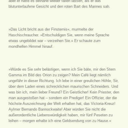
aber er hätte es beinahe wieder fallen lassen, als er das
blutunterlaufene Gesicht und den roten Bart des Mannes sah.
»Das Licht bricht aus der Finsternis«, murmelte der
Haschischraucher. »Entschuldigen Sie, wenn meine Sprache
etwas ungebildet war – verzeihen Sie.« Er schaute zum
mondhellen Himmel hinauf.
»Würde es Sie sehr belästigen, wenn ich Sie bäte, mir den Stern
Gamma im Bild des Orion zu zeigen? Mein Café liegt nämlich
ungefähr in dieser Richtung. Ich lebe in einer greulichen Höhle, Sir,
über dem Laden eines schrecklichen maurischen Schneiders. Und
was bin ich, mein lieber Freund? Ein Geistlicher! Kein Priester, den
man ausgestoßen hat – sondern ein Prediger! Ein Offizier, der die
höchste Auszeichnung der Welt erhalten hat, das Victoria-Kreuz!
Aylmer Bernando Bannockwaite! Aber würden Sie nicht die
außerordentliche Liebenswürdigkeit haben, mir fünf Peseten zu
leihen – morgen erhalte ich eine Geldsendung von zu Hause.«