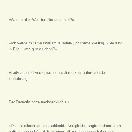
»Was in aller Welt tun Sie denn hier?«
»Ich werde mir Rheumatismus holen«, brummte Welling. »Sie sind
in Eile – was gibt es denn?«
»Lady Joan ist verschwunden.« Jim erzählte ihm von der
Entführung.
Der Detektiv hörte nachdenklich zu.
»Das ist allerdings eine schlechte Neuigkeit«, sagte er dann. »Ich
hatte schon gehört, daß es einen Skandal gegeben haben soll,