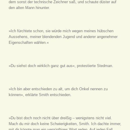
dem sonst der technische Zeichner saß, und schaute düster auf
den alten Mann hinunter.
»Ich fürchtete schon, sie würde mich wegen meines hübschen
Aussehens, meiner blendenden Jugend und anderer angenehmer
Eigenschaften wählen.«
»Du siehst doch wirklich ganz gut aus«, protestierte Stedman.
»Ich bin aber entschieden zu alt, um dich Onkel nennen zu
können«, erklärte Smith entschieden.
»Du bist doch noch nicht über dreißig – wenigstens nicht viel.
Mach du mir doch keine Schwierigkeiten, Smith. Ich dachte immer,
mit dir könnte man ein vernünftiges Wort reden. Auf jeden Fall