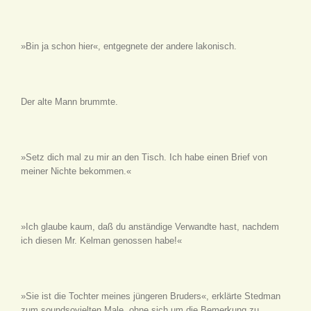
»Bin ja schon hier«, entgegnete der andere lakonisch.
Der alte Mann brummte.
»Setz dich mal zu mir an den Tisch. Ich habe einen Brief von
meiner Nichte bekommen.«
»Ich glaube kaum, daß du anständige Verwandte hast, nachdem
ich diesen Mr. Kelman genossen habe!«
»Sie ist die Tochter meines jüngeren Bruders«, erklärte Stedman
zum soundsovielten Male, ohne sich um die Bemerkung zu