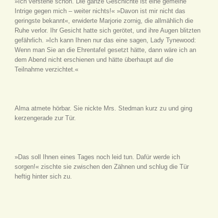
»Ich verstehe schon. Die ganze Geschichte ist eine gemeine
Intrige gegen mich – weiter nichts!« »Davon ist mir nicht das
geringste bekannt«, erwiderte Marjorie zornig, die allmählich die
Ruhe verlor. Ihr Gesicht hatte sich gerötet, und ihre Augen blitzten
gefährlich. »Ich kann Ihnen nur das eine sagen, Lady Tynewood:
Wenn man Sie an die Ehrentafel gesetzt hätte, dann wäre ich an
dem Abend nicht erschienen und hätte überhaupt auf die
Teilnahme verzichtet.«
Alma atmete hörbar. Sie nickte Mrs. Stedman kurz zu und ging
kerzengerade zur Tür.
»Das soll Ihnen eines Tages noch leid tun. Dafür werde ich
sorgen!« zischte sie zwischen den Zähnen und schlug die Tür
heftig hinter sich zu.