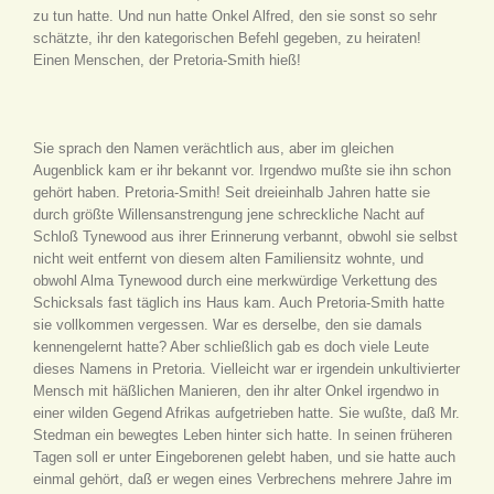
zu tun hatte. Und nun hatte Onkel Alfred, den sie sonst so sehr
schätzte, ihr den kategorischen Befehl gegeben, zu heiraten!
Einen Menschen, der Pretoria-Smith hieß!
Sie sprach den Namen verächtlich aus, aber im gleichen
Augenblick kam er ihr bekannt vor. Irgendwo mußte sie ihn schon
gehört haben. Pretoria-Smith! Seit dreieinhalb Jahren hatte sie
durch größte Willensanstrengung jene schreckliche Nacht auf
Schloß Tynewood aus ihrer Erinnerung verbannt, obwohl sie selbst
nicht weit entfernt von diesem alten Familiensitz wohnte, und
obwohl Alma Tynewood durch eine merkwürdige Verkettung des
Schicksals fast täglich ins Haus kam. Auch Pretoria-Smith hatte
sie vollkommen vergessen. War es derselbe, den sie damals
kennengelernt hatte? Aber schließlich gab es doch viele Leute
dieses Namens in Pretoria. Vielleicht war er irgendein unkultivierter
Mensch mit häßlichen Manieren, den ihr alter Onkel irgendwo in
einer wilden Gegend Afrikas aufgetrieben hatte. Sie wußte, daß Mr.
Stedman ein bewegtes Leben hinter sich hatte. In seinen früheren
Tagen soll er unter Eingeborenen gelebt haben, und sie hatte auch
einmal gehört, daß er wegen eines Verbrechens mehrere Jahre im