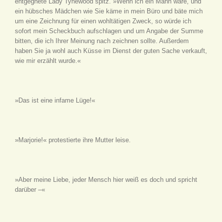
entgegnete Lady Tynewood spitz. »Wenn ich ein Mann wäre, und
ein hübsches Mädchen wie Sie käme in mein Büro und bäte mich
um eine Zeichnung für einen wohltätigen Zweck, so würde ich
sofort mein Scheckbuch aufschlagen und um Angabe der Summe
bitten, die ich Ihrer Meinung nach zeichnen sollte. Außerdem
haben Sie ja wohl auch Küsse im Dienst der guten Sache verkauft,
wie mir erzählt wurde.«
»Das ist eine infame Lüge!«
»Marjorie!« protestierte ihre Mutter leise.
»Aber meine Liebe, jeder Mensch hier weiß es doch und spricht
darüber –«