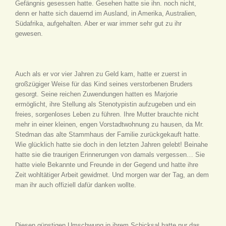
Gefängnis gesessen hatte. Gesehen hatte sie ihn. noch nicht,
denn er hatte sich dauernd im Ausland, in Amerika, Australien,
Südafrika, aufgehalten. Aber er war immer sehr gut zu ihr
gewesen.
Auch als er vor vier Jahren zu Geld kam, hatte er zuerst in
großzügiger Weise für das Kind seines verstorbenen Bruders
gesorgt. Seine reichen Zuwendungen hatten es Marjorie
ermöglicht, ihre Stellung als Stenotypistin aufzugeben und ein
freies, sorgenloses Leben zu führen. Ihre Mutter brauchte nicht
mehr in einer kleinen, engen Vorstadtwohnung zu hausen, da Mr.
Stedman das alte Stammhaus der Familie zurückgekauft hatte.
Wie glücklich hatte sie doch in den letzten Jahren gelebt! Beinahe
hatte sie die traurigen Erinnerungen von damals vergessen… Sie
hatte viele Bekannte und Freunde in der Gegend und hatte ihre
Zeit wohltätiger Arbeit gewidmet. Und morgen war der Tag, an dem
man ihr auch offiziell dafür danken wollte.
Diesen günstigen Umschwung in ihrem Schicksal hatte nur das