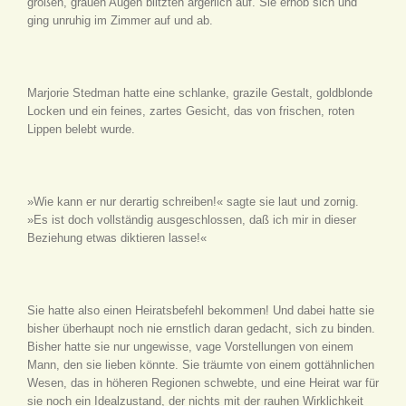
großen, grauen Augen blitzten ärgerlich auf. Sie erhob sich und
ging unruhig im Zimmer auf und ab.
Marjorie Stedman hatte eine schlanke, grazile Gestalt, goldblonde
Locken und ein feines, zartes Gesicht, das von frischen, roten
Lippen belebt wurde.
»Wie kann er nur derartig schreiben!« sagte sie laut und zornig.
»Es ist doch vollständig ausgeschlossen, daß ich mir in dieser
Beziehung etwas diktieren lasse!«
Sie hatte also einen Heiratsbefehl bekommen! Und dabei hatte sie
bisher überhaupt noch nie ernstlich daran gedacht, sich zu binden.
Bisher hatte sie nur ungewisse, vage Vorstellungen von einem
Mann, den sie lieben könnte. Sie träumte von einem gottähnlichen
Wesen, das in höheren Regionen schwebte, und eine Heirat war für
sie noch ein Idealzustand, der nichts mit der rauhen Wirklichkeit