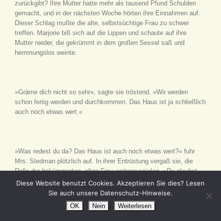
zurückgibt? Ihre Mutter hatte mehr als tausend Pfund Schulden
gemacht, und in der nächsten Woche hörten ihre Einnahmen auf.
Dieser Schlag mußte die alte, selbstsüchtige Frau zu schwer
treffen. Marjorie biß sich auf die Lippen und schaute auf ihre
Mutter nieder, die gekrümmt in dem großen Sessel saß und
hemmungslos weinte.
»Gräme dich nicht so sehr«, sagte sie tröstend. »Wir werden
schon fertig werden und durchkommen. Das Haus ist ja schließlich
auch noch etwas wert.«
»Was redest du da? Das Haus ist auch noch etwas wert?« fuhr
Mrs. Stedman plötzlich auf. In ihrer Entrüstung vergaß sie, die
Rolle der bekümmerten, alten Frau weiterzuspielen. »Du glaubst
doch nicht etwa, daß wir das Haus verkaufen oder eine Hypothek
Diese Website benutzt Cookies. Akzeptieren Sie dies? Lesen
aufnehmen sollten? – Außerdem habe ich bereits mehrere
Sie auch unsere Datenschutz-Hinweise.
Hypotheken darauf genommen«, fügte sie halb trotzig hinzu.
OK
Nein
Weiterlesen