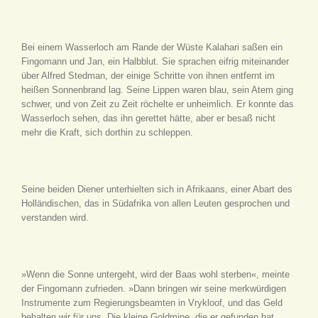
Bei einem Wasserloch am Rande der Wüste Kalahari saßen ein
Fingomann und Jan, ein Halbblut. Sie sprachen eifrig miteinander
über Alfred Stedman, der einige Schritte von ihnen entfernt im
heißen Sonnenbrand lag. Seine Lippen waren blau, sein Atem ging
schwer, und von Zeit zu Zeit röchelte er unheimlich. Er konnte das
Wasserloch sehen, das ihn gerettet hätte, aber er besaß nicht
mehr die Kraft, sich dorthin zu schleppen.
Seine beiden Diener unterhielten sich in Afrikaans, einer Abart des
Holländischen, das in Südafrika von allen Leuten gesprochen und
verstanden wird.
»Wenn die Sonne untergeht, wird der Baas wohl sterben«, meinte
der Fingomann zufrieden. »Dann bringen wir seine merkwürdigen
Instrumente zum Regierungsbeamten in Vrykloof, und das Geld
behalten wir für uns. Die kleine Goldmine, die er gefunden hat,