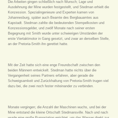
Die Arbeiten gingen schließlich nach Wunsch; Lage und
Ausdehnung der Mine wurden festgestellt, und Stedman erhielt die
Konzession. Spezialingenieure und Experten kamen von
Johannesburg, später auch Beamte des Bergbauamtes aus
Kapstadt. Stedman zahlte die bedeutenden Stempelkosten und
Konzessionsgelder, und zwölf Monate nach seiner ersten
Begegnung mit Smith wurde unter schwierigen Umständen der
erste Viertaktmotor in Gang gesetzt, und zwar an derselben Stelle,
an der Pretoria-Smith ihn gerettet hatte.
Mit der Zeit hatte sich eine enge Freundschaft zwischen den
beiden Männern entwickelt. Stedman hatte nichts über die
Vergangenheit seines Partners erfahren, aber gerade die
Schweigsamkeit und Zurückhaltung von Pretoria-Smith trugen viel
dazu bei, die zwei noch fester miteinander zu verbinden.
Monate vergingen; die Anzahl der Maschinen wuchs, und bei der
Mine entstand die kleine Ortschaft Stedmansville. Nach und nach
wurde eine große Pumpstation errichtet, um das Wasser direkt zur