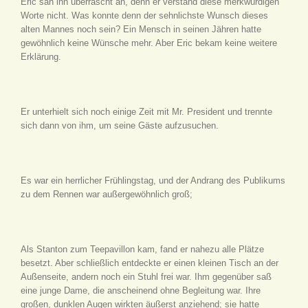
Eric sah ihn überrascht an, denn er verstand diese merkwürdigen
Worte nicht. Was konnte denn der sehnlichste Wunsch dieses
alten Mannes noch sein? Ein Mensch in seinen Jähren hatte
gewöhnlich keine Wünsche mehr. Aber Eric bekam keine weitere
Erklärung.
Er unterhielt sich noch einige Zeit mit Mr. President und trennte
sich dann von ihm, um seine Gäste aufzusuchen.
Es war ein herrlicher Frühlingstag, und der Andrang des Publikums
zu dem Rennen war außergewöhnlich groß;
Als Stanton zum Teepavillon kam, fand er nahezu alle Plätze
besetzt. Aber schließlich entdeckte er einen kleinen Tisch an der
Außenseite, andern noch ein Stuhl frei war. Ihm gegenüber saß
eine junge Dame, die anscheinend ohne Begleitung war. Ihre
großen, dunklen Augen wirkten äußerst anziehend; sie hatte