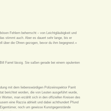
bösen Fehlern beherrscht – von Leichtgläubigkeit und
as stimmt auch. Aber es dauert sehr lange, bis er
ll über die Ohren gezogen, bevor du ihm begegnest.«
 Bill Farrel lässig. Sie saßen gerade bei einem opulenten
dung mit dem liebenswürdigen Polizeiinspektor Parrit
at berichtet worden, die von Leuten ausgeführt wurde,
orten, man erzählt sich in den offiziellen Kreisen des
lhäusern eine Razzia abhielt und dabei achthundert Pfund
n Eigentümer, noch um gewisse Kunstgegenstände