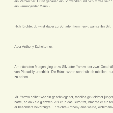
ein Verbrecher. Er ist genauso ein Schwindler und Schuft wie sein So
ein vermögender Mann.«
»Ich fürchte, du wirst dabei zu Schaden kommen«, warnte ihn Bill.
Aber Anthony lächelte nur.
Am nächsten Morgen ging er zu Silvester Yarrow, der zwei Geschäf
von Piccadilly unterhielt. Die Büros waren sehr hübsch möbliert, 
zu sehen.
Mr. Yarrow selbst war ein geschniegelter, tadellos gekleideter jung
hatte, so daß sie glänzten. Als er in das Büro trat, brachte er ein 
er besonders bevorzugte. Er reichte Anthony eine weiße, wohlmani