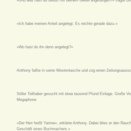
»Und was hast du selbst mit deinem Gelde angefangen?« fragte Bil
»Ich habe meinen Anteil angelegt. Es reichte gerade dazu.«
»Wo hast du ihn denn angelegt?«
Anthony faßte in seine Westentasche und zog einen Zeitungsausschn
Stiller Teilhaber gesucht mit etwa tausend Pfund Einlage. Große Ve
Megaphone.
»Der Herr heißt Yarrow«, erklärte Anthony. Dabei blies er den Rauc
Geschäft eines Buchmachers.«