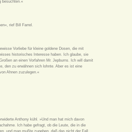
ng besuchten.«
, rief Bill Farrel.
wisse Vorliebe für kleine goldene Dosen, die mit
isses historisches Interesse haben. Ich glaube, sie
roßen an einen Vorfahren Mr. Jepburns. Ich will damit
e, den zu erwähnen sich lohnte. Aber es ist eine
 von Ahnen zuzulegen.«
 erwiderte Anthony kühl. »Und man hat mich davon
achahme. Ich habe gefragt, ob die Leute, die in die
tten, und man mußte zugeben, daß das nicht der Fall