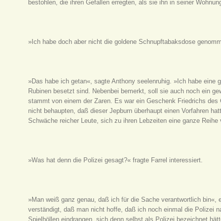
bestohlen, die ihren Gefallen erregten, als sie ihn in seiner Wohnu
»Ich habe doch aber nicht die goldene Schnupftabaksdose genommen«
»Das habe ich getan«, sagte Anthony seelenruhig. »Ich habe eine ge
Rubinen besetzt sind. Nebenbei bemerkt, soll sie auch noch ein gew
stammt von einem der Zaren. Es war ein Geschenk Friedrichs des G
nicht behaupten, daß dieser Jepburn überhaupt einen Vorfahren hatt
Schwäche reicher Leute, sich zu ihren Lebzeiten eine ganze Reihe
»Was hat denn die Polizei gesagt?« fragte Farrel interessiert.
»Man weiß ganz genau, daß ich für die Sache verantwortlich bin«,
verständigt, daß man nicht hoffe, daß ich noch einmal die Polizei n
Spielhöllen eindrangen, sich denn selbst als Polizei bezeichnet hä