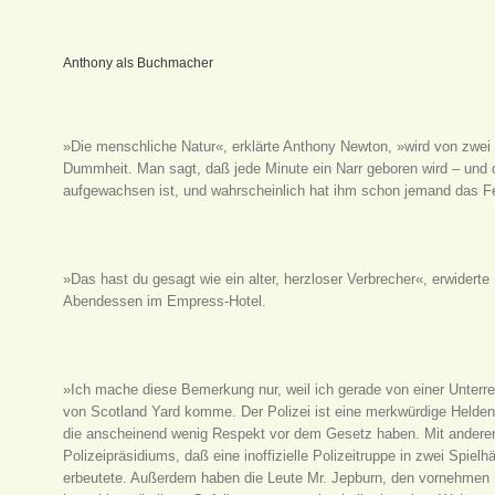
Anthony als Buchmacher
»Die menschliche Natur«, erklärte Anthony Newton, »wird von zwei 
Dummheit. Man sagt, daß jede Minute ein Narr geboren wird – und d
aufgewachsen ist, und wahrscheinlich hat ihm schon jemand das Fe
»Das hast du gesagt wie ein alter, herzloser Verbrecher«, erwiderte
Abendessen im Empress-Hotel.
»Ich mache diese Bemerkung nur, weil ich gerade von einer Unterre
von Scotland Yard komme. Der Polizei ist eine merkwürdige Heldent
die anscheinend wenig Respekt vor dem Gesetz haben. Mit anderen W
Polizeipräsidiums, daß eine inoffizielle Polizeitruppe in zwei Spie
erbeutete. Außerdem haben die Leute Mr. Jepburn, den vornehme