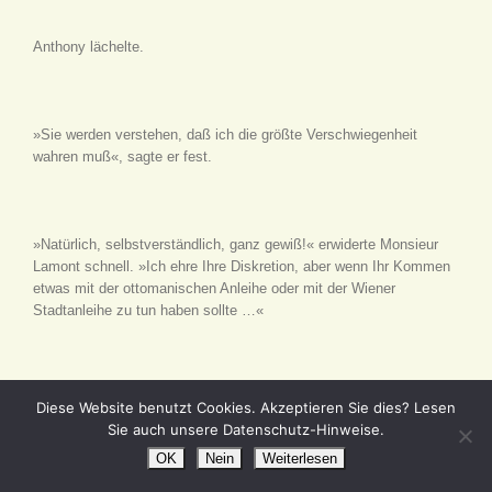
Anthony lächelte.
»Sie werden verstehen, daß ich die größte Verschwiegenheit
wahren muß«, sagte er fest.
»Natürlich, selbstverständlich, ganz gewiß!« erwiderte Monsieur
Lamont schnell. »Ich ehre Ihre Diskretion, aber wenn Ihr Kommen
etwas mit der ottomanischen Anleihe oder mit der Wiener
Stadtanleihe zu tun haben sollte …«
Aber Anthony hob seine Hand und schnitt dadurch höflich die
Diese Website benutzt Cookies. Akzeptieren Sie dies? Lesen
Fortführung dieser Unterhaltung ab.
Sie auch unsere Datenschutz-Hinweise.
OK
Nein
Weiterlesen