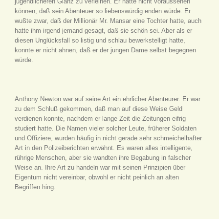
jugendlicheren Glanz zu verleihen. Er hatte nicht voraussehen
können, daß sein Abenteuer so liebenswürdig enden würde. Er
wußte zwar, daß der Millionär Mr. Mansar eine Tochter hatte, auch
hatte ihm irgend jemand gesagt, daß sie schön sei. Aber als er
diesen Unglücksfall so listig und schlau bewerkstelligt hatte,
konnte er nicht ahnen, daß er der jungen Dame selbst begegnen
würde.
Anthony Newton war auf seine Art ein ehrlicher Abenteurer. Er war
zu dem Schluß gekommen, daß man auf diese Weise Geld
verdienen konnte, nachdem er lange Zeit die Zeitungen eifrig
studiert hatte. Die Namen vieler solcher Leute, früherer Soldaten
und Offiziere, wurden häufig in nicht gerade sehr schmeichelhafter
Art in den Polizeiberichten erwähnt. Es waren alles intelligente,
rührige Menschen, aber sie wandten ihre Begabung in falscher
Weise an. Ihre Art zu handeln war mit seinen Prinzipien über
Eigentum nicht vereinbar, obwohl er nicht peinlich an alten
Begriffen hing.