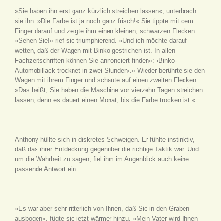
»Sie haben ihn erst ganz kürzlich streichen lassen«, unterbrach
sie ihn. »Die Farbe ist ja noch ganz frisch!« Sie tippte mit dem
Finger darauf und zeigte ihm einen kleinen, schwarzen Flecken.
»Sehen Sie!« rief sie triumphierend. »Und ich möchte darauf
wetten, daß der Wagen mit Binko gestrichen ist. In allen
Fachzeitschriften können Sie annonciert finden«: ›Binko-
Automobillack trocknet in zwei Stunden‹.« Wieder berührte sie den
Wagen mit ihrem Finger und schaute auf einen zweiten Flecken.
»Das heißt, Sie haben die Maschine vor vierzehn Tagen streichen
lassen, denn es dauert einen Monat, bis die Farbe trocken ist.«
Anthony hüllte sich in diskretes Schweigen. Er fühlte instinktiv,
daß das ihrer Entdeckung gegenüber die richtige Taktik war. Und
um die Wahrheit zu sagen, fiel ihm im Augenblick auch keine
passende Antwort ein.
»Es war aber sehr ritterlich von Ihnen, daß Sie in den Graben
ausbogen«, fügte sie jetzt wärmer hinzu. »Mein Vater wird Ihnen