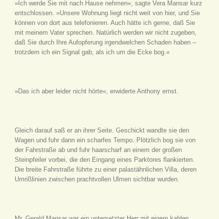
»Ich werde Sie mit nach Hause nehmen«, sagte Vera Mansar kurz
entschlossen. »Unsere Wohnung liegt nicht weit von hier, und Sie
können von dort aus telefonieren. Auch hätte ich gerne, daß Sie
mit meinem Vater sprechen. Natürlich werden wir nicht zugeben,
daß Sie durch Ihre Aufopferung irgendwelchen Schaden haben –
trotzdem ich ein Signal gab, als ich um die Ecke bog.«
»Das ich aber leider nicht hörte«, erwiderte Anthony ernst.
Gleich darauf saß er an ihrer Seite. Geschickt wandte sie den
Wagen und fuhr dann ein scharfes Tempo. Plötzlich bog sie von
der Fahrstraße ab und fuhr haarscharf an einem der großen
Steinpfeiler vorbei, die den Eingang eines Parktores flankierten.
Die breite Fahrstraße führte zu einer palastähnlichen Villa, deren
Umrißlinien zwischen prachtvollen Ulmen sichtbar wurden.
Mr. Gerald Mansar war ein untersetzter Herr mit einem kahlen