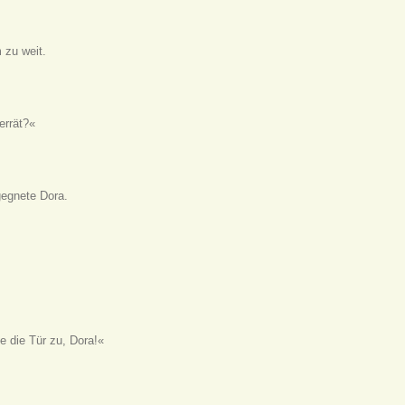
m zu weit.
errät?«
gegnete Dora.
 die Tür zu, Dora!«