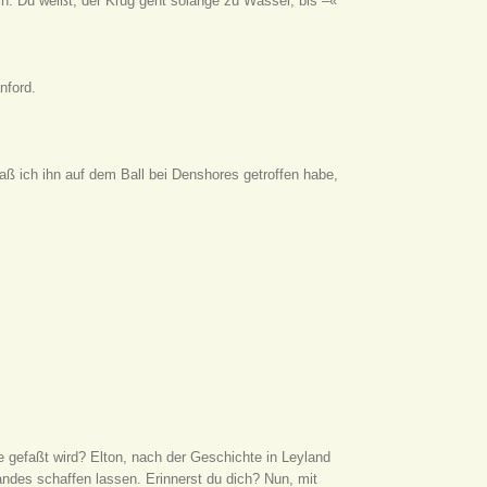
n. Du weißt, der Krug geht solange zu Wasser, bis –«
nford.
aß ich ihn auf dem Ball bei Denshores getroffen habe,
e gefaßt wird? Elton, nach der Geschichte in Leyland
des schaffen lassen. Erinnerst du dich? Nun, mit