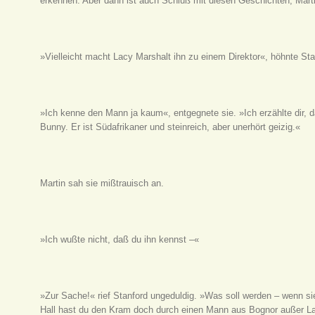
erkennen. Aber dann ist auch Schluß mit diesen Geschichten, Marti
»Vielleicht macht Lacy Marshalt ihn zu einem Direktor«, höhnte Sta
»Ich kenne den Mann ja kaum«, entgegnete sie. »Ich erzählte dir, d
Bunny. Er ist Südafrikaner und steinreich, aber unerhört geizig.«
Martin sah sie mißtrauisch an.
»Ich wußte nicht, daß du ihn kennst –«
»Zur Sache!« rief Stanford ungeduldig. »Was soll werden – wenn si
Hall hast du den Kram doch durch einen Mann aus Bognor außer Lan