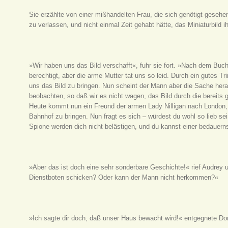
Sie erzählte von einer mißhandelten Frau, die sich genötigt gesehe
zu verlassen, und nicht einmal Zeit gehabt hätte, das Miniaturbild
»Wir haben uns das Bild verschafft«, fuhr sie fort. »Nach dem Buc
berechtigt, aber die arme Mutter tat uns so leid. Durch ein gutes 
uns das Bild zu bringen. Nun scheint der Mann aber die Sache her
beobachten, so daß wir es nicht wagen, das Bild durch die bereits
Heute kommt nun ein Freund der armen Lady Nilligan nach London, 
Bahnhof zu bringen. Nun fragt es sich – würdest du wohl so lieb se
Spione werden dich nicht belästigen, und du kannst einer bedauern
»Aber das ist doch eine sehr sonderbare Geschichte!« rief Audrey un
Dienstboten schicken? Oder kann der Mann nicht herkommen?«
»Ich sagte dir doch, daß unser Haus bewacht wird!« entgegnete Dora