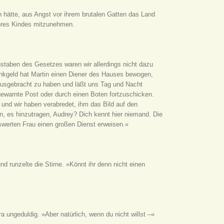
n hätte, aus Angst vor ihrem brutalen Gatten das Land
 ihres Kindes mitzunehmen.
hstaben des Gesetzes waren wir allerdings nicht dazu
Trinkgeld hat Martin einen Diener des Hauses bewogen,
ausgebracht zu haben und läßt uns Tag und Nacht
 gewarnte Post oder durch einen Boten fortzuschicken.
und wir haben verabredet, ihm das Bild auf den
in, es hinzutragen, Audrey? Dich kennt hier niemand. Die
swerten Frau einen großen Dienst erweisen.«
d runzelte die Stirne. »Könnt ihr denn nicht einen
 ungeduldig. »Aber natürlich, wenn du nicht willst –«