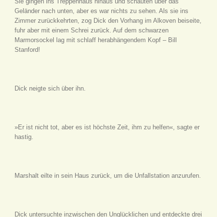
Sie gingen ins Treppenhaus hinaus und schauten über das
Geländer nach unten, aber es war nichts zu sehen. Als sie ins
Zimmer zurückkehrten, zog Dick den Vorhang im Alkoven beiseite,
fuhr aber mit einem Schrei zurück. Auf dem schwarzen
Marmorsockel lag mit schlaff herabhängendem Kopf – Bill
Stanford!
Dick neigte sich über ihn.
»Er ist nicht tot, aber es ist höchste Zeit, ihm zu helfen«, sagte er
hastig.
Marshalt eilte in sein Haus zurück, um die Unfallstation anzurufen.
Dick untersuchte inzwischen den Unglücklichen und entdeckte drei