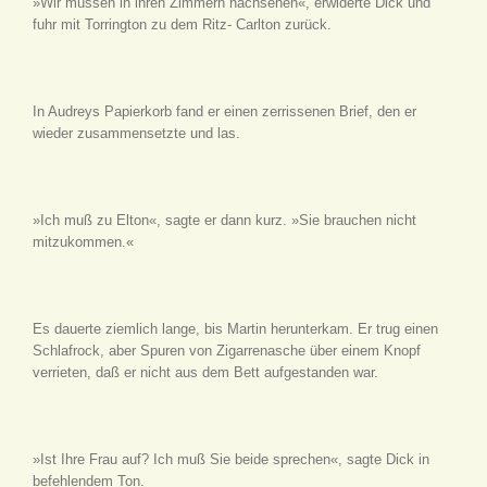
»Wir müssen in ihren Zimmern nachsehen«, erwiderte Dick und
fuhr mit Torrington zu dem Ritz- Carlton zurück.
In Audreys Papierkorb fand er einen zerrissenen Brief, den er
wieder zusammensetzte und las.
»Ich muß zu Elton«, sagte er dann kurz. »Sie brauchen nicht
mitzukommen.«
Es dauerte ziemlich lange, bis Martin herunterkam. Er trug einen
Schlafrock, aber Spuren von Zigarrenasche über einem Knopf
verrieten, daß er nicht aus dem Bett aufgestanden war.
»Ist Ihre Frau auf? Ich muß Sie beide sprechen«, sagte Dick in
befehlendem Ton.