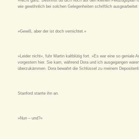
»Nicht ganz. Besinnst du dich noch auf den kleinen Feldzugsplan f
wie gewöhnlich bei solchen Gelegenheiten schriftlich ausgearbeitet
»Gewiß, aber der ist doch vernichtet.«
»Leider nicht«, fuhr Martin kaltblütig fort. »Es war eine so genial
vorgestern hier. Sie kam, während Dora und ich ausgegangen waren
überzukämmen. Dora bewahrt die Schlüssel zu meinem Depositenfac
Stanford starrte ihn an.
»Nun – und?«