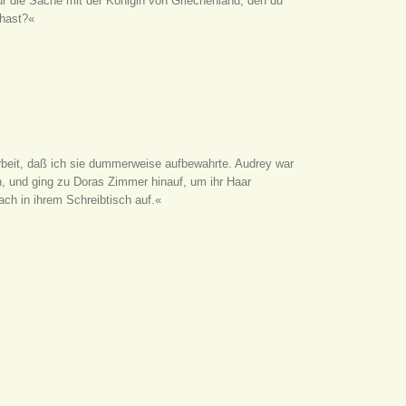
ür die Sache mit der Königin von Griechenland, den du
 hast?«
e Arbeit, daß ich sie dummerweise aufbewahrte. Audrey war
, und ging zu Doras Zimmer hinauf, um ihr Haar
h in ihrem Schreibtisch auf.«