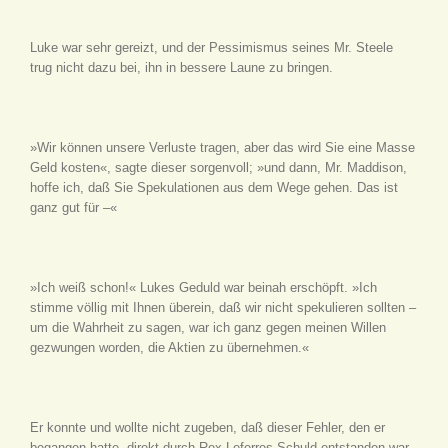
Luke war sehr gereizt, und der Pessimismus seines Mr. Steele
trug nicht dazu bei, ihn in bessere Laune zu bringen.
»Wir können unsere Verluste tragen, aber das wird Sie eine Masse
Geld kosten«, sagte dieser sorgenvoll; »und dann, Mr. Maddison,
hoffe ich, daß Sie Spekulationen aus dem Wege gehen. Das ist
ganz gut für –«
»Ich weiß schon!« Lukes Geduld war beinah erschöpft. »Ich
stimme völlig mit Ihnen überein, daß wir nicht spekulieren sollten –
um die Wahrheit zu sagen, war ich ganz gegen meinen Willen
gezwungen worden, die Aktien zu übernehmen.«
Er konnte und wollte nicht zugeben, daß dieser Fehler, den er
begangen hatte, direkt durch Rex Leferres Schuld entstanden war.