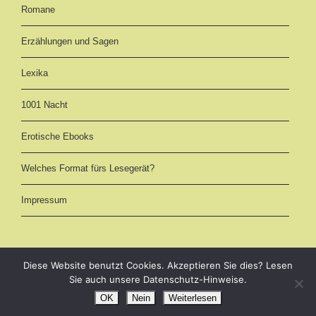
Romane
Erzählungen und Sagen
Lexika
1001 Nacht
Erotische Ebooks
Welches Format fürs Lesegerät?
Impressum
Diese Website benutzt Cookies. Akzeptieren Sie dies? Lesen
Sie auch unsere Datenschutz-Hinweise.
eBooks kostenlos downloaden als EPUB, AZW3 (Kindle) und PDF -
Märchen und Romane online im Volltext lesen
OK
Nein
Weiterlesen