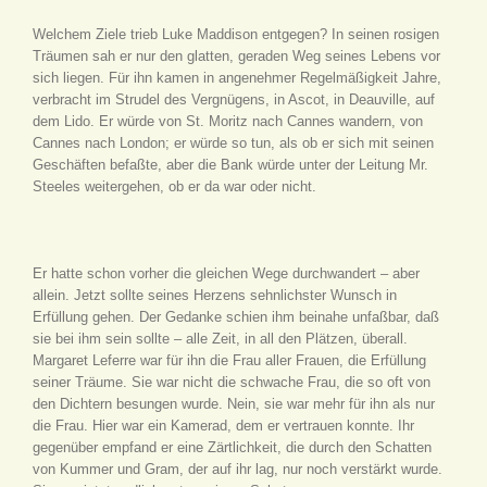
Welchem Ziele trieb Luke Maddison entgegen? In seinen rosigen
Träumen sah er nur den glatten, geraden Weg seines Lebens vor
sich liegen. Für ihn kamen in angenehmer Regelmäßigkeit Jahre,
verbracht im Strudel des Vergnügens, in Ascot, in Deauville, auf
dem Lido. Er würde von St. Moritz nach Cannes wandern, von
Cannes nach London; er würde so tun, als ob er sich mit seinen
Geschäften befaßte, aber die Bank würde unter der Leitung Mr.
Steeles weitergehen, ob er da war oder nicht.
Er hatte schon vorher die gleichen Wege durchwandert – aber
allein. Jetzt sollte seines Herzens sehnlichster Wunsch in
Erfüllung gehen. Der Gedanke schien ihm beinahe unfaßbar, daß
sie bei ihm sein sollte – alle Zeit, in all den Plätzen, überall.
Margaret Leferre war für ihn die Frau aller Frauen, die Erfüllung
seiner Träume. Sie war nicht die schwache Frau, die so oft von
den Dichtern besungen wurde. Nein, sie war mehr für ihn als nur
die Frau. Hier war ein Kamerad, dem er vertrauen konnte. Ihr
gegenüber empfand er eine Zärtlichkeit, die durch den Schatten
von Kummer und Gram, der auf ihr lag, nur noch verstärkt wurde.