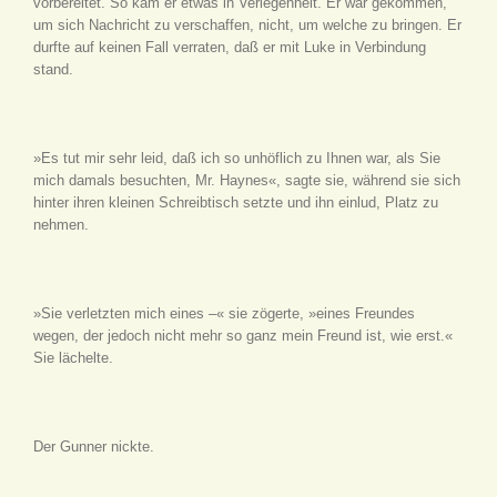
vorbereitet. So kam er etwas in Verlegenheit. Er war gekommen,
um sich Nachricht zu verschaffen, nicht, um welche zu bringen. Er
durfte auf keinen Fall verraten, daß er mit Luke in Verbindung
stand.
»Es tut mir sehr leid, daß ich so unhöflich zu Ihnen war, als Sie
mich damals besuchten, Mr. Haynes«, sagte sie, während sie sich
hinter ihren kleinen Schreibtisch setzte und ihn einlud, Platz zu
nehmen.
»Sie verletzten mich eines –« sie zögerte, »eines Freundes
wegen, der jedoch nicht mehr so ganz mein Freund ist, wie erst.«
Sie lächelte.
Der Gunner nickte.