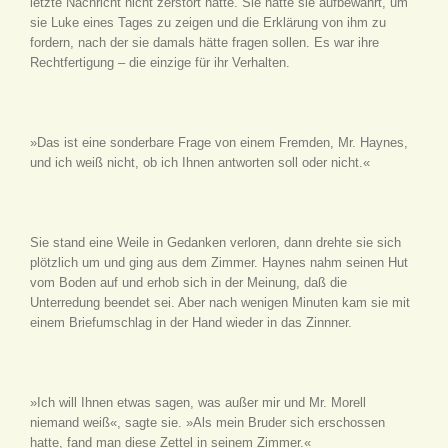
letzte Nachricht nicht zerstört hatte. Sie hatte sie aufbewahrt, um
sie Luke eines Tages zu zeigen und die Erklärung von ihm zu
fordern, nach der sie damals hätte fragen sollen. Es war ihre
Rechtfertigung – die einzige für ihr Verhalten.
»Das ist eine sonderbare Frage von einem Fremden, Mr. Haynes,
und ich weiß nicht, ob ich Ihnen antworten soll oder nicht.«
Sie stand eine Weile in Gedanken verloren, dann drehte sie sich
plötzlich um und ging aus dem Zimmer. Haynes nahm seinen Hut
vom Boden auf und erhob sich in der Meinung, daß die
Unterredung beendet sei. Aber nach wenigen Minuten kam sie mit
einem Briefumschlag in der Hand wieder in das Zinnner.
»Ich will Ihnen etwas sagen, was außer mir und Mr. Morell
niemand weiß«, sagte sie. »Als mein Bruder sich erschossen
hatte, fand man diese Zettel in seinem Zimmer.«