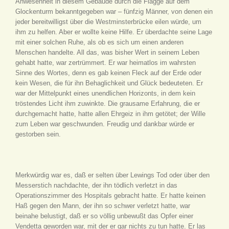
Anwesenheit in diesem Gebäude durch die Flagge auf dem
Glockenturm bekanntgegeben war – fünfzig Männer, von denen ein
jeder bereitwilligst über die Westminsterbrücke eilen würde, um
ihm zu helfen. Aber er wollte keine Hilfe. Er überdachte seine Lage
mit einer solchen Ruhe, als ob es sich um einen anderen
Menschen handelte. All das, was bisher Wert in seinem Leben
gehabt hatte, war zertrümmert. Er war heimatlos im wahrsten
Sinne des Wortes, denn es gab keinen Fleck auf der Erde oder
kein Wesen, die für ihn Behaglichkeit und Glück bedeuteten. Er
war der Mittelpunkt eines unendlichen Horizonts, in dem kein
tröstendes Licht ihm zuwinkte. Die grausame Erfahrung, die er
durchgemacht hatte, hatte allen Ehrgeiz in ihm getötet; der Wille
zum Leben war geschwunden. Freudig und dankbar würde er
gestorben sein.
Merkwürdig war es, daß er selten über Lewings Tod oder über den
Messerstich nachdachte, der ihn tödlich verletzt in das
Operationszimmer des Hospitals gebracht hatte. Er hatte keinen
Haß gegen den Mann, der ihn so schwer verletzt hatte, war
beinahe belustigt, daß er so völlig unbewußt das Opfer einer
Vendetta geworden war, mit der er gar nichts zu tun hatte. Er las