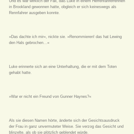
Und es war wirklich der Fall, daß Luke in einem Herrenfahrerrennen
in Brookland gewonnen hatte, obgleich er sich keineswegs als
Rennfahrer ausgeben konnte.
»Das dachte ich mir«, nickte sie. »Renommieren! das hat Lewing
den Hals gebrochen…«
Luke erinnerte sich an eine Unterhaltung, die er mit dem Toten
gehabt hatte.
»War er nicht ein Freund von Gunner Haynes?«
Als sie diesen Namen hörte, änderte sich der Gesichtsausdruck
der Frau in ganz unvermuteter Weise. Sie verzog das Gesicht und
blinzelte, als ob sie plötzlich geblendet würde.