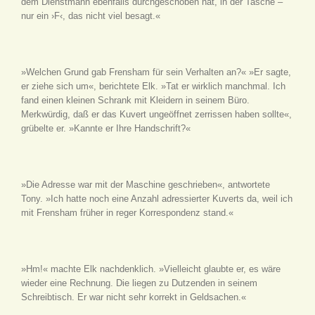
dem Dienstmann ebenfalls durchgeschoben hat, in der Tasche –
nur ein ›F‹, das nicht viel besagt.«
»Welchen Grund gab Frensham für sein Verhalten an?« »Er sagte,
er ziehe sich um«, berichtete Elk. »Tat er wirklich manchmal. Ich
fand einen kleinen Schrank mit Kleidern in seinem Büro.
Merkwürdig, daß er das Kuvert ungeöffnet zerrissen haben sollte«,
grübelte er. »Kannte er Ihre Handschrift?«
»Die Adresse war mit der Maschine geschrieben«, antwortete
Tony. »Ich hatte noch eine Anzahl adressierter Kuverts da, weil ich
mit Frensham früher in reger Korrespondenz stand.«
»Hm!« machte Elk nachdenklich. »Vielleicht glaubte er, es wäre
wieder eine Rechnung. Die liegen zu Dutzenden in seinem
Schreibtisch. Er war nicht sehr korrekt in Geldsachen.«