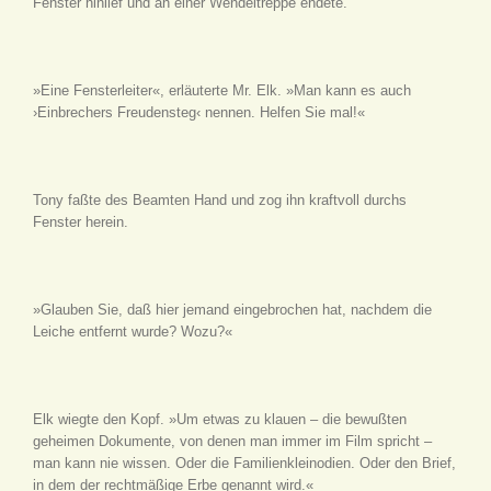
Fenster hinlief und an einer Wendeltreppe endete.
»Eine Fensterleiter«, erläuterte Mr. Elk. »Man kann es auch
›Einbrechers Freudensteg‹ nennen. Helfen Sie mal!«
Tony faßte des Beamten Hand und zog ihn kraftvoll durchs
Fenster herein.
»Glauben Sie, daß hier jemand eingebrochen hat, nachdem die
Leiche entfernt wurde? Wozu?«
Elk wiegte den Kopf. »Um etwas zu klauen – die bewußten
geheimen Dokumente, von denen man immer im Film spricht –
man kann nie wissen. Oder die Familienkleinodien. Oder den Brief,
in dem der rechtmäßige Erbe genannt wird.«