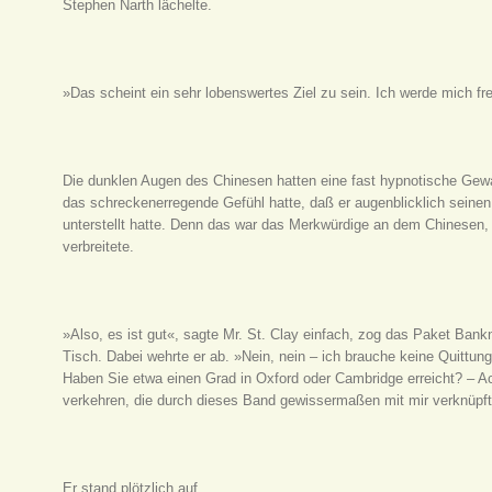
Stephen Narth lächelte.
»Das scheint ein sehr lobenswertes Ziel zu sein. Ich werde mich f
Die dunklen Augen des Chinesen hatten eine fast hypnotische Gewa
das schreckenerregende Gefühl hatte, daß er augenblicklich seinen
unterstellt hatte. Denn das war das Merkwürdige an dem Chinesen
verbreitete.
»Also, es ist gut«, sagte Mr. St. Clay einfach, zog das Paket Bank
Tisch. Dabei wehrte er ab. »Nein, nein – ich brauche keine Quittu
Haben Sie etwa einen Grad in Oxford oder Cambridge erreicht? – Ach
verkehren, die durch dieses Band gewissermaßen mit mir verknüpft 
Er stand plötzlich auf.