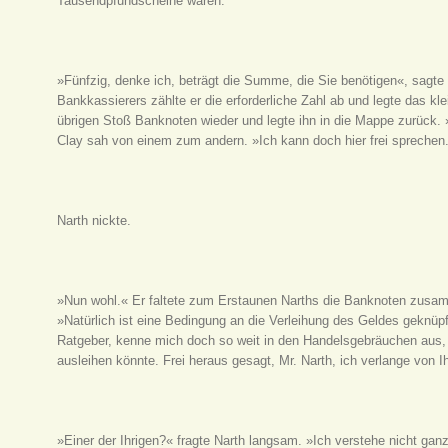
Tausendpfundscheine waren.
»Fünfzig, denke ich, beträgt die Summe, die Sie benötigen«, sagte 
Bankkassierers zählte er die erforderliche Zahl ab und legte das k
übrigen Stoß Banknoten wieder und legte ihn in die Mappe zurück. »
Clay sah von einem zum andern. »Ich kann doch hier frei sprechen
Narth nickte.
»Nun wohl.« Er faltete zum Erstaunen Narths die Banknoten zusa
»Natürlich ist eine Bedingung an die Verleihung des Geldes geknüp
Ratgeber, kenne mich doch so weit in den Handelsgebräuchen aus
ausleihen könnte. Frei heraus gesagt, Mr. Narth, ich verlange von 
»Einer der Ihrigen?« fragte Narth langsam. »Ich verstehe nicht gan