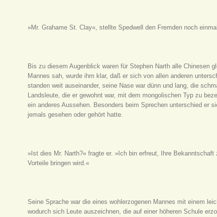
»Mr. Grahame St. Clay«, stellte Spedwell den Fremden noch einmal
Bis zu diesem Augenblick waren für Stephen Narth alle Chinesen gle
Mannes sah, wurde ihm klar, daß er sich von allen anderen untersc
standen weit auseinander, seine Nase war dünn und lang, die schma
Landsleute, die er gewohnt war, mit dem mongolischen Typ zu beze
ein anderes Aussehen. Besonders beim Sprechen unterschied er si
jemals gesehen oder gehört hatte.
»Ist dies Mr. Narth?« fragte er. »Ich bin erfreut, Ihre Bekanntscha
Vorteile bringen wird.«
Seine Sprache war die eines wohlerzogenen Mannes mit einem leich
wodurch sich Leute auszeichnen, die auf einer höheren Schule erzog