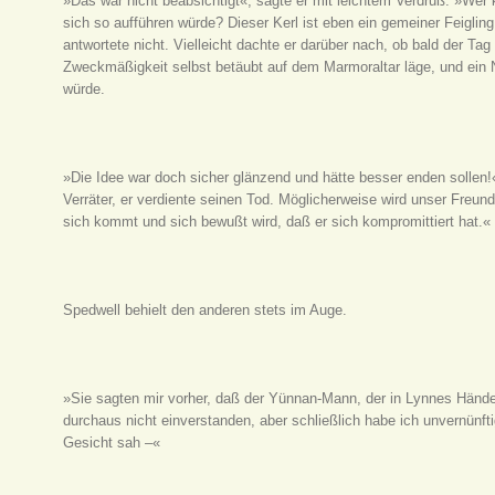
»Das war nicht beabsichtigt«, sagte er mit leichtem Verdruß. »We
sich so aufführen würde? Dieser Kerl ist eben ein gemeiner Feiglin
antwortete nicht. Vielleicht dachte er darüber nach, ob bald der 
Zweckmäßigkeit selbst betäubt auf dem Marmoraltar läge, und ein N
würde.
»Die Idee war doch sicher glänzend und hätte besser enden sollen!
Verräter, er verdiente seinen Tod. Möglicherweise wird unser Freun
sich kommt und sich bewußt wird, daß er sich kompromittiert hat.«
Spedwell behielt den anderen stets im Auge.
»Sie sagten mir vorher, daß der Yünnan-Mann, der in Lynnes Hände f
durchaus nicht einverstanden, aber schließlich habe ich unvernünft
Gesicht sah –«