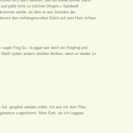
r konnte sich auch denken, daß ein erwachsener Mann
g und paßt nicht zu solchen Dingen.« Spedwell
Tag kommen würde, an dem er aus Gründen der
ovize den verhängnisvollen Dolch auf sein Herz richten
« sagte Fing-Su. »Leggat war doch ein Feigling und
d Narth später anders darüber denken, wenn er wieder zu
iel, geopfert werden sollte. Ich war mit dem Plan
igerweise zugestimmt. Mein Gott, als ich Leggats