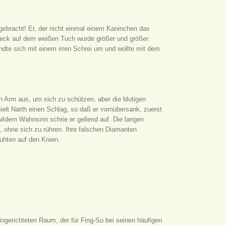
mgebracht! Er, der nicht einmal einem Kaninchen das
leck auf dem weißen Tuch wurde größer und größer.
ndte sich mit einem irren Schrei um und wollte mit dem
n Arm aus, um sich zu schützen, aber die blutigen
ielt Narth einen Schlag, so daß er vornübersank, zuerst
wildem Wahnsinn schrie er gellend auf. Die langen
 ohne sich zu rühren. Ihre falschen Diamanten
uhten auf den Knien.
ingerichteten Raum, der für Fing-Su bei seinen häufigen