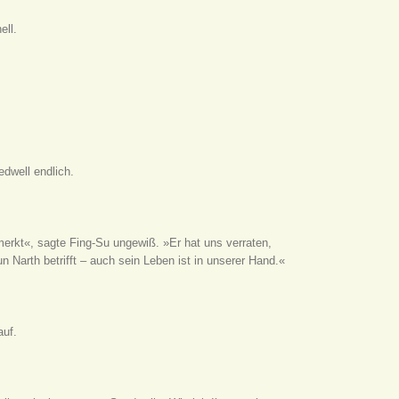
ell.
dwell endlich.
merkt«, sagte Fing-Su ungewiß. »Er hat uns verraten,
un Narth betrifft – auch sein Leben ist in unserer Hand.«
auf.