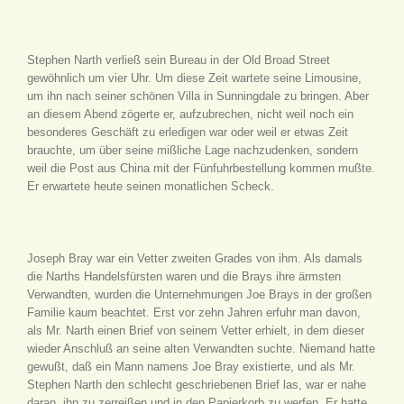
Stephen Narth verließ sein Bureau in der Old Broad Street
gewöhnlich um vier Uhr. Um diese Zeit wartete seine Limousine,
um ihn nach seiner schönen Villa in Sunningdale zu bringen. Aber
an diesem Abend zögerte er, aufzubrechen, nicht weil noch ein
besonderes Geschäft zu erledigen war oder weil er etwas Zeit
brauchte, um über seine mißliche Lage nachzudenken, sondern
weil die Post aus China mit der Fünfuhrbestellung kommen mußte.
Er erwartete heute seinen monatlichen Scheck.
Joseph Bray war ein Vetter zweiten Grades von ihm. Als damals
die Narths Handelsfürsten waren und die Brays ihre ärmsten
Verwandten, wurden die Unternehmungen Joe Brays in der großen
Familie kaum beachtet. Erst vor zehn Jahren erfuhr man davon,
als Mr. Narth einen Brief von seinem Vetter erhielt, in dem dieser
wieder Anschluß an seine alten Verwandten suchte. Niemand hatte
gewußt, daß ein Mann namens Joe Bray existierte, und als Mr.
Stephen Narth den schlecht geschriebenen Brief las, war er nahe
daran, ihn zu zerreißen und in den Papierkorb zu werfen. Er hatte