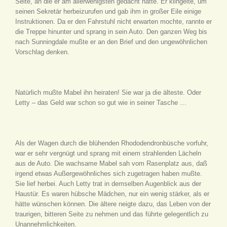
Seite, an die er am allerwenigsten gedacht hatte. Er klingelte, um
seinen Sekretär herbeizurufen und gab ihm in großer Eile einige
Instruktionen. Da er den Fahrstuhl nicht erwarten mochte, rannte er
die Treppe hinunter und sprang in sein Auto. Den ganzen Weg bis
nach Sunningdale mußte er an den Brief und den ungewöhnlichen
Vorschlag denken.
Natürlich mußte Mabel ihn heiraten! Sie war ja die älteste. Oder
Letty – das Geld war schon so gut wie in seiner Tasche …
Als der Wagen durch die blühenden Rhododendronbüsche vorfuhr,
war er sehr vergnügt und sprang mit einem strahlenden Lächeln
aus de Auto. Die wachsame Mabel sah vom Rasenplatz aus, daß
irgend etwas Außergewöhnliches sich zugetragen haben mußte.
Sie lief herbei. Auch Letty trat in demselben Augenblick aus der
Haustür. Es waren hübsche Mädchen, nur ein wenig stärker, als er
hätte wünschen können. Die ältere neigte dazu, das Leben von der
traurigen, bitteren Seite zu nehmen und das führte gelegentlich zu
Unannehmlichkeiten.