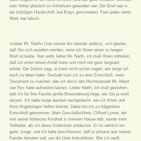
sein Vetter plötzlich so mitteilsam geworden war. Der Brief war in
der kritzligen Handschrift Joe Brays geschrieben. Fast jedes vierte
Work war falsch.
»Lieber Mr. Narth« (Joe nannte ihn niemals anders), »ich glaube,
daß Sie sich wundern werden, wenn ich Ihnen einen so langen
Brief schreibe. Nun wohl, lieber Mr. Narth, ich muß Ihnen mitteilen,
daß ich einen bösen Anfall hatte und mich nur ganz langsam
erhole. Der Doktor sagt, er kann nicht sicher sagen, wie lange ich
noch zu leben habe. Deshalb kam ich zu dem Entschluß, mein
Testament zu machen, das ich durch den Rechtsanwalt Mr. Albert
van Rys habe aufsetzen lassen. Lieber Narth, ich muß gestehen,
daß ich für Ihre Familie große Bewunderung hege, wie Sie ja wohl
wissen. Ich habe lange darüber nachgedacht, wie ich Ihnen und
Ihren Angehörigen helfen könnte. Dabei bin ich zu folgendem
Entschluß gekommen. Mein Geschäftsführer, Clifford Lynne, der
seit seiner frühesten Kindheit in meinem Hause lebt, wurde mein
Teilhaber, als ich diese Goldminen entdeckte. Er ist wirklich ein
guter Junge, und ich habe beschlossen, daß er jemand aus meiner
Familie heiraten soll, um die Linie fortzuführen. Wie ich weiß,