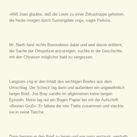
»Miß Joan glaubte, daß die Leute zu einer Zirkustruppe gehörten,
die heute morgen durch Sunningdale zog«, sagte Perkins.
Mr. Narth fand nichts Besonderes dabei und weit davon entfernt,
die Sache der Ortspolizei anzuzeigen, suchte er die Geschichte
mit den Chinesen möglichst bald zu vergessen.
Langsam zog er den Inhalt des wichtigen Briefes aus dem
Umschlag. Der Scheck lag darin und außerdem ein ungewöhnlich
langer Brief. Joe Bray sandte im allgemeinen keine langen
Episteln. Meist lag nur ein Bogen Papier bei mit der Aufschrift
»Besten Gruß«. Er faltete die rote Tratte zusammen und steckte
sie in seine Tasche.
Dann begann er den Brief zu lesen und war ganz erstaunt, weshalb