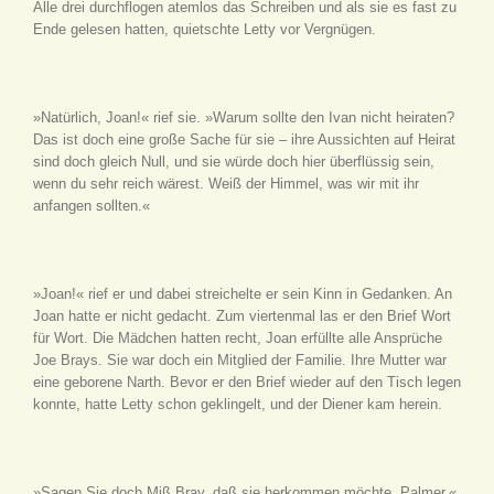
Alle drei durchflogen atemlos das Schreiben und als sie es fast zu
Ende gelesen hatten, quietschte Letty vor Vergnügen.
»Natürlich, Joan!« rief sie. »Warum sollte den Ivan nicht heiraten?
Das ist doch eine große Sache für sie – ihre Aussichten auf Heirat
sind doch gleich Null, und sie würde doch hier überflüssig sein,
wenn du sehr reich wärest. Weiß der Himmel, was wir mit ihr
anfangen sollten.«
»Joan!« rief er und dabei streichelte er sein Kinn in Gedanken. An
Joan hatte er nicht gedacht. Zum viertenmal las er den Brief Wort
für Wort. Die Mädchen hatten recht, Joan erfüllte alle Ansprüche
Joe Brays. Sie war doch ein Mitglied der Familie. Ihre Mutter war
eine geborene Narth. Bevor er den Brief wieder auf den Tisch legen
konnte, hatte Letty schon geklingelt, und der Diener kam herein.
»Sagen Sie doch Miß Bray, daß sie herkommen möchte, Palmer.«