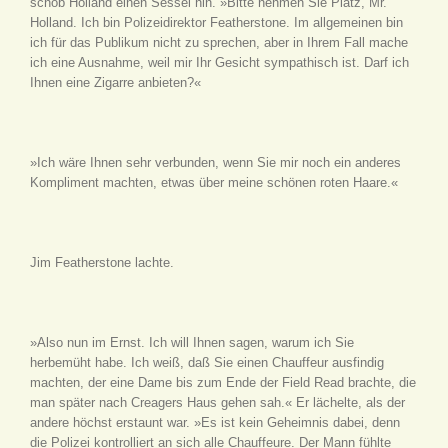
schob Holland einen Sessel hin. »Bitte nehmen Sie Platz, Mr.
Holland. Ich bin Polizeidirektor Featherstone. Im allgemeinen bin
ich für das Publikum nicht zu sprechen, aber in Ihrem Fall mache
ich eine Ausnahme, weil mir Ihr Gesicht sympathisch ist. Darf ich
Ihnen eine Zigarre anbieten?«
»Ich wäre Ihnen sehr verbunden, wenn Sie mir noch ein anderes
Kompliment machten, etwas über meine schönen roten Haare.«
Jim Featherstone lachte.
»Also nun im Ernst. Ich will Ihnen sagen, warum ich Sie
herbemüht habe. Ich weiß, daß Sie einen Chauffeur ausfindig
machten, der eine Dame bis zum Ende der Field Read brachte, die
man später nach Creagers Haus gehen sah.« Er lächelte, als der
andere höchst erstaunt war. »Es ist kein Geheimnis dabei, denn
die Polizei kontrolliert an sich alle Chauffeure. Der Mann fühlte