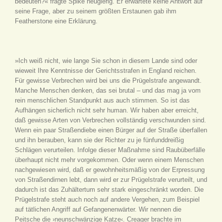
bedeuten?« fragte Spike neugierig. Er erwartete keine Antwort auf
seine Frage, aber zu seinem größten Erstaunen gab ihm
Featherstone eine Erklärung.
»Ich weiß nicht, wie lange Sie schon in diesem Lande sind oder
wieweit Ihre Kenntnisse der Gerichtsstrafen in England reichen.
Für gewisse Verbrechen wird bei uns die Prügelstrafe angewandt.
Manche Menschen denken, das sei brutal – und das mag ja vom
rein menschlichen Standpunkt aus auch stimmen. So ist das
Aufhängen sicherlich nicht sehr human. Wir haben aber erreicht,
daß gewisse Arten von Verbrechen vollständig verschwunden sind.
Wenn ein paar Straßendiebe einen Bürger auf der Straße überfallen
und ihn berauben, kann sie der Richter zu je fünfunddreißig
Schlägen verurteilen. Infolge dieser Maßnahme sind Raubüberfälle
überhaupt nicht mehr vorgekommen. Oder wenn einem Menschen
nachgewiesen wird, daß er gewohnheitsmäßig von der Erpressung
von Straßendirnen lebt, dann wird er zur Prügelstrafe verurteilt, und
dadurch ist das Zuhältertum sehr stark eingeschränkt worden. Die
Prügelstrafe steht auch noch auf andere Vergehen, zum Beispiel
auf tätlichen Angriff auf Gefangenenwärter. Wir nennen die
Peitsche die ›neunschwänzige Katze‹. Creager brachte im