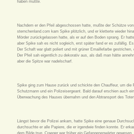
haben mußte.
Nachdem er den Pfeil abgeschossen hatte, mußte der Schütze von 
sternchenland.com kam Spike plötzlich, und er kletterte wieder hin
Mörder zurückgelassen hatte, als er auf den Boden sprang. Er hatt
aber Spike sah es nicht sogleich, erst später fand er es zufällig. E
Der Schaft war glatt poliert und mit grüner Emaillefarbe gestrichen, 
Der Pfeil sah eigentlich zu dekorativ aus, als daß man hätte ann
aber die Spitze war nadelscharf.
Spike ging zum Hause zurück und schickte den Chauffeur, um die P
Schutzmann und ein Polizeisergeant. Bald darauf erschien auch ein
Überwachung des Hauses übernahm und den Abtransport des Toten
Längst bevor die Polizei ankam, hatte Spike eine genaue Durchs
durchsuchte er alle Papiere, die er irgendwie finden konnte. Er erk
dem Bilde trug. Craeger war früher ein Gefangenenwärter gewesen,