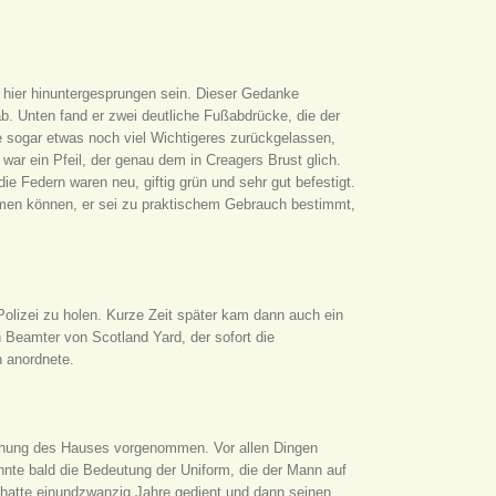
hier hinuntergesprungen sein. Dieser Gedanke
ab. Unten fand er zwei deutliche Fußabdrücke, die der
e sogar etwas noch viel Wichtigeres zurückgelassen,
s war ein Pfeil, der genau dem in Creagers Brust glich.
die Federn waren neu, giftig grün und sehr gut befestigt.
ehmen können, er sei zu praktischem Gebrauch bestimmt,
olizei zu holen. Kurze Zeit später kam dann auch ein
 Beamter von Scotland Yard, der sofort die
 anordnete.
uchung des Hauses vorgenommen. Vor allen Dingen
annte bald die Bedeutung der Uniform, die der Mann auf
 hatte einundzwanzig Jahre gedient und dann seinen