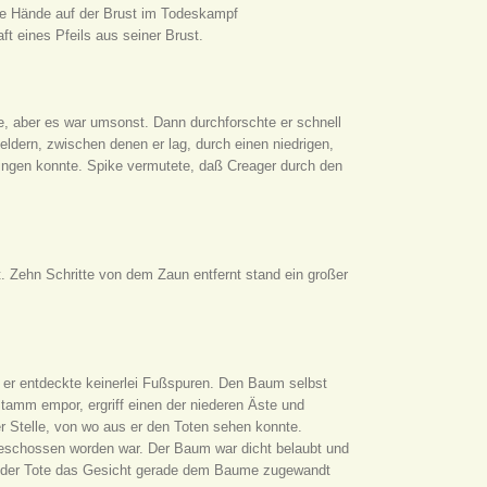
ie Hände auf der Brust im Todeskampf
t eines Pfeils aus seiner Brust.
e, aber es war umsonst. Dann durchforschte er schnell
ldern, zwischen denen er lag, durch einen niedrigen,
ringen konnte. Spike vermutete, daß Creager durch den
t. Zehn Schritte von dem Zaun entfernt stand ein großer
er entdeckte keinerlei Fußspuren. Den Baum selbst
amm empor, ergriff einen der niederen Äste und
er Stelle, von wo aus er den Toten sehen konnte.
abgeschossen worden war. Der Baum war dicht belaubt und
ls der Tote das Gesicht gerade dem Baume zugewandt