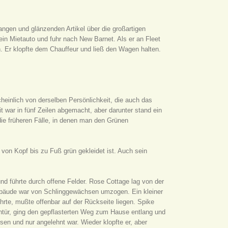
angen und glänzenden Artikel über die großartigen
in Mietauto und fuhr nach New Barnet. Als er an Fleet
. Er klopfte dem Chauffeur und ließ den Wagen halten.
cheinlich von derselben Persönlichkeit, die auch das
t war in fünf Zeilen abgemacht, aber darunter stand ein
 die früheren Fälle, in denen man den Grünen
 von Kopf bis zu Fuß grün gekleidet ist. Auch sein
d führte durch offene Felder. Rose Cottage lag von der
ebäude war von Schlinggewächsen umzogen. Ein kleiner
ührte, mußte offenbar auf der Rückseite liegen. Spike
entür, ging den gepflasterten Weg zum Hause entlang und
sen und nur angelehnt war. Wieder klopfte er, aber