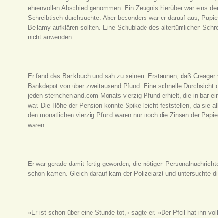
ehrenvollen Abschied genommen. Ein Zeugnis hierüber war eins der e
Schreibtisch durchsuchte. Aber besonders war er darauf aus, Papier
Bellamy aufklären sollten. Eine Schublade des altertümlichen Schrei
nicht anwenden.
Er fand das Bankbuch und sah zu seinem Erstaunen, daß Creager v
Bankdepot von über zweitausend Pfund. Eine schnelle Durchsicht d
jeden sternchenland.com Monats vierzig Pfund erhielt, die in bar 
war. Die Höhe der Pension konnte Spike leicht feststellen, da sie a
den monatlichen vierzig Pfund waren nur noch die Zinsen der Papier
waren.
Er war gerade damit fertig geworden, die nötigen Personalnachrich
schon kamen. Gleich darauf kam der Polizeiarzt und untersuchte di
»Er ist schon über eine Stunde tot,« sagte er. »Der Pfeil hat ihn vo