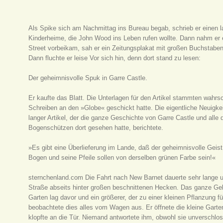
Als Spike sich am Nachmittag ins Bureau begab, schrieb er einen l
Kinderheime, die John Wood ins Leben rufen wollte. Dann nahm er e
Street vorbeikam, sah er ein Zeitungsplakat mit großen Buchstaben
Dann fluchte er leise Vor sich hin, denn dort stand zu lesen:
Der geheimnisvolle Spuk in Garre Castle.
Er kaufte das Blatt. Die Unterlagen für den Artikel stammten wahrs
Schreiben an den »Globe« geschickt hatte. Die eigentliche Neuigkei
langer Artikel, der die ganze Geschichte von Garre Castle und alle
Bogenschützen dort gesehen hatte, berichtete.
»Es gibt eine Überlieferung im Lande, daß der geheimnisvolle Geist
Bogen und seine Pfeile sollen von derselben grünen Farbe sein!«
sternchenland.com Die Fahrt nach New Barnet dauerte sehr lange un
Straße abseits hinter großen beschnittenen Hecken. Das ganze G
Garten lag davor und ein größerer, der zu einer kleinen Pflanzung f
beobachtete dies alles vom Wagen aus. Er öffnete die kleine Gart
klopfte an die Tür. Niemand antwortete ihm, obwohl sie unverschlos