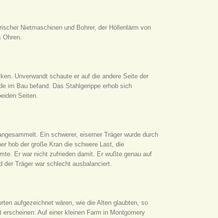
rischer Nietmaschinen und Bohrer, der Höllenlärm von
s Ohren.
en. Unverwandt schaute er auf die andere Seite der
e im Bau befand. Das Stahlgerippe erhob sich
beiden Seiten.
angesammelt. Ein schwerer, eiserner Träger wurde durch
r hob der große Kran die schwere Last, die
te. Er war nicht zufrieden damit. Er wußte genau auf
d der Träger war schlecht ausbalanciert.
rten aufgezeichnet wären, wie die Alten glaubten, so
 erscheinen: Auf einer kleinen Farm in Montgomery