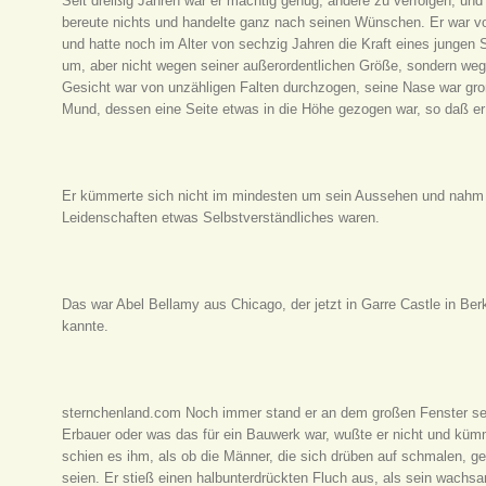
Seit dreißig Jahren war er mächtig genug, andere zu verfolgen, und
bereute nichts und handelte ganz nach seinen Wünschen. Er war 
und hatte noch im Alter von sechzig Jahren die Kraft eines jungen 
um, aber nicht wegen seiner außerordentlichen Größe, sondern wege
Gesicht war von unzähligen Falten durchzogen, seine Nase war gro
Mund, dessen eine Seite etwas in die Höhe gezogen war, so daß er
Er kümmerte sich nicht im mindesten um sein Aussehen und nahm e
Leidenschaften etwas Selbstverständliches waren.
Das war Abel Bellamy aus Chicago, der jetzt in Garre Castle in Ber
kannte.
sternchenland.com Noch immer stand er an dem großen Fenster sei
Erbauer oder was das für ein Bauwerk war, wußte er nicht und küm
schien es ihm, als ob die Männer, die sich drüben auf schmalen, g
seien. Er stieß einen halbunterdrückten Fluch aus, als sein wach