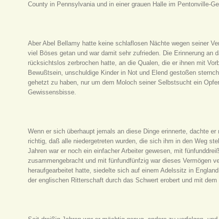
County in Pennsylvania und in einer grauen Halle im Pentonville-G
Aber Abel Bellamy hatte keine schlaflosen Nächte wegen seiner Ver
viel Böses getan und war damit sehr zufrieden. Die Erinnerung an
rücksichtslos zerbrochen hatte, an die Qualen, die er ihnen mit Vo
Bewußtsein, unschuldige Kinder in Not und Elend gestoßen sternc
gehetzt zu haben, nur um dem Moloch seiner Selbstsucht ein Opfer
Gewissensbisse.
Wenn er sich überhaupt jemals an diese Dinge erinnerte, dachte er 
richtig, daß alle niedergetreten wurden, die sich ihm in den Weg ste
Jahren war er noch ein einfacher Arbeiter gewesen, mit fünfunddreißi
zusammengebracht und mit fünfundfünfzig war dieses Vermögen verze
heraufgearbeitet hatte, siedelte sich auf einem Adelssitz in England
der englischen Ritterschaft durch das Schwert erobert und mit dem