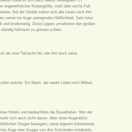
 warum sollte er sich auch selbst verleugnen? Er
von ungewöhnlicher Körpergröße, maß über sechs Fuß
Stieres. Auf der Straße sahen sich alle Leute nach ihm
n seiner ins Auge springenden Häßlichkeit. Sein rotes
ß und knollenartig. Dicke Lippen umrahmten den großen
 ständig höhnisch zu grinsen schien.
s als eine Tatsache hin, wie ihm auch seine
kshire wohnte. Ein Mann, der weder Liebe noch Mitleid
nes Hotels und beobachtete die Bauarbeiten. Wer der
merte sich auch nicht darum. Aber einen Augenblick
efährlichen Stegen bewegten, seine eigenen Arbeitsleute
sames Auge eine Gruppe von drei Schmieden entdeckte,