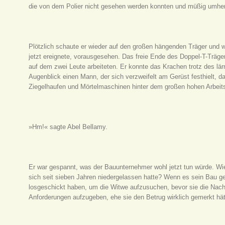
die von dem Polier nicht gesehen werden konnten und müßig umhe
Plötzlich schaute er wieder auf den großen hängenden Träger und wit
jetzt ereignete, vorausgesehen. Das freie Ende des Doppel-T-Träg
auf dem zwei Leute arbeiteten. Er konnte das Krachen trotz des lä
Augenblick einen Mann, der sich verzweifelt am Gerüst festhielt, d
Ziegelhaufen und Mörtelmaschinen hinter dem großen hohen Arbei
»Hm!« sagte Abel Bellamy.
Er war gespannt, was der Bauunternehmer wohl jetzt tun würde. Wi
sich seit sieben Jahren niedergelassen hatte? Wenn es sein Bau 
losgeschickt haben, um die Witwe aufzusuchen, bevor sie die Nachri
Anforderungen aufzugeben, ehe sie den Betrug wirklich gemerkt hät