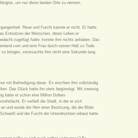
efängnis, um nur diese beiden Orte zu nennen.
gangenheit. Reue und Furcht kannte er nicht. Er hatte
 das Entsetzen der Menschen, deren Leben er
rbedacht zugefügt hatte, konnte ihm nichts anhaben. Das
henland.com und eine Frau durch seinen Haß zu Tode
 zu bringen, verursachte ihm nicht eine Sekunde lang
nur mit Befriedigung daran. Es erschien ihm vollständig
llten. Das Glück hatte ihn stets begünstigt. Mit zwanzig
g hatte er schon eine Million Dollars
hnfacht. Er verließ die Stadt, in der er sich
 an und wurde der Herr einer Besitzung, die die Blüte
 Schweiß und der Furcht der Unterdrückten erbaut hatte.