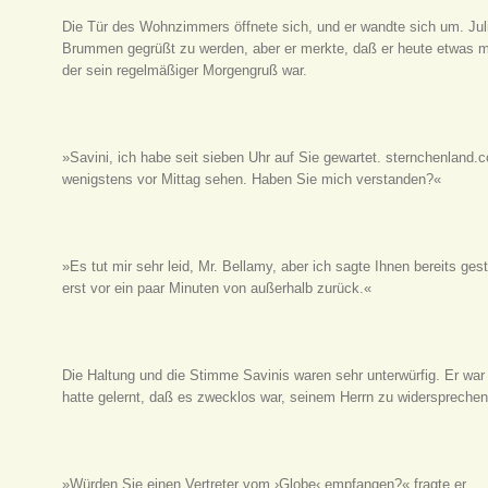
Die Tür des Wohnzimmers öffnete sich, und er wandte sich um. Jul
Brummen gegrüßt zu werden, aber er merkte, daß er heute etwas 
der sein regelmäßiger Morgengruß war.
»Savini, ich habe seit sieben Uhr auf Sie gewartet. sternchenland.c
wenigstens vor Mittag sehen. Haben Sie mich verstanden?«
»Es tut mir sehr leid, Mr. Bellamy, aber ich sagte Ihnen bereits g
erst vor ein paar Minuten von außerhalb zurück.«
Die Haltung und die Stimme Savinis waren sehr unterwürfig. Er war
hatte gelernt, daß es zwecklos war, seinem Herrn zu widersprechen
»Würden Sie einen Vertreter vom ›Globe‹ empfangen?« fragte er.