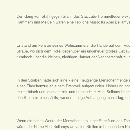
Der Klang von Stahl gegen Stahl, das Staccato-Trommelfeuer elekt
Hämmern und Meißeln waren eine liebliche Musik für Abel Bellamy
Er stand am Fenster seines Wohnzimmers, die Hände auf dem Rück
Straße, wo sich dem Hotel gegenüber ein ungeheuer großes Gebäud
türmhoch über die kleinen, niedrigen Häuser der Nachbarschaft zu 
In den Straßen hatte sich eine kleine, neugierige Menschenmenge 
einen Flaschenzug an einem Drahtseil aufgewunden. Höher und höhe
majestätisch und langsam hin- und herpendelte. Abel Bellamy brumm
den Bruchteil eines Zolls, wo der richtige Aufhängungspunkt lag, un
Wenn die bösen Werke der Menschen in blutiger Schrift an den Tato
würde der Name Abel Bellamys an vielen Stellen in brennendem Rot