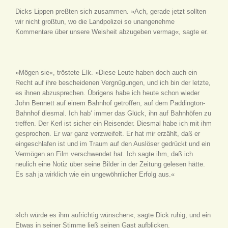
Dicks Lippen preßten sich zusammen. »Ach, gerade jetzt sollten
wir nicht großtun, wo die Landpolizei so unangenehme
Kommentare über unsere Weisheit abzugeben vermag«, sagte er.
»Mögen sie«, tröstete Elk. »Diese Leute haben doch auch ein
Recht auf ihre bescheidenen Vergnügungen, und ich bin der letzte,
es ihnen abzusprechen. Übrigens habe ich heute schon wieder
John Bennett auf einem Bahnhof getroffen, auf dem Paddington-
Bahnhof diesmal. Ich hab‘ immer das Glück, ihn auf Bahnhöfen zu
treffen. Der Kerl ist sicher ein Reisender. Diesmal habe ich mit ihm
gesprochen. Er war ganz verzweifelt. Er hat mir erzählt, daß er
eingeschlafen ist und im Traum auf den Auslöser gedrückt und ein
Vermögen an Film verschwendet hat. Ich sagte ihm, daß ich
neulich eine Notiz über seine Bilder in der Zeitung gelesen hätte.
Es sah ja wirklich wie ein ungewöhnlicher Erfolg aus.«
»Ich würde es ihm aufrichtig wünschen«, sagte Dick ruhig, und ein
Etwas in seiner Stimme ließ seinen Gast aufblicken.