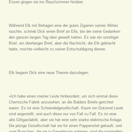
Essen gingen sie ins Rauchzimmer hinüber.
Während Elk mit Behagen eine der guten Zigarren seines Wirtes
rauchte, schrieb Dick einen Brief an Ella, bei der seine Gedanken
den ganzen langen Tag über geweilt hatten. Es war ein unnötiger
Brief, ein überlanger Brief, aber die Nachricht, die Elk gebracht
hatte, mochte vielleicht zu seiner Entschuldigung dienen.
Elk begann Dick eine neue Theorie darzulegen.
»Ich habe einen meiner Leute hinbeordert, um sich einmal diese
Chemische Fabrik anzusehen, an die Balders Briefe gerichtet
waren. Es ist eine Schwindelgesellschaft. Kaum ein Dutzend Leute
sind angestellt, und auch diese nur von Fall zu Fall. Es ist eine
alte Giftgasfabrik, aber sie hat eine sehr starke elektrische Anlage.
Die jetzige Gesellschaft hat sie für einen Pappenstiel gekauft, und
zwei Burschen, die wir in Gewahrsam nahmen, sind die nominellen