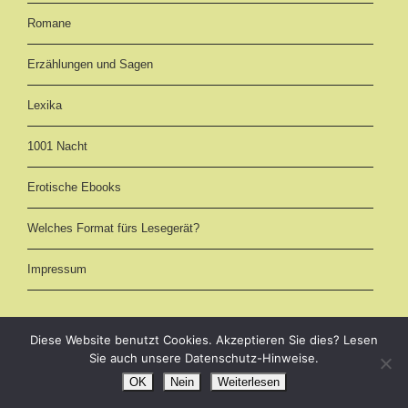
Romane
Erzählungen und Sagen
Lexika
1001 Nacht
Erotische Ebooks
Welches Format fürs Lesegerät?
Impressum
Diese Website benutzt Cookies. Akzeptieren Sie dies? Lesen
Sie auch unsere Datenschutz-Hinweise.
eBooks kostenlos downloaden als EPUB, AZW3 (Kindle) und PDF -
OK
Nein
Weiterlesen
Märchen und Romane online im Volltext lesen