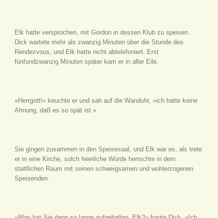
Elk hatte versprochen, mit Gordon in dessen Klub zu speisen.
Dick wartete mehr als zwanzig Minuten über die Stunde des
Rendezvous, und Elk hatte nicht abtelefoniert. Erst
fünfundzwanzig Minuten später kam er in aller Eile.
»Herrgott!« keuchte er und sah auf die Wanduhr, »ich hatte keine
Ahnung, daß es so spät ist.«
Sie gingen zusammen in den Speisesaal, und Elk war es, als trete
er in eine Kirche, solch feierliche Würde herrschte in dem
stattlichen Raum mit seinen schweigsamen und wohlerzogenen
Speisenden.
»Was hat Sie denn so lange aufgehalten, Elk?« fragte Dick. »Ich