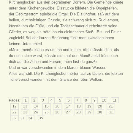
Kirchenglocken aus den begrabenen Dörfern. Die Gemeinde kniete
unter dem Kirchengewölbe, Eisstücke bildeten die Orgelpfeifen,
der Gebirgsstrom spielte die Orgel. Die Eisjungfrau saß auf dem
hellen, durchsichtigen Grunde, sie schwang sich zu Rudi empor,
küsste ihm die Füße, und ein Todesschauer durchzitterte seine
Glieder, es war, als träfe ihn ein elektrischer Stoß –Eis und Feuer
zugleich! Bei der kurzen Berührung fühlt man zwischen ihnen
keinen Unterschied.
»Mein, mein!« klang es um ihn und in ihm. »Ich küsste dich, als
du noch klein warst, küsste dich auf den Mund! Jetzt küsse ich
dich auf die Zehen und Fersen, mein bist du ganz!«
Und er war verschwunden in dem klaren, blauen Wasser.
Alles war still. Die Kirchenglocken hörten auf zu läuten, die letzten
Töne verschwanden mit dem Glanze der roten Wolken.
Pages:
1
2
3
4
5
6
7
8
9
10
11
12
13
14
15
16
17
18
19
20
21
22
23
24
25
26
27
28
29
30
31
32
33
34
35