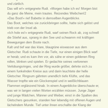
und zärtlich.
Das will er!« entgegnete Rudi. »Morgen habe ich es! Morgen bist
du ganz die Meine, mein trautes. Reizendes Weibchen!2
»Das Boot!« rief Babette in demselben Augenblicke.
Das Boot, welches sie zurückbringen sollte, hatte sich gelöst und
trieb von der Insel ab.
»Ich hole es!« entgegnete Rudi, warf seinen Rock ab, zog schnell
die Stiefel aus, sprang in den See und schwamm mit kräftigen
Bewegungen dem Boote nach.
Kalt und tief war das klare, blaugrüne eiswasser aus dem
Gletscher. Rudi schaute in die Tiefe, nur einen einigen Blick warf
er herab; und es kam ihm vor, als sähe er einen goldenen Ring
rollen, blinken und spielen. Er gedachte seines verlorenen
Verlobungsringes, und der Ring wurde größer, dehnte sich zu
einem funkelnden Kreise aus und darin leuchtete der helle
Gletscher. Ringsum gähnten unendlich tiefe Klüfte, und das
Wasser tropfte wie ein Glockenspiel und in weißlichblauen
Flammen erglänzend hinab. In einem Augenblicke überschaute er,
was wir in langen vielen Worten erzählen müssen. Junge Jäger
und junge Mädchen, Männer und Weiber, einst in die Spalten des
Gletschers gesunken, standen hier lebendig mit offenen Augen und
lächelndem Munde. Tief unter ihnen erschallte der Klang der