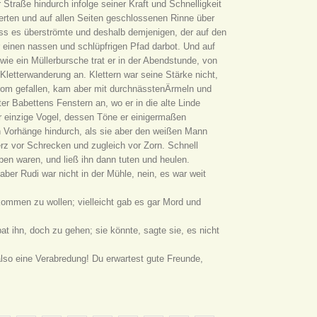
Straße hindurch infolge seiner Kraft und Schnelligkeit
erten und auf allen Seiten geschlossenen Rinne über
dass es überströmte und deshalb demjenigen, der auf den
ur einen nassen und schlüpfrigen Pfad darbot. Und auf
 wie ein Müllerbursche trat er in der Abendstunde, von
Kletterwanderung an. Klettern war seine Stärke nicht,
Strom gefallen, kam aber mit durchnässtenÄrmeln und
er Babettens Fenstern an, wo er in die alte Linde
r einzige Vogel, dessen Töne er einigermaßen
 Vorhänge hindurch, als sie aber den weißen Mann
erz vor Schrecken und zugleich vor Zorn. Schnell
hoben waren, und ließ ihn dann tuten und heulen.
aber Rudi war nicht in der Mühle, nein, es war weit
kommen zu wollen; vielleicht gab es gar Mord und
bat ihn, doch zu gehen; sie könnte, sagte sie, es nicht
 also eine Verabredung! Du erwartest gute Freunde,