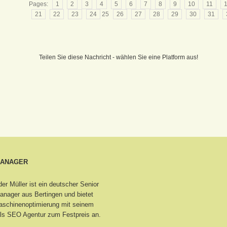
Pages:
1
2
3
4
5
6
7
8
9
10
11
21
22
23
24
25
26
27
28
29
30
31
Teilen Sie diese Nachricht - wählen Sie eine Platform aus!
MANAGER
er Müller ist ein deutscher Senior
nager aus Bertingen
und bietet
schinenoptimierung mit seinem
ls SEO Agentur zum Festpreis an.