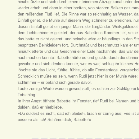
hinabstürzte und sich durch einen steinernen Abzugskanal unter der 
wieder erhob und dann in einer breiten, von starken Balken gezimm
den reißenden Fluß lief. Die Rinne war so reichhaltig an Wasser, 
Einfall geriet, die Mühle auf diesem Weg schneller zu erreichen, n
diesen Einfall geriet ein junger Mann: der Engländer. Weißgekleidet
dem Lichtschimmer geleitet, der aus Babettens Kammer fiel, seine 
das hatte er nicht gelernt, und beinahe wäre er häuptlings in den 
bespritzten Beinkleidern fort. Durchnäßt und beschmutzt kam er unt
hinaufkletterte und das Geschrei einer Eule nachahmte; das war de
nachmachen konnte. Babette hörte es und guckte durch die dünnen
gewahrte und sich denken konnte, wer es war, schlug ihr kleines H
löschte sie das Licht, fühlte, fühlte, ob alle Fensterriegel vorgesc
Schrecklich müßte es sein, wenn Rudi jetzt hier in der Mühle wäre; 
schlimmer – er befand sich gerade davor.
Laute zornige Worte wurden gewechselt; es schien zur Schlägerei 
Totschlag.
In ihrer Angst öffnete Babette ihr Fenster, rief Rudi bei Namen und 
dulden, daß er hierbliebe.
»Du duldest es nicht, daß ich bleibe!« brach er zornig aus, »es ist
bessere als ich! Schäme dich, Babette!«