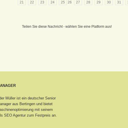
21
22
23
24
25
26
27
28
29
30
31
Teilen Sie diese Nachricht - wählen Sie eine Platform aus!
MANAGER
er Müller ist ein deutscher Senior
nager aus Bertingen
und bietet
schinenoptimierung mit seinem
ls SEO Agentur zum Festpreis an.