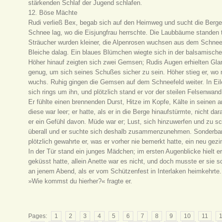
stärkenden Schlaf der Jugend schlafen.
12. Böse Mächte
Rudi verließ Bex, begab sich auf den Heimweg und sucht die Berge m
Schnee lag, wo die Eisjungfrau herrschte. Die Laubbäume standen ti
Sträucher wurden kleiner, die Alpenrosen wuchsen aus dem Schnee 
Bleiche dalag. Ein blaues Blümchen wiegte sich in der balsamische
Höher hinauf zeigten sich zwei Gemsen; Rudis Augen erhielten Gla
genug, um sich seines Schußes sicher zu sein. Höher stieg er, wo
wuchs. Ruhig gingen die Gemsen auf dem Schneefeld weiter. In Eile
sich rings um ihn, und plötzlich stand er vor der steilen Felsenw
Er fühlte einen brennenden Durst, Hitze im Kopfe, Kälte in seinen a
diese war leer; er hatte, als er in die Berge hinaufstürmte, nicht da
er ein Gefühl davon. Müde war er; Lust, sich hinzuwerfen und zu s
überall und er suchte sich deshalb zusammenzunehmen. Sonderbar 
plötzlich gewahrte er, was er vorher nie bemerkt hatte, ein neu ge
In der Tür stand ein junges Mädchen; im ersten Augenblicke hielt er
geküsst hatte, allein Anette war es nicht, und doch musste er sie s
an jenem Abend, als er vom Schützenfest in Interlaken heimkehrte.
»Wie kommst du hierher?« fragte er.
Pages:
1
2
3
4
5
6
7
8
9
10
11