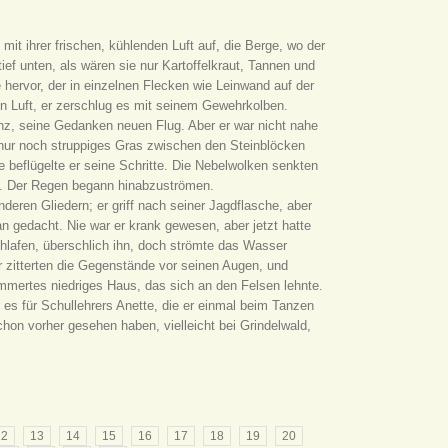
it ihrer frischen, kühlenden Luft auf, die Berge, wo der
ef unten, als wären sie nur Kartoffelkraut, Tannen und
hervor, der in einzelnen Flecken wie Leinwand auf der
n Luft, er zerschlug es mit seinem Gewehrkolben.
nz, seine Gedanken neuen Flug. Aber er war nicht nahe
 nur noch struppiges Gras zwischen den Steinblöcken
 beflügelte er seine Schritte. Die Nebelwolken senkten
and. Der Regen begann hinabzuströmen.
nderen Gliedern; er griff nach seiner Jagdflasche, aber
ran gedacht. Nie war er krank gewesen, aber jetzt hatte
chlafen, überschlich ihn, doch strömte das Wasser
zitterten die Gegenstände vor seinen Augen, und
zimmertes niedriges Haus, das sich an den Felsen lehnte.
 es für Schullehrers Anette, die er einmal beim Tanzen
chon vorher gesehen haben, vielleicht bei Grindelwald,
12
13
14
15
16
17
18
19
20