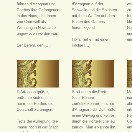
führten d’Artagnan und
d’Artagnan auf der
we
Porthos ihre Gefangenen
Schwelle und die Soldaten
zu
in das Haus, das ihnen
mit ihren Waffen auf dem
for
von Cromwell als
Rasen des Gartens
kl
Wohnung in Newcastle
herumliegend.
Na
angewiesen worden war.
und
Holla! rief er mit einer
ei
Der Befehl, den […]
infolge […]
D’Artagnan grüßte,
Statt durch die Porte
Ma
entfernte sich und lief
Saint-Honoré
na
heim, um Porthos die
zurückzukehren, machte
abr
Botschaft zu bringen.
d’Artagnan, der Zeit hatte,
erk
einen Umweg und kehrte
Pe
Trotz der Aufregung, die
durch die Porte Richelieu
Co
immer noch in der Stadt
zurück. Man erkannte ihn,
erw