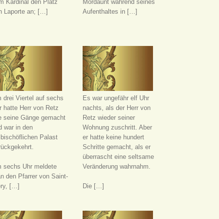
m Kardinal den Platz
Mordaunt während seines
n Laporte an; […]
Aufenthaltes in […]
 drei Viertel auf sechs
Es war ungefähr elf Uhr
r hatte Herr von Retz
nachts, als der Herr von
le seine Gänge gemacht
Retz wieder seiner
d war in den
Wohnung zuschritt. Aber
zbischöflichen Palast
er hatte keine hundert
rückgekehrt.
Schritte gemacht, als er
überrascht eine seltsame
 sechs Uhr meldete
Veränderung wahrnahm.
n den Pfarrer von Saint-
ry, […]
Die […]