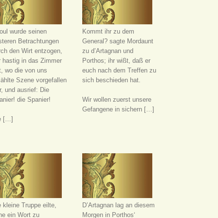
oul wurde seinen
Kommt ihr zu dem
steren Betrachtungen
General? sagte Mordaunt
rch den Wirt entzogen,
zu d’Artagnan und
r hastig in das Zimmer
Porthos; ihr wißt, daß er
t, wo die von uns
euch nach dem Treffen zu
zählte Szene vorgefallen
sich beschieden hat.
, und ausrief: Die
nier! die Spanier!
Wir wollen zuerst unsere
Gefangene in sichern […]
e […]
 kleine Truppe eilte,
D’Artagnan lag an diesem
ne ein Wort zu
Morgen in Porthos‘