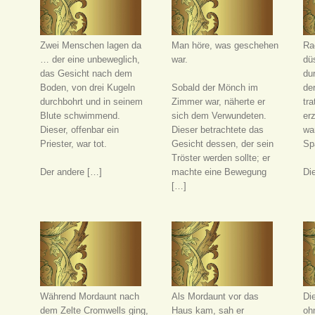
Zwei Menschen lagen da
Man höre, was geschehen
Ra
… der eine unbeweglich,
war.
dü
das Gesicht nach dem
du
Boden, von drei Kugeln
Sobald der Mönch im
de
durchbohrt und in seinem
Zimmer war, näherte er
tra
Blute schwimmend.
sich dem Verwundeten.
er
Dieser, offenbar ein
Dieser betrachtete das
war
Priester, war tot.
Gesicht dessen, der sein
Spa
Tröster werden sollte; er
Der andere […]
machte eine Bewegung
Di
[…]
Während Mordaunt nach
Als Mordaunt vor das
Die
dem Zelte Cromwells ging,
Haus kam, sah er
oh