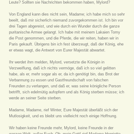
Leute? Sollten sie Nachrichten bekommen haben, Mylord?
Von England kann dies nicht sein, Madame; ich habe mich so sehr
beeilt, daß mir sicherlich niemand zuvorgekommen ist. Ich bin vor
drei Tagen abgereist, und wie durch ein Wunder durch die ganze
puritanische Armee gelangt. Ich habe mit meinem Lakaien Tomy
die Post genommen, und die Pferde, die wir reiten, haben wir in
Paris gekauft. Übrigens bin ich fest überzeugt, daß der König, ehe
er etwas wagt, die Antwort von Eurer Majestät abwartet.
Ihr werdet ihm melden, Mylord, versetzte die Königin in
Verzweiflung, daß ich nichts vermöge, daß ich so viel gelitten
habe, als er, mehr sogar als er, da ich genötigt bin, das Brot der
Verbannung zu essen und Gastfreundschaft von falschen
Freunden zu verlangen, und daß er, was seine königliche Person
betrifft, sich edelmütig aufopfern und als König sterben müsse; ich
werde an seiner Seite sterben.
Madame, Madame, rief Winter, Eure Majestät überläßt sich der
Mutlosigkeit, und es bleibt uns vielleicht noch einige Hoffnung.
Wir haben keine Freunde mehr, Mylord, keine Freunde in der
ganzen Welt, außer Euch. Oh, mein Gott! rief Madame Henriette,