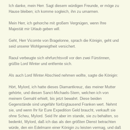
Ich danke, mein Herr. Sagt diesem würdigen Freunde, er möge zu
Hause bleiben; ich komme sogleich, ihn zu umarmen.
Mein Herr, ich gehorche mit großem Vergnügen, wenn Ihre
Majestät mir Urlaub geben will.
Geht, Herr Vicomte von Bragelonne, sprach die Königin, geht und
seid unserer Wohlgeneigtheit versichert.
Raoul verbeugte sich ehrfurchtsvoll vor den zwei Fürstinnen,
grüßte Lord Winter und entfernte sich.
Als auch Lord Winter Abschied nehmen wollte, sagte die Königin:
Hört, Mylord, ich hatte dieses Diamantkreuz, das meiner Mutter
gehörte, und diesen Sanct-Michaels-Stern, welchen ich von
meinem Gemahl erhielt, bis jetzt bewahrt. Diese beiden
Gegenstände sind ungefähr fünfzigtausend Franken wert. Nehmt
sie, und wenn Ihr für Eure Expedition Geld braucht, verkauft sie
ohne Scheu, Mylord. Seid Ihr aber im stande, sie zu behalten, so
bedenkt, Mylord, daß ich das als den größten Dienst betrachten
würde, den ein Edelmann einer Königin zu leisten vermag, und daß