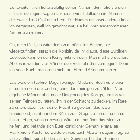
Der zweite –, ich hörte zufällig seinen Namen, denn ehe sie sich
mit uns schlugen, sagten uns diese vier Edelleute ihre Namen –
der zweite hieß Graf de la Fère. Die Namen der zwei anderen habe
ich vergessen, weil ich gewöhnt war, sie bei ihren angenommenen
Namen zu nennen.
Oh, mein Gott, es wäre doch vom höchsten Belang, sie
wiederzufinden, sprach die Königin, da Ihr glaubt, diese würdigen
Edelleute könnten dem König nützlich sein. Man muß sie suchen.
Aber was werden vier Männer oder vielmehr drei vermögen? Denn
ich sage Euch, man kann nicht auf Herrn d’Artagnan zählen.
Das wäre ein tapferer Degen weniger, Madame, doch es blieben
immerhin noch drei andere, ohne den meinigen zu zählen. Vier
ergebene Männer aber in der Umgebung des Königs, um ihn vor
seinen Feinden zu hüten, ihn in der Schlacht zu decken, im Rate
zu unterstützen, auf seiner Flucht zu geleiten, das wäre
hinreichend, nicht um dem König zum Siege zu führen, doch um
ihn zu retten, wenn er besiegt wäre, um ihm über das Meer zu
helfen, und befände sich Euer königlicher Gemahl einmal an
Frankreichs Küste, so würde er, was auch Mazarin sagen mag, so
viele Zufluchtsorte finden, als der Seevogel bei den Stürmen