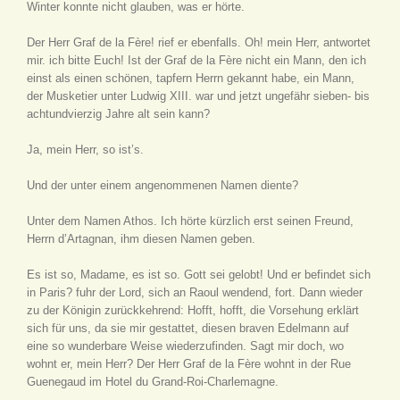
Winter konnte nicht glauben, was er hörte.
Der Herr Graf de la Fère! rief er ebenfalls. Oh! mein Herr, antwortet
mir. ich bitte Euch! Ist der Graf de la Fère nicht ein Mann, den ich
einst als einen schönen, tapfern Herrn gekannt habe, ein Mann,
der Musketier unter Ludwig XIII. war und jetzt ungefähr sieben- bis
achtundvierzig Jahre alt sein kann?
Ja, mein Herr, so ist’s.
Und der unter einem angenommenen Namen diente?
Unter dem Namen Athos. Ich hörte kürzlich erst seinen Freund,
Herrn d’Artagnan, ihm diesen Namen geben.
Es ist so, Madame, es ist so. Gott sei gelobt! Und er befindet sich
in Paris? fuhr der Lord, sich an Raoul wendend, fort. Dann wieder
zu der Königin zurückkehrend: Hofft, hofft, die Vorsehung erklärt
sich für uns, da sie mir gestattet, diesen braven Edelmann auf
eine so wunderbare Weise wiederzufinden. Sagt mir doch, wo
wohnt er, mein Herr? Der Herr Graf de la Fère wohnt in der Rue
Guenegaud im Hotel du Grand-Roi-Charlemagne.