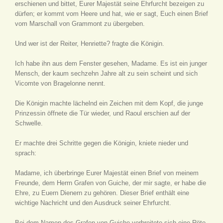
erschienen und bittet, Eurer Majestät seine Ehrfurcht bezeigen zu
dürfen; er kommt vom Heere und hat, wie er sagt, Euch einen Brief
vom Marschall von Grammont zu übergeben.
Und wer ist der Reiter, Henriette? fragte die Königin.
Ich habe ihn aus dem Fenster gesehen, Madame. Es ist ein junger
Mensch, der kaum sechzehn Jahre alt zu sein scheint und sich
Vicomte von Bragelonne nennt.
Die Königin machte lächelnd ein Zeichen mit dem Kopf, die junge
Prinzessin öffnete die Tür wieder, und Raoul erschien auf der
Schwelle.
Er machte drei Schritte gegen die Königin, kniete nieder und
sprach:
Madame, ich überbringe Eurer Majestät einen Brief von meinem
Freunde, dem Herrn Grafen von Guiche, der mir sagte, er habe die
Ehre, zu Euern Dienern zu gehören. Dieser Brief enthält eine
wichtige Nachricht und den Ausdruck seiner Ehrfurcht.
Bei dem Namen des Grafen von Guiche verbreitete sich eine Röte