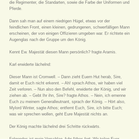
die Regimenter, die Standarten, sowie die Farbe der Uniformen und
Pferde.
Dann sah man auf einem niedrigen Hügel, etwas vor der
feindlichen Front, einen kleinen, gedrungenen, schwerfälligen Mann
erscheinen, der von einigen Offizieren umgeben war. Er richtete ein
Augenglas nach der Gruppe um den König.
Kennt Ew. Majestät diesen Mann persönlich? fragte Aramis.
Karl erwiderte lächelnd:
Dieser Mann ist Cromwell. – Dann zieht Euern Hut herab, Sire,
damit er Euch nicht erkennt. – Ah! sprach Athos, wir haben viel
Zeit verloren. – Nun also den Befehl, erwiderte der König, und wir
ziehen ab. – Gebt Ihr ihn, Sire? fragte Athos. – Nein, ich ernenne
Euch zu meinem Generalleutnant, sprach der König. – Hört also,
Mylord Winter, sagte Athos; entfernt Euch, Sire, ich bitte Euch;
was wir sprechen wollen, geht Eure Majestät nichts an.
Der König machte lächelnd drei Schritte rückwärts.
Folgendes ist mein Vorschlag, fuhr Athos fort: Wir teilen Euer