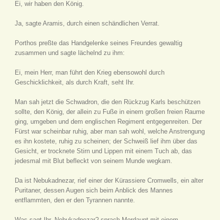
Ei, wir haben den König.
Ja, sagte Aramis, durch einen schändlichen Verrat.
Porthos preßte das Handgelenke seines Freundes gewaltig
zusammen und sagte lächelnd zu ihm:
Ei, mein Herr, man führt den Krieg ebensowohl durch
Geschicklichkeit, als durch Kraft, seht Ihr.
Man sah jetzt die Schwadron, die den Rückzug Karls beschützen
sollte, den König, der allein zu Fuße in einem großen freien Raume
ging, umgeben und dem englischen Regiment entgegenreiten. Der
Fürst war scheinbar ruhig, aber man sah wohl, welche Anstrengung
es ihn kostete, ruhig zu scheinen; der Schweiß lief ihm über das
Gesicht, er trocknete Stirn und Lippen mit einem Tuch ab, das
jedesmal mit Blut befleckt von seinem Munde wegkam.
Da ist Nebukadnezar, rief einer der Kürassiere Cromwells, ein alter
Puritaner, dessen Augen sich beim Anblick des Mannes
entflammten, den er den Tyrannen nannte.
Was sagt Ihr, Nebukadnezar? sprach Mordaunt mit einem