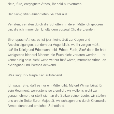
Nein, Sire, entgegnete Athos, Ihr seid nur verraten.
Der König stieß einen tiefen Seufzer aus.
Verraten, verraten durch die Schotten, in deren Mitte ich geboren
bin, die ich immer den Engländern vorzog! Oh, die Elenden!
Sire, sprach Athos, es ist jetzt keine Zeit zu Klagen und
Anschuldigungen, sondern der Augenblick, wo Ihr zeigen müßt,
daß Ihr König und Edelmann seid. Erhebt Euch, Sire! denn Ihr habt
wenigstens hier drei Männer, die Euch nicht verraten werden … Ihr
könnt ruhig sein. Ach! wenn wir nur fünf wären, murmelte Athos, an
d’Artagnan und Porthos denkend.
Was sagt Ihr? fragte Karl aufstehend.
Ich sage, Sire, daß es nur
ein
Mittel gibt. Mylord Winter bürgt für
sein Regiment, wenigstens so ziemlich, wir wollen’s nicht zu
genau nehmen; er stellt sich an die Spitze seiner Leute, wir stellen
uns an die Seite Eurer Majestät, wir schlagen uns durch Cromwells
Armee durch und erreichen Schottland.