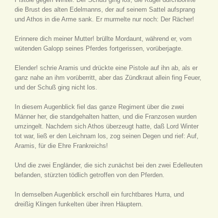
die Brust des alten Edelmanns, der auf seinem Sattel aufsprang
und Athos in die Arme sank. Er murmelte nur noch: Der Rächer!
Erinnere dich meiner Mutter! brüllte Mordaunt, während er, vom
wütenden Galopp seines Pferdes fortgerissen, vorüberjagte.
Elender! schrie Aramis und drückte eine Pistole auf ihn ab, als er
ganz nahe an ihm vorüberritt, aber das Zündkraut allein fing Feuer,
und der Schuß ging nicht los.
In diesem Augenblick fiel das ganze Regiment über die zwei
Männer her, die standgehalten hatten, und die Franzosen wurden
umzingelt. Nachdem sich Athos überzeugt hatte, daß Lord Winter
tot war, ließ er den Leichnam los, zog seinen Degen und rief: Auf,
Aramis, für die Ehre Frankreichs!
Und die zwei Engländer, die sich zunächst bei den zwei Edelleuten
befanden, stürzten tödlich getroffen von den Pferden.
In demselben Augenblick erscholl ein furchtbares Hurra, und
dreißig Klingen funkelten über ihren Häuptern.