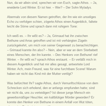
Nun, da wir allein sind, sprechen wir von Euch, sagte Athos. – Ja,
erwiderte Lord Winter. Er ist hier. – Wer? – Der Sohn Myladys.
Abermals von diesem Namen getroffen, der ihn wie ein unseliges
Echo zu verfolgen schien, zögerte Athos einen Augenblick, faltete
leicht die Stirne und sprach dann mit ruhigem Tone:
Ich weiß es. – Ihr wißt es? – Ja, Grimaud hat ihn zwischen
Bethune und Arras getroffen und ist mit verhängten Zügeln
zurückgekehrt, um mich von seiner Gegenwart zu benachrichtigen.
– Grimaud kannte ihn also? – Nein, aber er war an dem Sterbebett
eines Menschen, der ihn kannte. – Des Henkers von Bethune! rief
Winter. – Ihr wißt es? sprach Athos erstaunt. – Er verläßt mich in
diesem Augenblick und hat mir alles gesagt, antwortete Lord
Winter. Ach, mein Freund, was für eine furchtbare Scene! Warum
haben wir nicht das Kind mit der Mutter vertilgt?
Was befürchtet Ihr? sagte Athos, durch Vernunftschlüsse von dem
Schrecken sich erholend, den er anfangs empfunden hatte; sind
wir nicht da, uns zu verteidigen? Ist dieser junge Mensch ein
gewerbsmäßiger Heuchler, ein kaltblütiger Mörder geworden? Er
konnte den Henker von Bethune in einem Anfall von Wut töten,