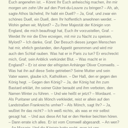
Euch angenehm ist. – Könnt Ihr Euch anheischig machen, ihn mir
morgen um zehn Uhr auf den Pont-du-Louvre zu bringen? – Ah, ah,
sagte Athos lächelnd, Ihr habt ein Duell? – Ja, Graf, und zwar ein
schönes Duell, ein Duell, dem Ihr hoffentlich anwohnen werdet. –
Wohin gehen wir, Mylord? – Zu Ihrer Majestät der Königin von
England, die mich beauftragt hat, Euch ihr vorzustellen, Graf. –
Werdet Ihr mir die Ehre erzeigen, mit mir zu Nacht zu speisen,
Mylord? – Ich danke, Graf. Der Besuch dieses jungen Menschen
hat mir, ehrlich gestanden, den Appetit genommen und wird mir
auch den Schlaf rauben. Was hat er in Paris zu tun? Er erschreckt
mich, Graf; sein Anblick verkündet Blut. – Was macht er in
England? – Er ist einer der eifrigsten Anhänger Oliver Cromwells. –
Was hat ihn auf diese Seite getrieben? Seine Mutter und sein
Vater waren, glaube ich, Katholiken. – Der Haß, den er gegen den
König hegt. – Gegen den König? – Ja, der König hat ihn zum
Bastard erklärt, ihn seiner Güter beraubt und ihm verboten, den
Namen Winter zu führen. – Und wie heißt er jetzt? – Mordaunt. –
Als Puritaner und als Mönch verkleidet, reist er allein auf den
Landstraßen Frankreichs umher? – Als Mönch, sagt Ihr? – Ja,
wußtet Ihr das nicht? – Ich weiß nichts, als was er mir selbst
gesagt hat. – Und aus diese Art hat er den Henker beichten hören.
– Dann errate ich alles. Er ist vom Cromwell abgesandt. – An wen?
– An Mazarin. Und die Königin hatte recht, man ist uns