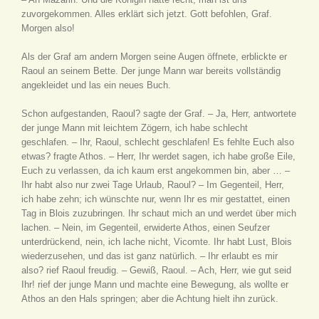
zuvorgekommen. Alles erklärt sich jetzt. Gott befohlen, Graf.
Morgen also!
Als der Graf am andern Morgen seine Augen öffnete, erblickte er
Raoul an seinem Bette. Der junge Mann war bereits vollständig
angekleidet und las ein neues Buch.
Schon aufgestanden, Raoul? sagte der Graf. – Ja, Herr, antwortete
der junge Mann mit leichtem Zögern, ich habe schlecht
geschlafen. – Ihr, Raoul, schlecht geschlafen! Es fehlte Euch also
etwas? fragte Athos. – Herr, Ihr werdet sagen, ich habe große Eile,
Euch zu verlassen, da ich kaum erst angekommen bin, aber … –
Ihr habt also nur zwei Tage Urlaub, Raoul? – Im Gegenteil, Herr,
ich habe zehn; ich wünschte nur, wenn Ihr es mir gestattet, einen
Tag in Blois zuzubringen. Ihr schaut mich an und werdet über mich
lachen. – Nein, im Gegenteil, erwiderte Athos, einen Seufzer
unterdrückend, nein, ich lache nicht, Vicomte. Ihr habt Lust, Blois
wiederzusehen, und das ist ganz natürlich. – Ihr erlaubt es mir
also? rief Raoul freudig. – Gewiß, Raoul. – Ach, Herr, wie gut seid
Ihr! rief der junge Mann und machte eine Bewegung, als wollte er
Athos an den Hals springen; aber die Achtung hielt ihn zurück.