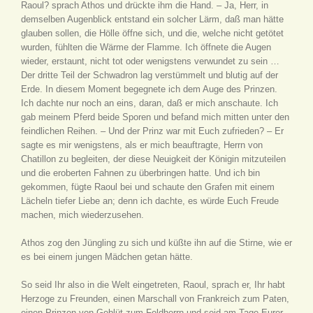
Raoul? sprach Athos und drückte ihm die Hand. – Ja, Herr, in
demselben Augenblick entstand ein solcher Lärm, daß man hätte
glauben sollen, die Hölle öffne sich, und die, welche nicht getötet
wurden, fühlten die Wärme der Flamme. Ich öffnete die Augen
wieder, erstaunt, nicht tot oder wenigstens verwundet zu sein …
Der dritte Teil der Schwadron lag verstümmelt und blutig auf der
Erde. In diesem Moment begegnete ich dem Auge des Prinzen.
Ich dachte nur noch an eins, daran, daß er mich anschaute. Ich
gab meinem Pferd beide Sporen und befand mich mitten unter den
feindlichen Reihen. – Und der Prinz war mit Euch zufrieden? – Er
sagte es mir wenigstens, als er mich beauftragte, Herrn von
Chatillon zu begleiten, der diese Neuigkeit der Königin mitzuteilen
und die eroberten Fahnen zu überbringen hatte. Und ich bin
gekommen, fügte Raoul bei und schaute den Grafen mit einem
Lächeln tiefer Liebe an; denn ich dachte, es würde Euch Freude
machen, mich wiederzusehen.
Athos zog den Jüngling zu sich und küßte ihn auf die Stirne, wie er
es bei einem jungen Mädchen getan hätte.
So seid Ihr also in die Welt eingetreten, Raoul, sprach er, Ihr habt
Herzoge zu Freunden, einen Marschall von Frankreich zum Paten,
einen Prinzen von Geblüt zum Feldherrn und seid am Tage Eurer