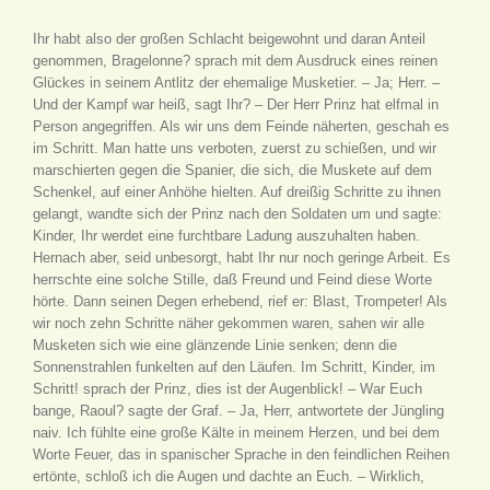
Ihr habt also der großen Schlacht beigewohnt und daran Anteil
genommen, Bragelonne? sprach mit dem Ausdruck eines reinen
Glückes in seinem Antlitz der ehemalige Musketier. – Ja; Herr. –
Und der Kampf war heiß, sagt Ihr? – Der Herr Prinz hat elfmal in
Person angegriffen. Als wir uns dem Feinde näherten, geschah es
im Schritt. Man hatte uns verboten, zuerst zu schießen, und wir
marschierten gegen die Spanier, die sich, die Muskete auf dem
Schenkel, auf einer Anhöhe hielten. Auf dreißig Schritte zu ihnen
gelangt, wandte sich der Prinz nach den Soldaten um und sagte:
Kinder, Ihr werdet eine furchtbare Ladung auszuhalten haben.
Hernach aber, seid unbesorgt, habt Ihr nur noch geringe Arbeit. Es
herrschte eine solche Stille, daß Freund und Feind diese Worte
hörte. Dann seinen Degen erhebend, rief er: Blast, Trompeter! Als
wir noch zehn Schritte näher gekommen waren, sahen wir alle
Musketen sich wie eine glänzende Linie senken; denn die
Sonnenstrahlen funkelten auf den Läufen. Im Schritt, Kinder, im
Schritt! sprach der Prinz, dies ist der Augenblick! – War Euch
bange, Raoul? sagte der Graf. – Ja, Herr, antwortete der Jüngling
naiv. Ich fühlte eine große Kälte in meinem Herzen, und bei dem
Worte Feuer, das in spanischer Sprache in den feindlichen Reihen
ertönte, schloß ich die Augen und dachte an Euch. – Wirklich,