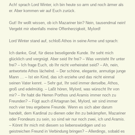
Ach! sprach Lord Winter, ich bin heute so arm und noch ärmer als
er. Aber kommen wir auf Euch zurück.
Gut! Ihr wollt wissen, ob ich Mazariner bin? Nein, tausendmal nein!
Vergebt mir ebenfalls meine Offenherzigkeit, Mylord!
Lord Winter stand auf, schloß Athos in seine Arme und sprach:
Ich danke, Graf, für diese beseligende Kunde. Ihr seht mich
glücklich und vergnügt. Aber seid Ihr frei? – Was versteht Ihr unter
frei? – Ich frage Euch, ob Ihr nicht verheiratet seid? – Ah, nein,
antwortete Athos lächelnd. – Der schöne, elegante, anmutige junge
Mann … – Ist ein Kind, das ich erziehe und das nicht einmal
seinen Vater kennt. – Sehr gut, Ihr seid immer derselbe, Athos,
groß und edelmütig. – Laßt hören, Mylord, was wünscht Ihr von
mir? – Ihr habt die Herren Porthos und Aramis immer noch zu
Freunden? – Fügt auch d’Artagnan bei, Mylord, wir sind immer
noch vier treu ergebene Freunde. Wenn es sich aber darum
handelt, dem Kardinal zu dienen oder ihn zu bekämpfen, Mazariner
oder Frondeurs zu sein, so sind wir nur noch zwei, ich und Aramis.
– Könnt Ihr mich mit diesem so liebenswürdigen und so
geistreichen Freund in Verbindung bringen? – Allerdings, sobald es