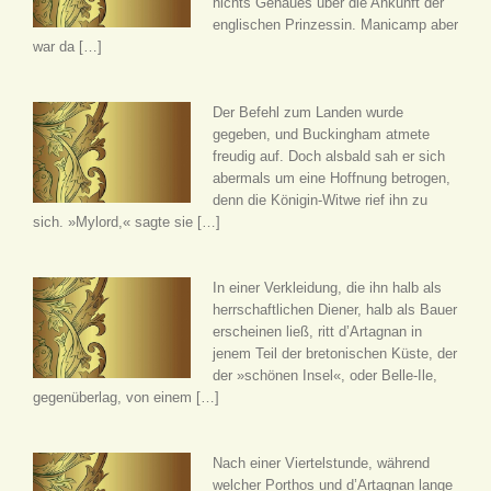
nichts Genaues über die Ankunft der
englischen Prinzessin. Manicamp aber
war da […]
Der Befehl zum Landen wurde
gegeben, und Buckingham atmete
freudig auf. Doch alsbald sah er sich
abermals um eine Hoffnung betrogen,
denn die Königin-Witwe rief ihn zu
sich. »Mylord,« sagte sie […]
In einer Verkleidung, die ihn halb als
herrschaftlichen Diener, halb als Bauer
erscheinen ließ, ritt d’Artagnan in
jenem Teil der bretonischen Küste, der
der »schönen Insel«, oder Belle-Ile,
gegenüberlag, von einem […]
Nach einer Viertelstunde, während
welcher Porthos und d’Artagnan lange