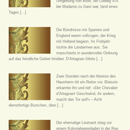
Umgebung von Blois, wo Ludwig XIV.
bei Madame zu Gast war, fand eines
Tages […]
Die Bündnisse mit Spanien und
England waren vollzogen, der Krieg
mit Holland begann. Im Frühjahr
rückte die Landarmee aus. Sie
marschierte in wundervoller Ordnung
auf das feindliche Gebiet hinüber. D’Artagnan führte […]
Zwei Stunden nach der Abreise des
Hausherrn ritt ein Reiter vor. Blaisois
erkannte ihn und rief: »Der Chevalier
d’Artagnan! Geschwind, ihr andern,
macht das Tor auf!« – Acht
dienstfertige Burschen, über […]
Der ehemalige Leutnant stieg vor
einem Kolonialwarenladen in der Rue