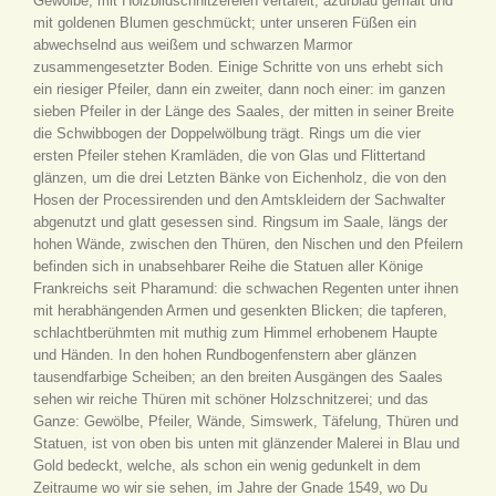
Gewölbe, mit Holzbildschnitzereien vertäfelt, azurblau gemalt und
mit goldenen Blumen geschmückt; unter unseren Füßen ein
abwechselnd aus weißem und schwarzen Marmor
zusammengesetzter Boden. Einige Schritte von uns erhebt sich
ein riesiger Pfeiler, dann ein zweiter, dann noch einer: im ganzen
sieben Pfeiler in der Länge des Saales, der mitten in seiner Breite
die Schwibbogen der Doppelwölbung trägt. Rings um die vier
ersten Pfeiler stehen Kramläden, die von Glas und Flittertand
glänzen, um die drei Letzten Bänke von Eichenholz, die von den
Hosen der Processirenden und den Amtskleidern der Sachwalter
abgenutzt und glatt gesessen sind. Ringsum im Saale, längs der
hohen Wände, zwischen den Thüren, den Nischen und den Pfeilern
befinden sich in unabsehbarer Reihe die Statuen aller Könige
Frankreichs seit Pharamund: die schwachen Regenten unter ihnen
mit herabhängenden Armen und gesenkten Blicken; die tapferen,
schlachtberühmten mit muthig zum Himmel erhobenem Haupte
und Händen. In den hohen Rundbogenfenstern aber glänzen
tausendfarbige Scheiben; an den breiten Ausgängen des Saales
sehen wir reiche Thüren mit schöner Holzschnitzerei; und das
Ganze: Gewölbe, Pfeiler, Wände, Simswerk, Täfelung, Thüren und
Statuen, ist von oben bis unten mit glänzender Malerei in Blau und
Gold bedeckt, welche, als schon ein wenig gedunkelt in dem
Zeitraume wo wir sie sehen, im Jahre der Gnade 1549, wo Du