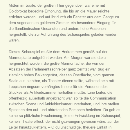
Mitten im Saale, der großen Thür gegenüber, war eine mit
Goldbrokat bedeckte Erhöhung, die bis an die Mauer reichte,
errichtet worden, und auf ihr durch ein Fenster aus dem Gange zu
dem sogenannten goldenen Zimmer, ein besonderer Eingang für
die flamländischen Gesandten und andere hohe Personen
hergestellt, die zur Aufführung des Schauspieles geladen worden
waren.
Dieses Schauspiel mußte dem Herkommen gemäß auf der
Marmorplatte aufgeführt werden. Am Morgen war sie dazu
hergerichtet worden; die große Marmorfläche, die von den
Absätzen der Parlamentsschreiber ganz zerritzt war, trug ein
ziemlich hohes Balkengerüst, dessen Oberfläche, vom ganzen
Saale aus sichtbar, als Theater dienen sollte, während sein mit
Teppichen ringsum verhängtes Innere für die Personen des
Stückes als Ankleidezimmer herhalten mußte. Eine Leiter, die
offenherzig außerhalb angebracht war, sollte die Communication
zwischen Scene und Ankleidezimmer unterhalten, und ihre steilen
Sprossen den auf- und abtretenden Personen herleihen. Da gab es
keine so plötzliche Erscheinung, keine Entwicklung im Schauspiel,
keinen Theatereffect, der nicht gezwungen gewesen wäre, auf der
Leiter hinaufzuklettern. – O du unschuldige, theuere Einfalt in