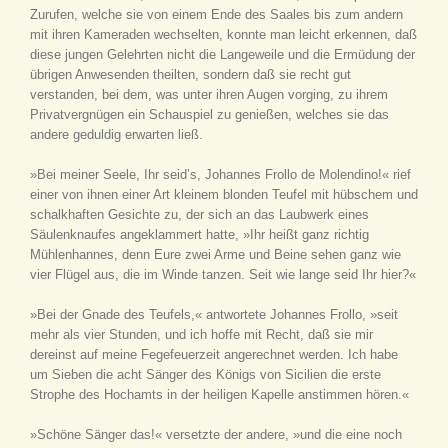
Zurufen, welche sie von einem Ende des Saales bis zum andern
mit ihren Kameraden wechselten, konnte man leicht erkennen, daß
diese jungen Gelehrten nicht die Langeweile und die Ermüdung der
übrigen Anwesenden theilten, sondern daß sie recht gut
verstanden, bei dem, was unter ihren Augen vorging, zu ihrem
Privatvergnügen ein Schauspiel zu genießen, welches sie das
andere geduldig erwarten ließ.
»Bei meiner Seele, Ihr seid’s, Johannes Frollo de Molendino!« rief
einer von ihnen einer Art kleinem blonden Teufel mit hübschem und
schalkhaften Gesichte zu, der sich an das Laubwerk eines
Säulenknaufes angeklammert hatte, »Ihr heißt ganz richtig
Mühlenhannes, denn Eure zwei Arme und Beine sehen ganz wie
vier Flügel aus, die im Winde tanzen. Seit wie lange seid Ihr hier?«
»Bei der Gnade des Teufels,« antwortete Johannes Frollo, »seit
mehr als vier Stunden, und ich hoffe mit Recht, daß sie mir
dereinst auf meine Fegefeuerzeit angerechnet werden. Ich habe
um Sieben die acht Sänger des Königs von Sicilien die erste
Strophe des Hochamts in der heiligen Kapelle anstimmen hören.«
»Schöne Sänger das!« versetzte der andere, »und die eine noch