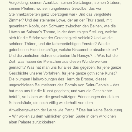
Vergoldung, seinem Azurblau, seinen Spitzbogen, seinen Statuen,
seinen Pfeilern; wo sein ungeheures Gewölbe, das von
Steinmetzarbeiten ganz überzogen war? Und das vergoldete
Zimmer? Und der steinerne Löwe, der an der Thür stand, mit
gesenktem Kopfe, den Schwanz zwischen den Beinen, wie die
Löwen an Salomo’s Throne, in der demüthigen Stellung, welche
sich für die Stärke vor der Gerechtigkeit schickt? Und wo die
schönen Thüren, und die farbenprächtigen Fenster? Wo die
getriebenen Eisenbeschläge, welche Biscornette abschreckten?
Und die zierlichen Schreinerarbeiten Du Hancys?… Was hat die
Zeit, was haben die Menschen aus diesen Wunderwerken
gemacht? Was hat man uns für alles das gegeben; für jene ganze
Geschichte unserer Vorfahren, für jene ganze gothische Kunst?
Die plumpen Halbwölbungen des Herrn de Brosse, dieses
ungeschickten Baumeisters des Portals von Saint-Gervais – das
hat man uns für die Kunst gegeben; und was die Geschichte
betrifft, so haben wir die geschwätzigen Erinnerungen der dicken
Schandsäule, die noch völlig wiederhallt von dem
3
Altweibergewäsch der Leute wie Patru.
Das hat keine Bedeutung.
– Wir wollen zu dem wirklichen großen Saale in dem wirklichen
alten Palaste zurückkehren.