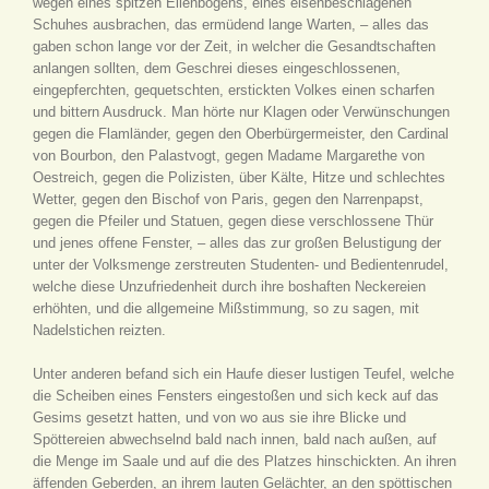
wegen eines spitzen Ellenbogens, eines eisenbeschlagenen
Schuhes ausbrachen, das ermüdend lange Warten, – alles das
gaben schon lange vor der Zeit, in welcher die Gesandtschaften
anlangen sollten, dem Geschrei dieses eingeschlossenen,
eingepferchten, gequetschten, erstickten Volkes einen scharfen
und bittern Ausdruck. Man hörte nur Klagen oder Verwünschungen
gegen die Flamländer, gegen den Oberbürgermeister, den Cardinal
von Bourbon, den Palastvogt, gegen Madame Margarethe von
Oestreich, gegen die Polizisten, über Kälte, Hitze und schlechtes
Wetter, gegen den Bischof von Paris, gegen den Narrenpapst,
gegen die Pfeiler und Statuen, gegen diese verschlossene Thür
und jenes offene Fenster, – alles das zur großen Belustigung der
unter der Volksmenge zerstreuten Studenten- und Bedientenrudel,
welche diese Unzufriedenheit durch ihre boshaften Neckereien
erhöhten, und die allgemeine Mißstimmung, so zu sagen, mit
Nadelstichen reizten.
Unter anderen befand sich ein Haufe dieser lustigen Teufel, welche
die Scheiben eines Fensters eingestoßen und sich keck auf das
Gesims gesetzt hatten, und von wo aus sie ihre Blicke und
Spöttereien abwechselnd bald nach innen, bald nach außen, auf
die Menge im Saale und auf die des Platzes hinschickten. An ihren
äffenden Geberden, an ihrem lauten Gelächter, an den spöttischen