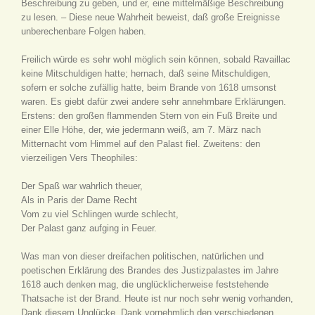
Beschreibung zu geben, und er, eine mittelmäßige Beschreibung
zu lesen. – Diese neue Wahrheit beweist, daß große Ereignisse
unberechenbare Folgen haben.
Freilich würde es sehr wohl möglich sein können, sobald Ravaillac
keine Mitschuldigen hatte; hernach, daß seine Mitschuldigen,
sofern er solche zufällig hatte, beim Brande von 1618 umsonst
waren. Es giebt dafür zwei andere sehr annehmbare Erklärungen.
Erstens: den großen flammenden Stern von ein Fuß Breite und
einer Elle Höhe, der, wie jedermann weiß, am 7. März nach
Mitternacht vom Himmel auf den Palast fiel. Zweitens: den
vierzeiligen Vers Theophiles:
Der Spaß war wahrlich theuer,
Als in Paris der Dame Recht
Vom zu viel Schlingen wurde schlecht,
Der Palast ganz aufging in Feuer.
Was man von dieser dreifachen politischen, natürlichen und
poetischen Erklärung des Brandes des Justizpalastes im Jahre
1618 auch denken mag, die unglücklicherweise feststehende
Thatsache ist der Brand. Heute ist nur noch sehr wenig vorhanden,
Dank diesem Unglücke, Dank vornehmlich den verschiedenen