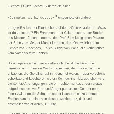
»Lecornu! Gilles Lecornu!« riefen die einen.
5
»Cornutus et hirsutus,«
entgegnete ein anderer.
»Ei gewiß,« fuhr der Kleine oben auf dem Säulenknaufe fort. »Was
ist da zu lachen? Ein Ehrenmann, der Gilles Lecornu, der Bruder
des Meisters Johann Lecornu, des Profoß im königlichen Palaste,
der Sohn vom Meister Mahiet Lecornu, dem Oberwaldhüter im
Gehölz von Vincennes, – alles Bürger von Paris, alle verheirathet
vom Vater bis zum Sohne!«
Die Ausgelassenheit verdoppelte sich. Der dicke Kürschner
bemühte sich, ohne ein Wort zu sprechen, den Blicken sich zu
entziehen, die überallher auf ihn gerichtet waren; – aber vergebens
schwitzte und keuchte er: wie ein Keil, der ins Holz getrieben wird,
dienten die Anstrengungen, die er machte, nur dazu, sein breites,
aufgedunsenes, vor Zorn und Aerger purpurrotes Gesicht noch
fester zwischen die Schultern seiner Nachbarn einzuklemmen.
Endlich kam ihm einer von diesen, welche kurz, dick und
ansehnlich wie er waren, zu Hilfe.