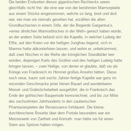
Die beiden Endseiten dieses gigantischen Rechtecks waren
gleichfalls nicht frei: die eine war von der berühmten Marmorplatte
aus einem Stücke eingenommen, welche so lang, breit und dick
war, wie man sie niemals gesehen hat, erzählen die alten
Grundbuchacten in einem Stile, der die Begierde Gargantua’s,
»eines ähnlichen Marmorblockes in der Welt« gereizt haben würde;
an der andern Seite befand sich die Kapelle, in welcher Ludwig der
Elfte, auf den Knien vor der heiligen Jungfrau liegend, sich in
Marmor hatte abkonterfeien lassen, und wohin er, unbekümmert,
daß zwei Nischen in der Reihe der königlichen Standbilder leer
würden, diejenigen Karls des Großen und des heiligen Ludwig hatte
bringen lassen, – zwei Heilige, von denen er glaubte, daß sie als
Könige von Frankreich im Himmel großes Ansehn hätten. Diese
noch neue, kaum seit sechs Jahren fertige Kapelle war ganz im
reizenden Geschmacke jener feinen Bauart und wunderbaren
Meisel- und Grabstichelarbeit ausgeführt, die in Frankreich das
Ende der gothischen Bauperiode kennzeichnet, und bis zur Mitte
des sechzehnten Jahrhunderts in den zauberischen
Phantasiespielen der Renaissance fortdauert. Die kleine,
durchbrochene Rosette über dem Portale besonders war ein
Meisterwerk von Zartheit und Anmuth: man hätte sie für einen
Stern aus Spitzen halten mögen.