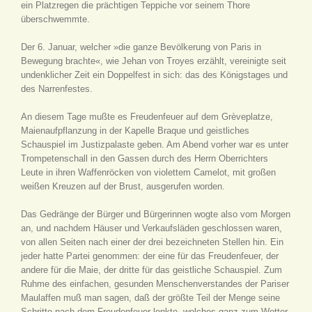
ein Platzregen die prächtigen Teppiche vor seinem Thore
überschwemmte.
Der 6. Januar, welcher »die ganze Bevölkerung von Paris in
Bewegung brachte«, wie Jehan von Troyes erzählt, vereinigte seit
undenklicher Zeit ein Doppelfest in sich: das des Königstages und
des Narrenfestes.
An diesem Tage mußte es Freudenfeuer auf dem Grèveplatze,
Maienaufpflanzung in der Kapelle Braque und geistliches
Schauspiel im Justizpalaste geben. Am Abend vorher war es unter
Trompetenschall in den Gassen durch des Herrn Oberrichters
Leute in ihren Waffenröcken von violettem Camelot, mit großen
weißen Kreuzen auf der Brust, ausgerufen worden.
Das Gedränge der Bürger und Bürgerinnen wogte also vom Morgen
an, und nachdem Häuser und Verkaufsläden geschlossen waren,
von allen Seiten nach einer der drei bezeichneten Stellen hin. Ein
jeder hatte Partei genommen: der eine für das Freudenfeuer, der
andere für die Maie, der dritte für das geistliche Schauspiel. Zum
Ruhme des einfachen, gesunden Menschenverstandes der Pariser
Maulaffen muß man sagen, daß der größte Teil der Menge seine
Schritte nach dem Freudenfeuer lenkte, welches ganz zum Wetter