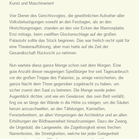
Kunst und Maschinerien!
Vier Diener des Gerichtsvogtes, die gewöhnlichen Aufseher aller
Volksbelustigungen sowohl an den Festtagen, als an den
Hinrichtungstagen, standen an den vier Ecken der Marmorplatte.
Erst mittags, beim zwölften Glockenschlage auf der großen
Palastuhr sollte das Stück beginnen. Das war freilich recht spät für
eine Theateraufführung; aber man hatte auf die Zeit der
Gesandtschaft Rücksicht zu nehmen.
Nun wartete diese ganze Menge schon seit dem Morgen. Eine
gute Anzahl dieser neugierigen Spießbürger fror seit Tagesanbruch
vor der großen Treppe des Palastes; ja, einige versicherten, die
ganze Nacht dem Thore gegenüber zugebracht zu haben, um
sicher zuerst den Saal zu betreten. Die Menge wurde jeden
Augenblick dichter, und wie ein Gewässer, das sein Bett verläßt,
fing sie an längs der Wände in die Höhe zu steigen, um die Säulen
herum anzuschwellen, an den Täfelungen, Karnießen,
Fensterbrettern, an allen Vorsprüngen der Architektur und an allen
Erhöhungen der Bildhauerarbeit hinaufzusteigen. Dazu der Zwang,
die Ungeduld, die Langeweile, die Zügellosigkeit eines frechen
Narrenfestes, die Streitigkeiten, welche bei jeder Gelegenheit