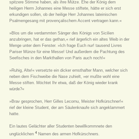
spitzere Stimme haben, als ihre Mütze. Ehe der König dem
heiligen Herrn Johannes eine Messe stiftete, hätte er sich erst
erkundigen sollen, ob der heilige Herr Johannes lateinischen
Psalmengesang mit provençalischem Accent vertragen kann.«
»Blos um die verdammten Sänger des Königs von Sicilien
anzubringen, hat er das gethan,« rief ärgerlich ein altes Weib in der
Menge unter dem Fenster. »Ich frage Euch nur! tausend Livres
Pariser Münze für eine Messe! Und außerdem die Pachtung des
Seefisches in den Markthallen von Paris auch noch!«
»Ruhig, Alte!« versetzte ein dicker ernsthafter Mann, welcher sich
neben dem Fischweibe die Nase zuhielt, »er mußte wohl eine
Messe stiften. Möchtet Ihr etwa, daß der König wieder krank
würde?«
»Brav gesprochen, Herr Gilles Lecornu, Meister Hofkürschner!«
rief der kleine Student, der am Säulenknaufe sich angeklammert
hatte.
Ein lautes Gelächter aller Studenten bewillkommnete den
4
unglücklichen
Namen des armen Hofkürschners.