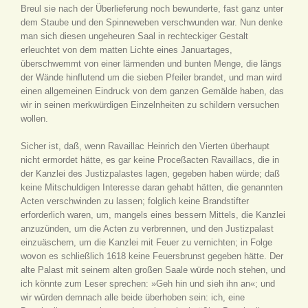
Breul sie nach der Überlieferung noch bewunderte, fast ganz unter
dem Staube und den Spinneweben verschwunden war. Nun denke
man sich diesen ungeheuren Saal in rechteckiger Gestalt
erleuchtet von dem matten Lichte eines Januartages,
überschwemmt von einer lärmenden und bunten Menge, die längs
der Wände hinflutend um die sieben Pfeiler brandet, und man wird
einen allgemeinen Eindruck von dem ganzen Gemälde haben, das
wir in seinen merkwürdigen Einzelnheiten zu schildern versuchen
wollen.
Sicher ist, daß, wenn Ravaillac Heinrich den Vierten überhaupt
nicht ermordet hätte, es gar keine Proceßacten Ravaillacs, die in
der Kanzlei des Justizpalastes lagen, gegeben haben würde; daß
keine Mitschuldigen Interesse daran gehabt hätten, die genannten
Acten verschwinden zu lassen; folglich keine Brandstifter
erforderlich waren, um, mangels eines bessern Mittels, die Kanzlei
anzuzünden, um die Acten zu verbrennen, und den Justizpalast
einzuäschern, um die Kanzlei mit Feuer zu vernichten; in Folge
wovon es schließlich 1618 keine Feuersbrunst gegeben hätte. Der
alte Palast mit seinem alten großen Saale würde noch stehen, und
ich könnte zum Leser sprechen: »Geh hin und sieh ihn an«; und
wir würden demnach alle beide überhoben sein: ich, eine