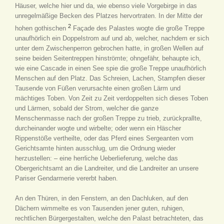
Häuser, welche hier und da, wie ebenso viele Vorgebirge in das
unregelmäßige Becken des Platzes hervortraten. In der Mitte der
2
hohen gothischen
Façade des Palastes wogte die große Treppe
unaufhörlich ein Doppelstrom auf und ab, welcher, nachdem er sich
unter dem Zwischenperron gebrochen hatte, in großen Wellen auf
seine beiden Seitentreppen hinströmte; ohngefähr, behaupte ich,
wie eine Cascade in einen See spie die große Treppe unaufhörlich
Menschen auf den Platz. Das Schreien, Lachen, Stampfen dieser
Tausende von Füßen verursachte einen großen Lärm und
mächtiges Toben. Von Zeit zu Zeit verdoppelten sich dieses Toben
und Lärmen, sobald der Strom, welcher die ganze
Menschenmasse nach der großen Treppe zu trieb, zurückprallte,
durcheinander wogte und wirbelte; oder wenn ein Häscher
Rippenstöße vertheilte, oder das Pferd eines Sergeanten vom
Gerichtsamte hinten ausschlug, um die Ordnung wieder
herzustellen: – eine herrliche Ueberlieferung, welche das
Obergerichtsamt an die Landreiter, und die Landreiter an unsere
Pariser Gendarmerie vererbt haben.
An den Thüren, in den Fenstern, an den Dachluken, auf den
Dächern wimmelte es von Tausenden jener guten, ruhigen,
rechtlichen Bürgergestalten, welche den Palast betrachteten, das