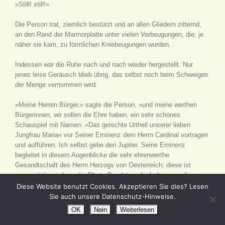
»Still! still!«
Die Person trat, ziemlich bestürzt und an allen Gliedern zitternd,
an den Rand der Marmorplatte unter vielen Verbeugungen, die, je
näher sie kam, zu förmlichen Kniebeugungen wurden.
Indessen war die Ruhe nach und nach wieder hergestellt. Nur
jenes leise Geräusch blieb übrig, das selbst noch beim Schweigen
der Menge vernommen wird.
»Meine Herren Bürger,« sagte die Person, »und meine werthen
Bürgerinnen, wir sollen die Ehre haben, ein sehr schönes
Schauspiel mit Namen: »Das gerechte Urtheil unserer lieben
Jungfrau Maria« vor Seiner Eminenz dem Herrn Cardinal vortragen
und aufführen. Ich selbst gebe den Jupiter. Seine Eminenz
begleitet in diesem Augenblicke die sehr ehrenwerthe
Gesandtschaft des Herrn Herzogs von Oesterreich; diese ist
gegenwärtig noch an der Pforte Baudets aufgehalten, um die
Begrüßungsrede des Herrn Universitätsrectors anzuhören. Sobald
Diese Website benutzt Cookies. Akzeptieren Sie dies? Lesen
der hochwürdigste Herr Cardinal angekommen sein wirb, wollen wir
Sie auch unsere Datenschutz-Hinweise.
anfangen.«
OK
Nein
Weiterlesen