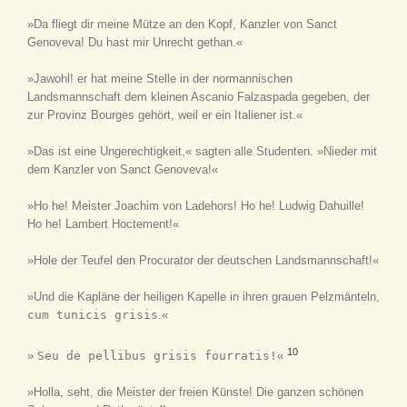
»Da fliegt dir meine Mütze an den Kopf, Kanzler von Sanct
Genoveva! Du hast mir Unrecht gethan.«
»Jawohl! er hat meine Stelle in der normannischen
Landsmannschaft dem kleinen Ascanio Falzaspada gegeben, der
zur Provinz Bourges gehört, weil er ein Italiener ist.«
»Das ist eine Ungerechtigkeit,« sagten alle Studenten. »Nieder mit
dem Kanzler von Sanct Genoveva!«
»Ho he! Meister Joachim von Ladehors! Ho he! Ludwig Dahuille!
Ho he! Lambert Hoctement!«
»Hole der Teufel den Procurator der deutschen Landsmannschaft!«
»Und die Kapläne der heiligen Kapelle in ihren grauen Pelzmänteln,
cum tunicis grisis
.«
10
»
Seu de pellibus grisis fourratis!
«
»Holla, seht, die Meister der freien Künste! Die ganzen schönen