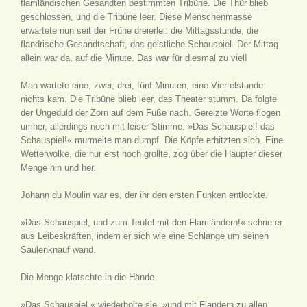
flamländischen Gesandten bestimmten Tribüne. Die Thür blieb
geschlossen, und die Tribüne leer. Diese Menschenmasse
erwartete nun seit der Frühe dreierlei: die Mittagsstunde, die
flandrische Gesandtschaft, das geistliche Schauspiel. Der Mittag
allein war da, auf die Minute. Das war für diesmal zu viel!
Man wartete eine, zwei, drei, fünf Minuten, eine Viertelstunde:
nichts kam. Die Tribüne blieb leer, das Theater stumm. Da folgte
der Ungeduld der Zorn auf dem Fuße nach. Gereizte Worte flogen
umher, allerdings noch mit leiser Stimme. »Das Schauspiel! das
Schauspiel!« murmelte man dumpf. Die Köpfe erhitzten sich. Eine
Wetterwolke, die nur erst noch grollte, zog über die Häupter dieser
Menge hin und her.
Johann du Moulin war es, der ihr den ersten Funken entlockte.
»Das Schauspiel, und zum Teufel mit den Flamländern!« schrie er
aus Leibeskräften, indem er sich wie eine Schlange um seinen
Säulenknauf wand.
Die Menge klatschte in die Hände.
»Das Schauspiel,« wiederholte sie, »und mit Flandern zu allen