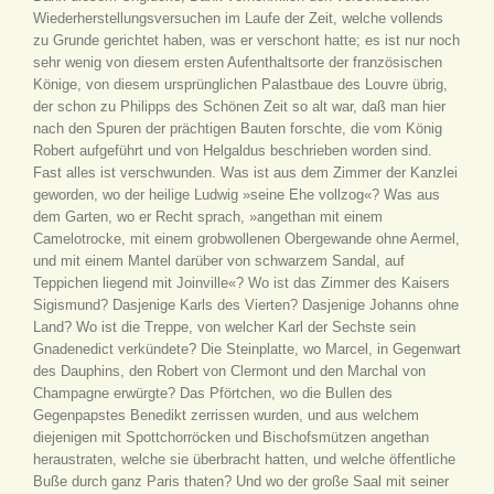
Wiederherstellungsversuchen im Laufe der Zeit, welche vollends
zu Grunde gerichtet haben, was er verschont hatte; es ist nur noch
sehr wenig von diesem ersten Aufenthaltsorte der französischen
Könige, von diesem ursprünglichen Palastbaue des Louvre übrig,
der schon zu Philipps des Schönen Zeit so alt war, daß man hier
nach den Spuren der prächtigen Bauten forschte, die vom König
Robert aufgeführt und von Helgaldus beschrieben worden sind.
Fast alles ist verschwunden. Was ist aus dem Zimmer der Kanzlei
geworden, wo der heilige Ludwig »seine Ehe vollzog«? Was aus
dem Garten, wo er Recht sprach, »angethan mit einem
Camelotrocke, mit einem grobwollenen Obergewande ohne Aermel,
und mit einem Mantel darüber von schwarzem Sandal, auf
Teppichen liegend mit Joinville«? Wo ist das Zimmer des Kaisers
Sigismund? Dasjenige Karls des Vierten? Dasjenige Johanns ohne
Land? Wo ist die Treppe, von welcher Karl der Sechste sein
Gnadenedict verkündete? Die Steinplatte, wo Marcel, in Gegenwart
des Dauphins, den Robert von Clermont und den Marchal von
Champagne erwürgte? Das Pförtchen, wo die Bullen des
Gegenpapstes Benedikt zerrissen wurden, und aus welchem
diejenigen mit Spottchorröcken und Bischofsmützen angethan
heraustraten, welche sie überbracht hatten, und welche öffentliche
Buße durch ganz Paris thaten? Und wo der große Saal mit seiner