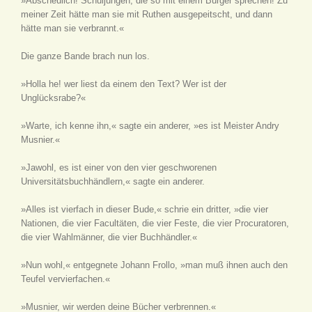
»Abscheulich! Schuljungen, die so mit einem Bürger sprechen! Zu
meiner Zeit hätte man sie mit Ruthen ausgepeitscht, und dann
hätte man sie verbrannt.«
Die ganze Bande brach nun los.
»Holla he! wer liest da einem den Text? Wer ist der
Unglücksrabe?«
»Warte, ich kenne ihn,« sagte ein anderer, »es ist Meister Andry
Musnier.«
»Jawohl, es ist einer von den vier geschworenen
Universitätsbuchhändlern,« sagte ein anderer.
»Alles ist vierfach in dieser Bude,« schrie ein dritter, »die vier
Nationen, die vier Facultäten, die vier Feste, die vier Procuratoren,
die vier Wahlmänner, die vier Buchhändler.«
»Nun wohl,« entgegnete Johann Frollo, »man muß ihnen auch den
Teufel vervierfachen.«
»Musnier, wir werden deine Bücher verbrennen.«