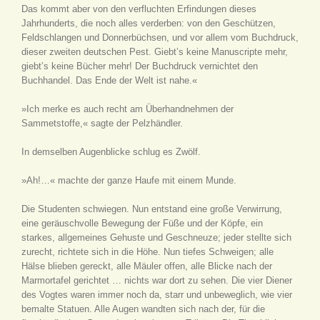
Das kommt aber von den verfluchten Erfindungen dieses
Jahrhunderts, die noch alles verderben: von den Geschützen,
Feldschlangen und Donnerbüchsen, und vor allem vom Buchdruck,
dieser zweiten deutschen Pest. Giebt’s keine Manuscripte mehr,
giebt’s keine Bücher mehr! Der Buchdruck vernichtet den
Buchhandel. Das Ende der Welt ist nahe.«
»Ich merke es auch recht am Überhandnehmen der
Sammetstoffe,« sagte der Pelzhändler.
In demselben Augenblicke schlug es Zwölf.
»Ah!…« machte der ganze Haufe mit einem Munde.
Die Studenten schwiegen. Nun entstand eine große Verwirrung,
eine geräuschvolle Bewegung der Füße und der Köpfe, ein
starkes, allgemeines Gehuste und Geschneuze; jeder stellte sich
zurecht, richtete sich in die Höhe. Nun tiefes Schweigen; alle
Hälse blieben gereckt, alle Mäuler offen, alle Blicke nach der
Marmortafel gerichtet … nichts war dort zu sehen. Die vier Diener
des Vogtes waren immer noch da, starr und unbeweglich, wie vier
bemalte Statuen. Alle Augen wandten sich nach der, für die