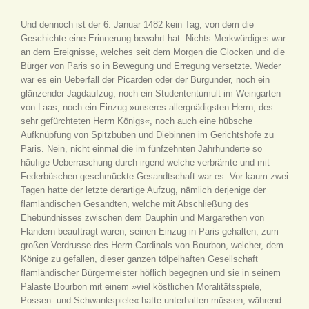
Und dennoch ist der 6. Januar 1482 kein Tag, von dem die
Geschichte eine Erinnerung bewahrt hat. Nichts Merkwürdiges war
an dem Ereignisse, welches seit dem Morgen die Glocken und die
Bürger von Paris so in Bewegung und Erregung versetzte. Weder
war es ein Ueberfall der Picarden oder der Burgunder, noch ein
glänzender Jagdaufzug, noch ein Studententumult im Weingarten
von Laas, noch ein Einzug »unseres allergnädigsten Herrn, des
sehr gefürchteten Herrn Königs«, noch auch eine hübsche
Aufknüpfung von Spitzbuben und Diebinnen im Gerichtshofe zu
Paris. Nein, nicht einmal die im fünfzehnten Jahrhunderte so
häufige Ueberraschung durch irgend welche verbrämte und mit
Federbüschen geschmückte Gesandtschaft war es. Vor kaum zwei
Tagen hatte der letzte derartige Aufzug, nämlich derjenige der
flamländischen Gesandten, welche mit Abschließung des
Ehebündnisses zwischen dem Dauphin und Margarethen von
Flandern beauftragt waren, seinen Einzug in Paris gehalten, zum
großen Verdrusse des Herrn Cardinals von Bourbon, welcher, dem
Könige zu gefallen, dieser ganzen tölpelhaften Gesellschaft
flamländischer Bürgermeister höflich begegnen und sie in seinem
Palaste Bourbon mit einem »viel köstlichen Moralitätsspiele,
Possen- und Schwankspiele« hatte unterhalten müssen, während