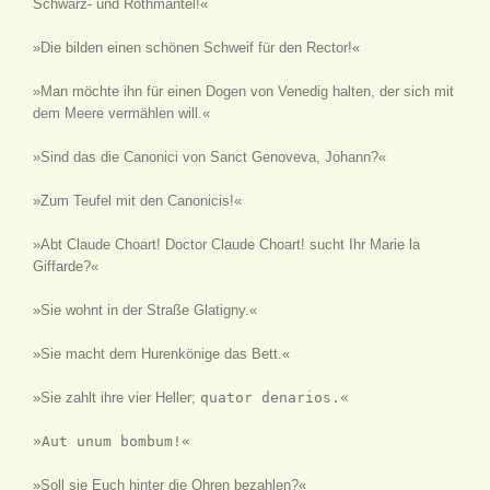
Schwarz- und Rothmäntel!«
»Die bilden einen schönen Schweif für den Rector!«
»Man möchte ihn für einen Dogen von Venedig halten, der sich mit
dem Meere vermählen will.«
»Sind das die Canonici von Sanct Genoveva, Johann?«
»Zum Teufel mit den Canonicis!«
»Abt Claude Choart! Doctor Claude Choart! sucht Ihr Marie la
Giffarde?«
»Sie wohnt in der Straße Glatigny.«
»Sie macht dem Hurenkönige das Bett.«
»Sie zahlt ihre vier Heller;
quator denarios.«
»Aut unum bombum!«
»Soll sie Euch hinter die Ohren bezahlen?«