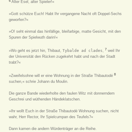
6
Alter Esel, alter Spieler!«
»Gott schütze Euch! Habt Ihr vergangene Nacht oft Doppel-Sechs
geworfen?«
»O! seht einmal das hinfällige, bleifarbige, matte Gesicht, mit den
Spuren der Spielwuth darin!«
7
»Wo geht es jetzt hin, Thibaut,
Tybalde ad clades
,
weil Ihr
der Universität den Rücken zugekehrt habt und nach der Stadt
trabt?«
8
»Zweifelsohne will er eine Wohnung in der Straße Thibautodé
suchen,« schrie Johann du Moulin.
Die ganze Bande wiederholte den faulen Witz mit donnerndem
Geschrei und wüthenden Händeklatschen.
»Ihr wollt Euch in der Straße Thibautodé Wohnung suchen, nicht
wahr, Herr Rector, Ihr Spielcumpan des Teufels?«
Dann kamen die andern Würdenträger an die Reihe.