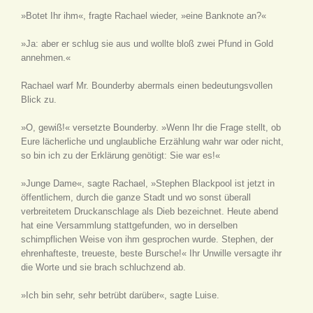
»Botet Ihr ihm«, fragte Rachael wieder, »eine Banknote an?«
»Ja: aber er schlug sie aus und wollte bloß zwei Pfund in Gold
annehmen.«
Rachael warf Mr. Bounderby abermals einen bedeutungsvollen
Blick zu.
»O, gewiß!« versetzte Bounderby. »Wenn Ihr die Frage stellt, ob
Eure lächerliche und unglaubliche Erzählung wahr war oder nicht,
so bin ich zu der Erklärung genötigt: Sie war es!«
»Junge Dame«, sagte Rachael, »Stephen Blackpool ist jetzt in
öffentlichem, durch die ganze Stadt und wo sonst überall
verbreitetem Druckanschlage als Dieb bezeichnet. Heute abend
hat eine Versammlung stattgefunden, wo in derselben
schimpflichen Weise von ihm gesprochen wurde. Stephen, der
ehrenhafteste, treueste, beste Bursche!« Ihr Unwille versagte ihr
die Worte und sie brach schluchzend ab.
»Ich bin sehr, sehr betrübt darüber«, sagte Luise.