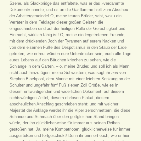
Szene, als Slackbridge das entfaltete, was er das »verdammte
Dokument« nannte, und es an die Gasflamme hielt zum Abscheu
der Arbeitergemeinde! O, meine teuren Brüder, seht, wozu ein
Verräter in dem Feldlager dieser großen Geister, die
eingeschrieben sind auf der heiligen Rolle der Gerechtigkeit und
Eintracht, wirklich fähig ist! O, meine niedergetretenen Freunde,
mit dem drückenden Joch der Tyrannen auf eurem Nacken und
von dem eisernen Fuße des Despotismus in den Staub der Erde
getreten, wie erfreut würden eure Unterdrücker sein, euch alle Tage
eures Lebens auf den Bäuchen kriechen zu sehen, wie die
Schlange in dem Garten, – o, meine Brüder, und soll ich als Mann
nicht auch hinzufügen: meine Schwestern, was sagt ihr
nun
von
Stephen Blackpool, dem Manne mit einer leichten Senkung an der
Schulter und ungefähr fünf Fuß sieben Zoll Größe, wie es in
diesem entwürdigenden und widerlichen Dokument, auf diesem
nichtswürdigen Zettel, diesem ehrlosen Plakat, diesem
abscheulichen Anschlag geschrieben steht: und mit welcher
Majestät der Anklage werdet ihr die Viper zerschmettern, die diese
Schande und Schmach über den gottgleichen Stand bringen
würde, der ihn glücklicherweise für immer aus seinen Reihen
gestoßen hat! Ja, meine Kompatrioten, glücklicherweise für immer
ausgestoßen und fortgeschickt! Denn ihr erinnert euch, wie er hier