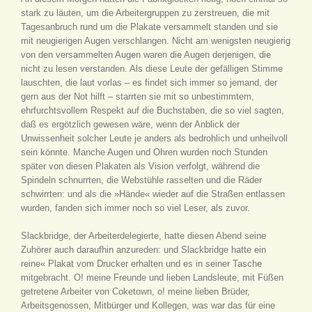
stark zu läuten, um die Arbeitergruppen zu zerstreuen, die mit
Tagesanbruch rund um die Plakate versammelt standen und sie
mit neugierigen Augen verschlangen. Nicht am wenigsten neugierig
von den versammelten Augen waren die Augen derjenigen, die
nicht zu lesen verstanden. Als diese Leute der gefälligen Stimme
lauschten, die laut vorlas – es findet sich immer so jemand, der
gern aus der Not hilft – starrten sie mit so unbestimmtem,
ehrfurchtsvollem Respekt auf die Buchstaben, die so viel sagten,
daß es ergötzlich gewesen wäre, wenn der Anblick der
Unwissenheit solcher Leute je anders als bedrohlich und unheilvoll
sein könnte. Manche Augen und Ohren wurden noch Stunden
später von diesen Plakaten als Vision verfolgt, während die
Spindeln schnurrten, die Webstühle rasselten und die Räder
schwirrten: und als die »Hände« wieder auf die Straßen entlassen
wurden, fanden sich immer noch so viel Leser, als zuvor.
Slackbridge, der Arbeiterdelegierte, hatte diesen Abend seine
Zuhörer auch daraufhin anzureden: und Slackbridge hatte ein
reine« Plakat vom Drucker erhalten und es in seiner Tasche
mitgebracht. O! meine Freunde und lieben Landsleute, mit Füßen
getretene Arbeiter von Coketown, o! meine lieben Brüder,
Arbeitsgenossen, Mitbürger und Kollegen, was war das für eine