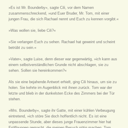
»Es ist Mr. Bounderby«, sagte Cili, vor dem Namen
zusammenschreckend, »und Euer Bruder, Mr. Tom, mit einer
jungen Frau, die sich Rachael nennt und Euch zu kennen vorgibt.«
»Was wollen sie, liebe Cili?«
»Sie verlangen Euch zu sehen. Rachael hat geweint und scheint
betrübt zu sein.«
»Vater«, sagte Luise, denn dieser war gegenwärtig, »ich kann aus
einem selbstverständlichen Grunde nicht abschlagen, sie zu
sehen. Sollen sie hereinkommen?«
Als sie eine bejahende Antwort erhielt, ging Cili hinaus, um sie zu
holen. Sie kehrte im Augenblick mit ihnen zurück. Tom war der
letzte und blieb in der dunkelsten Ecke des Zimmers bei der Tür
stehen.
»Mrs. Bounderby«, sagte ihr Gatte, mit einer kühlen Verbeugung
eintretend, »ich störe Sie doch hoffentlich nicht. Es ist eine
unpassende Stunde, aber dieses junge Frauenzimmer hier hat
Eröffnungen gemacht, die meinen Besuch nötig machen. Tom