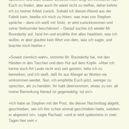
Euch zu finden, aber auch Ihr wäret nicht zu treffen, daher kehrte
ich zu meiner Arbeit zurück. Sobald ich diesen Abend aus der
Fabrik kam, beeilte ich mich zu hören, was man von Stephen
spräche – denn ich weiß mit Stolz, er wird zurückkommen und
seine Verleumder beschämen! – Darauf suchte ich wieder Mr.
Bounderby auf, fand ihn und erzählte ihm alles haarklein, was ich
wußte; er aber glaubte kein Wort von dem, was ich sagte, und
brachte mich hierher.«
»Soweit ziemlich wahr«, stimmte Mr. Bounderby bei, mit den
Händen m den Taschen und dem Hut auf dem Kopfe. »Aber ich
kenne euch Art Leute nicht erst seit gestern, bitte ich zu
bemerken, und ich weiß, daß ihr aus Mangel an Worten nie
umkommen werdet. Nun, ich empfehle Euch jetzt, weniger zu
sprechen, als zu handeln. Ihr habt übernommen, etwas zu tun: all
meine Bemerkung hierauf ist gegenwärtig: tut es!«
»Ich habe an Stephen mit der Post, die diesen Nachmittag abgeht,
geschrieben, wie ich ihm schon einmal geschrieben hatte, seitdem
er abgereist ist«, sagte Rachael, »und er wird spätestens in zwei
Tagen hier sein.«