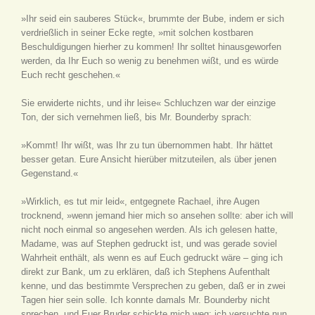
»Ihr seid ein sauberes Stück«, brummte der Bube, indem er sich
verdrießlich in seiner Ecke regte, »mit solchen kostbaren
Beschuldigungen hierher zu kommen! Ihr solltet hinausgeworfen
werden, da Ihr Euch so wenig zu benehmen wißt, und es würde
Euch recht geschehen.«
Sie erwiderte nichts, und ihr leise« Schluchzen war der einzige
Ton, der sich vernehmen ließ, bis Mr. Bounderby sprach:
»Kommt! Ihr wißt, was Ihr zu tun übernommen habt. Ihr hättet
besser getan. Eure Ansicht hierüber mitzuteilen, als über jenen
Gegenstand.«
»Wirklich, es tut mir leid«, entgegnete Rachael, ihre Augen
trocknend, »wenn jemand hier mich so ansehen sollte: aber ich will
nicht noch einmal so angesehen werden. Als ich gelesen hatte,
Madame, was auf Stephen gedruckt ist, und was gerade soviel
Wahrheit enthält, als wenn es auf Euch gedruckt wäre – ging ich
direkt zur Bank, um zu erklären, daß ich Stephens Aufenthalt
kenne, und das bestimmte Versprechen zu geben, daß er in zwei
Tagen hier sein solle. Ich konnte damals Mr. Bounderby nicht
sprechen, und Euer Bruder schickte mich weg; ich versuchte nun