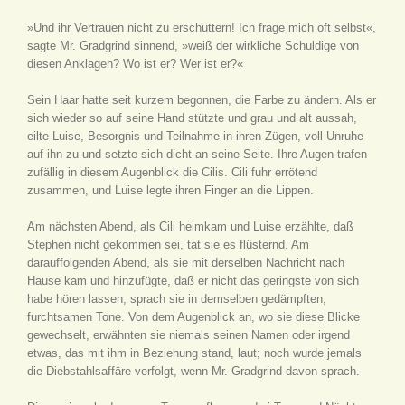
»Und ihr Vertrauen nicht zu erschüttern! Ich frage mich oft selbst«,
sagte Mr. Gradgrind sinnend, »weiß der wirkliche Schuldige von
diesen Anklagen? Wo ist er? Wer ist er?«
Sein Haar hatte seit kurzem begonnen, die Farbe zu ändern. Als er
sich wieder so auf seine Hand stützte und grau und alt aussah,
eilte Luise, Besorgnis und Teilnahme in ihren Zügen, voll Unruhe
auf ihn zu und setzte sich dicht an seine Seite. Ihre Augen trafen
zufällig in diesem Augenblick die Cilis. Cili fuhr errötend
zusammen, und Luise legte ihren Finger an die Lippen.
Am nächsten Abend, als Cili heimkam und Luise erzählte, daß
Stephen nicht gekommen sei, tat sie es flüsternd. Am
darauffolgenden Abend, als sie mit derselben Nachricht nach
Hause kam und hinzufügte, daß er nicht das geringste von sich
habe hören lassen, sprach sie in demselben gedämpften,
furchtsamen Tone. Von dem Augenblick an, wo sie diese Blicke
gewechselt, erwähnten sie niemals seinen Namen oder irgend
etwas, das mit ihm in Beziehung stand, laut; noch wurde jemals
die Diebstahlsaffäre verfolgt, wenn Mr. Gradgrind davon sprach.