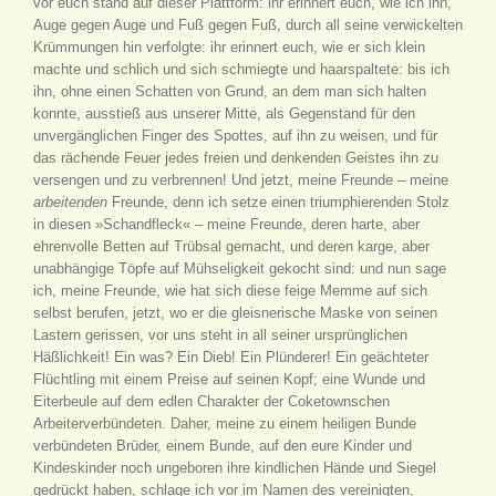
vor euch stand auf dieser Plattform: ihr erinnert euch, wie ich ihn,
Auge gegen Auge und Fuß gegen Fuß, durch all seine verwickelten
Krümmungen hin verfolgte: ihr erinnert euch, wie er sich klein
machte und schlich und sich schmiegte und haarspaltete: bis ich
ihn, ohne einen Schatten von Grund, an dem man sich halten
konnte, ausstieß aus unserer Mitte, als Gegenstand für den
unvergänglichen Finger des Spottes, auf ihn zu weisen, und für
das rächende Feuer jedes freien und denkenden Geistes ihn zu
versengen und zu verbrennen! Und jetzt, meine Freunde – meine
arbeitenden
Freunde, denn ich setze einen triumphierenden Stolz
in diesen »Schandfleck« – meine Freunde, deren harte, aber
ehrenvolle Betten auf Trübsal gemacht, und deren karge, aber
unabhängige Töpfe auf Mühseligkeit gekocht sind: und nun sage
ich, meine Freunde, wie hat sich diese feige Memme auf sich
selbst berufen, jetzt, wo er die gleisnerische Maske von seinen
Lastern gerissen, vor uns steht in all seiner ursprünglichen
Häßlichkeit! Ein was? Ein Dieb! Ein Plünderer! Ein geächteter
Flüchtling mit einem Preise auf seinen Kopf; eine Wunde und
Eiterbeule auf dem edlen Charakter der Coketownschen
Arbeiterverbündeten. Daher, meine zu einem heiligen Bunde
verbündeten Brüder, einem Bunde, auf den eure Kinder und
Kindeskinder noch ungeboren ihre kindlichen Hände und Siegel
gedrückt haben, schlage ich vor im Namen des vereinigten,