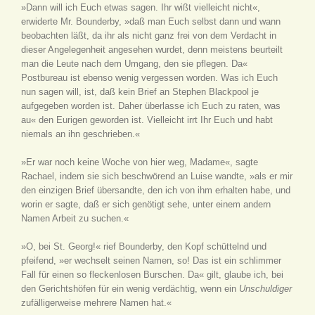
»Dann will ich Euch etwas sagen. Ihr wißt vielleicht nicht«,
erwiderte Mr. Bounderby, »daß man Euch selbst dann und wann
beobachten läßt, da ihr als nicht ganz frei von dem Verdacht in
dieser Angelegenheit angesehen wurdet, denn meistens beurteilt
man die Leute nach dem Umgang, den sie pflegen. Da«
Postbureau ist ebenso wenig vergessen worden. Was ich Euch
nun sagen will, ist, daß kein Brief an Stephen Blackpool je
aufgegeben worden ist. Daher überlasse ich Euch zu raten, was
au« den Eurigen geworden ist. Vielleicht irrt Ihr Euch und habt
niemals an ihn geschrieben.«
»Er war noch keine Woche von hier weg, Madame«, sagte
Rachael, indem sie sich beschwörend an Luise wandte, »als er mir
den einzigen Brief übersandte, den ich von ihm erhalten habe, und
worin er sagte, daß er sich genötigt sehe, unter einem andern
Namen Arbeit zu suchen.«
»O, bei St. Georg!« rief Bounderby, den Kopf schüttelnd und
pfeifend, »er wechselt seinen Namen, so! Das ist ein schlimmer
Fall für einen so fleckenlosen Burschen. Da« gilt, glaube ich, bei
den Gerichtshöfen für ein wenig verdächtig, wenn ein
Unschuldiger
zufälligerweise mehrere Namen hat.«