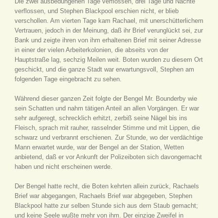
Die zwei ausbedungenen Tage verflossen, drei Tage und Nächte
verflossen, und Stephen Blackpool erschien nicht, er blieb
verschollen. Am vierten Tage kam Rachael, mit unerschütterlichem
Vertrauen, jedoch in der Meinung, daß ihr Brief verunglückt sei, zur
Bank und zeigte ihren von ihm erhaltenen Brief mit seiner Adresse
in einer der vielen Arbeiterkolonien, die abseits von der
Hauptstraße lag, sechzig Meilen weit. Boten wurden zu diesem Ort
geschickt, und die ganze Stadt war erwartungsvoll, Stephen am
folgenden Tage eingebracht zu sehen.
Während dieser ganzen Zeit folgte der Bengel Mr. Bounderby wie
sein Schatten und nahm tätigen Anteil an allen Vorgängen. Er war
sehr aufgeregt, schrecklich erhitzt, zerbiß seine Nägel bis ins
Fleisch, sprach mit rauher, rasselnder Stimme und mit Lippen, die
schwarz und verbrannt erschienen. Zur Stunde, wo der verdächtige
Mann erwartet wurde, war der Bengel an der Station, Wetten
anbietend, daß er vor Ankunft der Polizeiboten sich davongemacht
haben und nicht erscheinen werde.
Der Bengel hatte recht, die Boten kehrten allein zurück, Rachaels
Brief war abgegangen, Rachaels Brief war abgegeben, Stephen
Blackpool hatte zur selben Stunde sich aus dem Staub gemacht;
und keine Seele wußte mehr von ihm. Der einzige Zweifel in