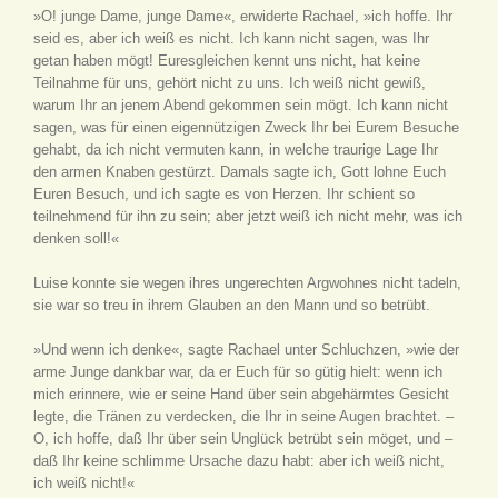
»O! junge Dame, junge Dame«, erwiderte Rachael, »ich hoffe. Ihr
seid es, aber ich weiß es nicht. Ich kann nicht sagen, was Ihr
getan haben mögt! Euresgleichen kennt uns nicht, hat keine
Teilnahme für uns, gehört nicht zu uns. Ich weiß nicht gewiß,
warum Ihr an jenem Abend gekommen sein mögt. Ich kann nicht
sagen, was für einen eigennützigen Zweck Ihr bei Eurem Besuche
gehabt, da ich nicht vermuten kann, in welche traurige Lage Ihr
den armen Knaben gestürzt. Damals sagte ich, Gott lohne Euch
Euren Besuch, und ich sagte es von Herzen. Ihr schient so
teilnehmend für ihn zu sein; aber jetzt weiß ich nicht mehr, was ich
denken soll!«
Luise konnte sie wegen ihres ungerechten Argwohnes nicht tadeln,
sie war so treu in ihrem Glauben an den Mann und so betrübt.
»Und wenn ich denke«, sagte Rachael unter Schluchzen, »wie der
arme Junge dankbar war, da er Euch für so gütig hielt: wenn ich
mich erinnere, wie er seine Hand über sein abgehärmtes Gesicht
legte, die Tränen zu verdecken, die Ihr in seine Augen brachtet. –
O, ich hoffe, daß Ihr über sein Unglück betrübt sein möget, und –
daß Ihr keine schlimme Ursache dazu habt: aber ich weiß nicht,
ich weiß nicht!«