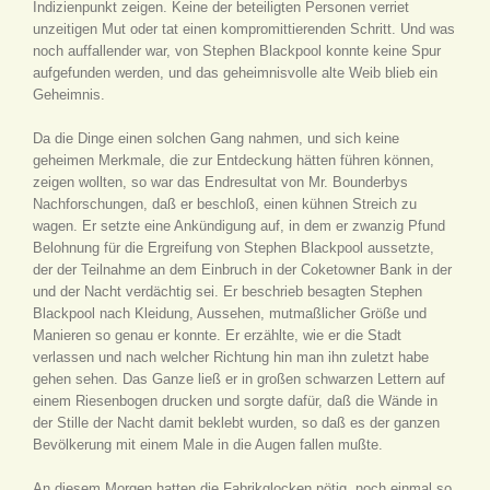
Indizienpunkt zeigen. Keine der beteiligten Personen verriet
unzeitigen Mut oder tat einen kompromittierenden Schritt. Und was
noch auffallender war, von Stephen Blackpool konnte keine Spur
aufgefunden werden, und das geheimnisvolle alte Weib blieb ein
Geheimnis.
Da die Dinge einen solchen Gang nahmen, und sich keine
geheimen Merkmale, die zur Entdeckung hätten führen können,
zeigen wollten, so war das Endresultat von Mr. Bounderbys
Nachforschungen, daß er beschloß, einen kühnen Streich zu
wagen. Er setzte eine Ankündigung auf, in dem er zwanzig Pfund
Belohnung für die Ergreifung von Stephen Blackpool aussetzte,
der der Teilnahme an dem Einbruch in der Coketowner Bank in der
und der Nacht verdächtig sei. Er beschrieb besagten Stephen
Blackpool nach Kleidung, Aussehen, mutmaßlicher Größe und
Manieren so genau er konnte. Er erzählte, wie er die Stadt
verlassen und nach welcher Richtung hin man ihn zuletzt habe
gehen sehen. Das Ganze ließ er in großen schwarzen Lettern auf
einem Riesenbogen drucken und sorgte dafür, daß die Wände in
der Stille der Nacht damit beklebt wurden, so daß es der ganzen
Bevölkerung mit einem Male in die Augen fallen mußte.
An diesem Morgen hatten die Fabrikglocken nötig, noch einmal so