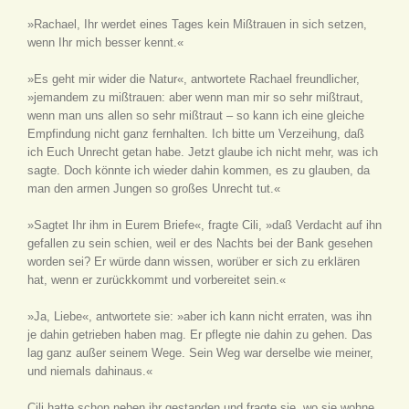
»Rachael, Ihr werdet eines Tages kein Mißtrauen in sich setzen,
wenn Ihr mich besser kennt.«
»Es geht mir wider die Natur«, antwortete Rachael freundlicher,
»jemandem zu mißtrauen: aber wenn man mir so sehr mißtraut,
wenn man uns allen so sehr mißtraut – so kann ich eine gleiche
Empfindung nicht ganz fernhalten. Ich bitte um Verzeihung, daß
ich Euch Unrecht getan habe. Jetzt glaube ich nicht mehr, was ich
sagte. Doch könnte ich wieder dahin kommen, es zu glauben, da
man den armen Jungen so großes Unrecht tut.«
»Sagtet Ihr ihm in Eurem Briefe«, fragte Cili, »daß Verdacht auf ihn
gefallen zu sein schien, weil er des Nachts bei der Bank gesehen
worden sei? Er würde dann wissen, worüber er sich zu erklären
hat, wenn er zurückkommt und vorbereitet sein.«
»Ja, Liebe«, antwortete sie: »aber ich kann nicht erraten, was ihn
je dahin getrieben haben mag. Er pflegte nie dahin zu gehen. Das
lag ganz außer seinem Wege. Sein Weg war derselbe wie meiner,
und niemals dahinaus.«
Cili hatte schon neben ihr gestanden und fragte sie, wo sie wohne,