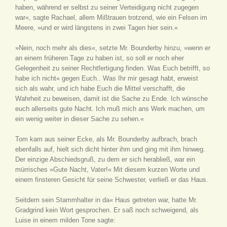
haben, während er selbst zu seiner Verteidigung nicht zugegen
war«, sagte Rachael, allem Mißtrauen trotzend, wie ein Felsen im
Meere, »und er wird längstens in zwei Tagen hier sein.«
»Nein, noch mehr als dies«, setzte Mr. Bounderby hinzu, »wenn er
an einem früheren Tage zu haben ist, so soll er noch eher
Gelegenheit zu seiner Rechtfertigung finden. Was Euch betrifft, so
habe ich nicht« gegen Euch.. Was Ihr mir gesagt habt, erweist
sich als wahr, und ich habe Euch die Mittel verschafft, die
Wahrheit zu beweisen, damit ist die Sache zu Ende. Ich wünsche
euch allerseits gute Nacht. Ich muß mich ans Werk machen, um
ein wenig weiter in dieser Sache zu sehen.«
Tom kam aus seiner Ecke, als Mr. Bounderby aufbrach, brach
ebenfalls auf, hielt sich dicht hinter ihm und ging mit ihm hinweg.
Der einzige Abschiedsgruß, zu dem er sich herabließ, war ein
mürrisches »Gute Nacht, Vater!« Mit diesem kurzen Worte und
einem finsteren Gesicht für seine Schwester, verließ er das Haus.
Seitdem sein Stammhalter in da« Haus getreten war, hatte Mr.
Gradgrind kein Wort gesprochen. Er saß noch schweigend, als
Luise in einem milden Tone sagte: