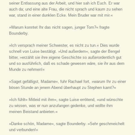
seiner Entlassung aus der Arbeit, und hier sah ich Euch. Er war
auch da; und eine alte Frau, die nicht sprach und kaum zu sehen
war, stand in einer dunklen Ecke. Mein Bruder war mit mir.«
»Warum konntet Ihr das nicht sagen, junger Tom?« fragte
Bounderby.
»Ich versprach meiner Schwester, es nicht zu tun.« Dies wurde
schnell von Luise bestätigt. »Und außerdem«, sagte der Bengel
bitter, »erzählt sie ihre eigene Geschichte so außerordentlich gut
und so ausführlich, daß es schade gewesen wäre, sie ihr aus dem
Munde zu nehmen!«
»Saget gefälligst, Madame«, fuhr Rachael fort, »warum Ihr zu einer
bösen Stunde an jenem Abend überhaupt zu Stephen kamt?«
»Ich fühlt« Mitleid mit ihm«, sagte Luise errötend, »und wünschte
zu wissen, was er nun anzufangen gedenke, und wollte ihm
meinen Beistand anbieten.«
»Danke schön, Madame«, sagte Bounderby. »Sehr geschmeichelt
und verbunden!«