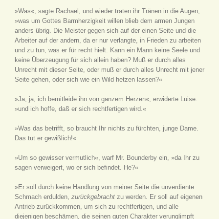
»Was«, sagte Rachael, und wieder traten ihr Tränen in die Augen,
»was um Gottes Barmherzigkeit willen blieb dem armen Jungen
anders übrig. Die Meister gegen sich auf der einen Seite und die
Arbeiter auf der andern, da er nur verlangte, in Frieden zu arbeiten
und zu tun, was er für recht hielt. Kann ein Mann keine Seele und
keine Überzeugung für sich allein haben? Muß er durch alles
Unrecht mit dieser Seite, oder muß er durch alles Unrecht mit jener
Seite gehen, oder sich wie ein Wild hetzen lassen?«
»Ja, ja, ich bemitleide ihn von ganzem Herzen«, erwiderte Luise:
»und ich hoffe, daß er sich rechtfertigen wird.«
»Was das betrifft, so braucht Ihr nichts zu fürchten, junge Dame.
Das tut er gewißlich!«
»Um so gewisser vermutlich«, warf Mr. Bounderby ein, »da Ihr zu
sagen verweigert, wo er sich befindet. He?«
»Er soll durch keine Handlung von meiner Seite die unverdiente
Schmach erdulden,
zurückgebracht
zu werden. Er soll auf eigenen
Antrieb zurückkommen, um sich zu rechtfertigen, und alle
diejenigen beschämen, die seinen guten Charakter verunglimpft