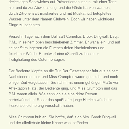
dreieckigen Sandwiches auf Präsentierschüsseln, mit einer Torte
hier und da zur Abwechslung; und die Gäste tranken warmes,
durch Zitronensaft maskiertes und mit Muskatnuß betüpfeltes
Wasser unter dem Namen Glühwein. Doch wir haben wichtigere
Dinge zu berichten.
Vierzehn Tage nach dem Ball saß Cornelius Brook Dingwall, Esq.,
P.M., in seinem oben beschriebenen Zimmer. Er war allein, und auf
seiner Stirn lagerten die Furchen tiefen Nachdenkens und
feierlicher Würde. Er entwarf eine »Schrift zu besserer
Heilighaltung des Ostermontags«.
Der Bediente klopfte an die Tür. Der Gesetzgeber fuhr aus seinem
Nachsinnen empor, und Miss Crumpton wurde gemeldet und nach
einiger Zeit vorgelassen. Sie nahm mit einem gehörigen Maße von
Affektation Platz, der Bediente ging, und Miss Crumpton und das
P.M. waren allein. Wie sehnlich sie eine dritte Person
herbeiwünschte! Sogar das spaßhafte junge Herrlein würde ihr
Herzenserleichterung verschafft haben.
Miss Crumpton hub an. Sie hoffte, daß sich Mrs. Brook Dingwall
und der allerliebste kleine Knabe wohl befänden.