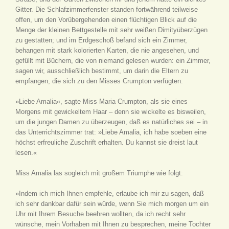
Gitter. Die Schlafzimmerfenster standen fortwährend teilweise
offen, um den Vorübergehenden einen flüchtigen Blick auf die
Menge der kleinen Bettgestelle mit sehr weißen Dimityüberzügen
zu gestatten; und im Erdgeschoß befand sich ein Zimmer,
behangen mit stark kolorierten Karten, die nie angesehen, und
gefüllt mit Büchern, die von niemand gelesen wurden: ein Zimmer,
sagen wir, ausschließlich bestimmt, um darin die Eltern zu
empfangen, die sich zu den Misses Crumpton verfügten.
»Liebe Amalia«, sagte Miss Maria Crumpton, als sie eines
Morgens mit gewickeltem Haar – denn sie wickelte es bisweilen,
um die jungen Damen zu überzeugen, daß es natürliches sei – in
das Unterrichtszimmer trat: »Liebe Amalia, ich habe soeben eine
höchst erfreuliche Zuschrift erhalten. Du kannst sie dreist laut
lesen.«
Miss Amalia las sogleich mit großem Triumphe wie folgt:
»Indem ich mich Ihnen empfehle, erlaube ich mir zu sagen, daß
ich sehr dankbar dafür sein würde, wenn Sie mich morgen um ein
Uhr mit Ihrem Besuche beehren wollten, da ich recht sehr
wünsche, mein Vorhaben mit Ihnen zu besprechen, meine Tochter