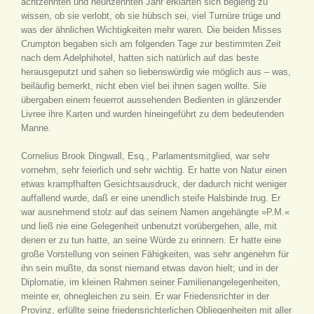
achtzehnten und neunzehnten Jahr erklärten sich begierig zu
wissen, ob sie verlobt, ob sie hübsch sei, viel Turnüre trüge und
was der ähnlichen Wichtigkeiten mehr waren. Die beiden Misses
Crumpton begaben sich am folgenden Tage zur bestimmten Zeit
nach dem Adelphihotel, hatten sich natürlich auf das beste
herausgeputzt und sahen so liebenswürdig wie möglich aus – was,
beiläufig bemerkt, nicht eben viel bei ihnen sagen wollte. Sie
übergaben einem feuerrot aussehenden Bedienten in glänzender
Livree ihre Karten und wurden hineingeführt zu dem bedeutenden
Manne.
Cornelius Brook Dingwall, Esq., Parlamentsmitglied, war sehr
vornehm, sehr feierlich und sehr wichtig. Er hatte von Natur einen
etwas krampfhaften Gesichtsausdruck, der dadurch nicht weniger
auffallend wurde, daß er eine unendlich steife Halsbinde trug. Er
war ausnehmend stolz auf das seinem Namen angehängte »P.M.«
und ließ nie eine Gelegenheit unbenutzt vorübergehen, alle, mit
denen er zu tun hatte, an seine Würde zu erinnern. Er hatte eine
große Vorstellung von seinen Fähigkeiten, was sehr angenehm für
ihn sein mußte, da sonst niemand etwas davon hielt; und in der
Diplomatie, im kleinen Rahmen seiner Familienangelegenheiten,
meinte er, ohnegleichen zu sein. Er war Friedensrichter in der
Provinz, erfüllte seine friedensrichterlichen Obliegenheiten mit aller