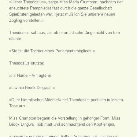
»Lieber Theodosius«, sagte Miss Maria Crumpton, nachdem der
erleuchtete Pamphletist fast durch die ganze Gesellschaft
Spießruten gelaufen war, »jetzt muß ich Sie unserem neuen
Zögling vorstellen.«
Theodosius sah aus, als ob er an irdische Dinge nicht von fern
dächte.
»Sie ist die Tochter eines Parlamentsmitglieds.«
Theodosius stutzte;
»Ihr Name –?« fragte er.
»Lavinia Brook Dingwall.«
»O ihr himmlischen Mächte!« rief Theodosius poetisch in leisem
Tone aus.
Miss Crumpton begann die Vorstellung in gehöriger Form. Miss
Brook Dingwall hob matt und schmachtend den Kopf empor.
»Edward!« rief sie mit einem halben Aufschrei aus, als sie die