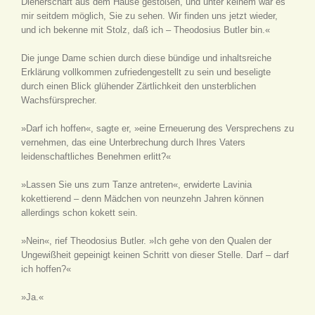
Dienerschaft aus dem Hause gestoßen, und unter keinem war es
mir seitdem möglich, Sie zu sehen. Wir finden uns jetzt wieder,
und ich bekenne mit Stolz, daß ich – Theodosius Butler bin.«
Die junge Dame schien durch diese bündige und inhaltsreiche
Erklärung vollkommen zufriedengestellt zu sein und beseligte
durch einen Blick glühender Zärtlichkeit den unsterblichen
Wachsfürsprecher.
»Darf ich hoffen«, sagte er, »eine Erneuerung des Versprechens zu
vernehmen, das eine Unterbrechung durch Ihres Vaters
leidenschaftliches Benehmen erlitt?«
»Lassen Sie uns zum Tanze antreten«, erwiderte Lavinia
kokettierend – denn Mädchen von neunzehn Jahren können
allerdings schon kokett sein.
»Nein«, rief Theodosius Butler. »Ich gehe von den Qualen der
Ungewißheit gepeinigt keinen Schritt von dieser Stelle. Darf – darf
ich hoffen?«
»Ja.«