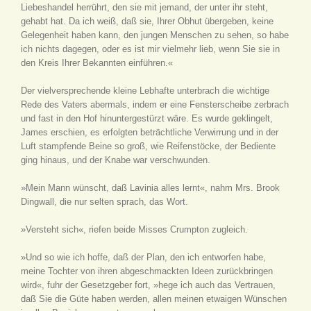
Liebeshandel herrührt, den sie mit jemand, der unter ihr steht,
gehabt hat. Da ich weiß, daß sie, Ihrer Obhut übergeben, keine
Gelegenheit haben kann, den jungen Menschen zu sehen, so habe
ich nichts dagegen, oder es ist mir vielmehr lieb, wenn Sie sie in
den Kreis Ihrer Bekannten einführen.«
Der vielversprechende kleine Lebhafte unterbrach die wichtige
Rede des Vaters abermals, indem er eine Fensterscheibe zerbrach
und fast in den Hof hinuntergestürzt wäre. Es wurde geklingelt,
James erschien, es erfolgten beträchtliche Verwirrung und in der
Luft stampfende Beine so groß, wie Reifenstöcke, der Bediente
ging hinaus, und der Knabe war verschwunden.
»Mein Mann wünscht, daß Lavinia alles lernt«, nahm Mrs. Brook
Dingwall, die nur selten sprach, das Wort.
»Versteht sich«, riefen beide Misses Crumpton zugleich.
»Und so wie ich hoffe, daß der Plan, den ich entworfen habe,
meine Tochter von ihren abgeschmackten Ideen zurückbringen
wird«, fuhr der Gesetzgeber fort, »hege ich auch das Vertrauen,
daß Sie die Güte haben werden, allen meinen etwaigen Wünschen