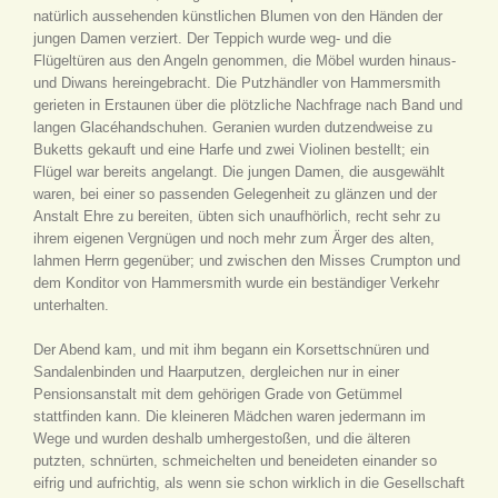
natürlich aussehenden künstlichen Blumen von den Händen der
jungen Damen verziert. Der Teppich wurde weg- und die
Flügeltüren aus den Angeln genommen, die Möbel wurden hinaus-
und Diwans hereingebracht. Die Putzhändler von Hammersmith
gerieten in Erstaunen über die plötzliche Nachfrage nach Band und
langen Glacéhandschuhen. Geranien wurden dutzendweise zu
Buketts gekauft und eine Harfe und zwei Violinen bestellt; ein
Flügel war bereits angelangt. Die jungen Damen, die ausgewählt
waren, bei einer so passenden Gelegenheit zu glänzen und der
Anstalt Ehre zu bereiten, übten sich unaufhörlich, recht sehr zu
ihrem eigenen Vergnügen und noch mehr zum Ärger des alten,
lahmen Herrn gegenüber; und zwischen den Misses Crumpton und
dem Konditor von Hammersmith wurde ein beständiger Verkehr
unterhalten.
Der Abend kam, und mit ihm begann ein Korsettschnüren und
Sandalenbinden und Haarputzen, dergleichen nur in einer
Pensionsanstalt mit dem gehörigen Grade von Getümmel
stattfinden kann. Die kleineren Mädchen waren jedermann im
Wege und wurden deshalb umhergestoßen, und die älteren
putzten, schnürten, schmeichelten und beneideten einander so
eifrig und aufrichtig, als wenn sie schon wirklich in die Gesellschaft