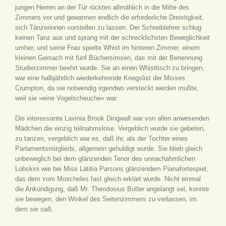
jungen Herren an der Tür rückten allmählich in die Mitte des
Zimmers vor und gewannen endlich die erforderliche Dreistigkeit,
sich Tänzerinnen vorstellen zu lassen. Der Schreiblehrer schlug
keinen Tanz aus und sprang mit der schrecklichsten Beweglichkeit
umher, und seine Frau spielte Whist im hinteren Zimmer, einem
kleinen Gemach mit fünf Büchersimsen, das mit der Benennung
Studierzimmer beehrt wurde. Sie an einen Whisttisch zu bringen,
war eine halbjährlich wiederkehrende Kriegslist der Misses
Crumpton, da sie notwendig irgendwo versteckt werden mußte,
weil sie »eine Vogelscheuche« war.
Die interessante Lavinia Brook Dingwall war von allen anwesenden
Mädchen die einzig teilnahmslose. Vergeblich wurde sie gebeten,
zu tanzen, vergeblich war es, daß ihr, als der Tochter eines
Parlamentsmitglieds, allgemein gehuldigt wurde. Sie blieb gleich
unbeweglich bei dem glänzenden Tenor des unnachahmlichen
Lobskini wie bei Miss Lätitia Parsons glänzendem Pianafortespiel,
das dem vom Moscheles fast gleich erklärt wurde. Nicht einmal
die Ankündigung, daß Mr. Theodosius Butler angelangt sei, konnte
sie bewegen, den Winkel des Seitenzimmers zu verlassen, im
dem sie saß.