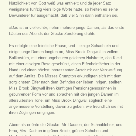
Nützlichkeit von Gott weiß was enthielt; und da jeder Satz
wenigstens fünfzig viersilbige Worte hatte, so hielten es seine
Bewunderer für ausgemacht, daß viel Sinn darin enthalten sei.
»Das ist er vielleicht«, riefen mehrere junge Damen, als das erste
Läuten des Abends der Glocke Zerstörung drohte.
Es erfolgte eine feierliche Pause, und – einige Schachteln und
einige junge Damen langten an; Miss Brook Dingwall in vollem
Ballkostüm, mit einer ungeheuren goldenen Halskette, das Kleid
mit einer einzigen Rose geschürzt, einen Elfenbeinfächer in der
Hand und einen höchst interessanten Ausdruck der Verzweiflung
auf dem Antlitz. Die Misses Crumpton erkundigten sich mit dem
sorglichsten Eifer nach dem Befinden der lieben Ihrigen, stellten
Miss Brook Dingwall ihren künftigen Pensionsgenossinnen in
gebührender Form vor und sprachen mit den jungen Damen im
allersüßesten Tone, um Miss Brook Dingwall sogleich eine
angemessene Vorstellung davon zu geben, wie freundlich sie mit
ihren Zöglingen umgingen.
Abermals ertönte die Glocke: Mr. Dadson, der Schreiblehrer, und
Frau, Mrs. Dadson in grüner Seide, grünen Schuhen und