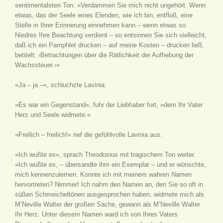
sentimentalsten Ton. »Verdammen Sie mich nicht ungehört. Wenn
etwas, das der Seele eines Elenden, wie ich bin, entfloß, eine
Stelle in Ihrer Erinnerung einnehmen kann – wenn etwas so
Niedres Ihre Beachtung verdient – so entsinnen Sie sich vielleicht,
daß ich ein Pamphlet drucken – auf meine Kosten – drucken ließ,
betitelt: ›Betrachtungen über die Rätlichkeit der Aufhebung der
Wachssteuer.‹«
»Ja – ja –«, schluchzte Lavinia.
»Es war ein Gegenstand«, fuhr der Liebhaber fort, »dem Ihr Vater
Herz und Seele widmete.«
»Freilich – freilich!« rief die gefühlvolle Lavinia aus.
»Ich wußte es«, sprach Theodosius mit tragischem Ton weiter.
»Ich wußte es, – übersandte ihm ein Exemplar – und er wünschte,
mich kennenzulernen. Konnte ich mit meinem wahren Namen
hervortreten? Nimmer! Ich nahm den Namen an, den Sie so oft in
süßen Schmeicheltönen ausgesprochen haben, widmete mich als
M’Neville Walter der großen Sache, gewann als M’Neville Walter
Ihr Herz. Unter diesem Namen ward ich von Ihres Vaters