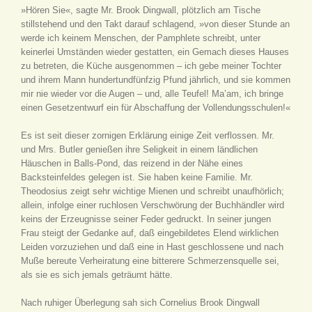
»Hören Sie«, sagte Mr. Brook Dingwall, plötzlich am Tische
stillstehend und den Takt darauf schlagend, »von dieser Stunde an
werde ich keinem Menschen, der Pamphlete schreibt, unter
keinerlei Umständen wieder gestatten, ein Gemach dieses Hauses
zu betreten, die Küche ausgenommen – ich gebe meiner Tochter
und ihrem Mann hundertundfünfzig Pfund jährlich, und sie kommen
mir nie wieder vor die Augen – und, alle Teufel! Ma’am, ich bringe
einen Gesetzentwurf ein für Abschaffung der Vollendungsschulen!«
Es ist seit dieser zornigen Erklärung einige Zeit verflossen. Mr.
und Mrs. Butler genießen ihre Seligkeit in einem ländlichen
Häuschen in Balls-Pond, das reizend in der Nähe eines
Backsteinfeldes gelegen ist. Sie haben keine Familie. Mr.
Theodosius zeigt sehr wichtige Mienen und schreibt unaufhörlich;
allein, infolge einer ruchlosen Verschwörung der Buchhändler wird
keins der Erzeugnisse seiner Feder gedruckt. In seiner jungen
Frau steigt der Gedanke auf, daß eingebildetes Elend wirklichen
Leiden vorzuziehen und daß eine in Hast geschlossene und nach
Muße bereute Verheiratung eine bitterere Schmerzensquelle sei,
als sie es sich jemals geträumt hätte.
Nach ruhiger Überlegung sah sich Cornelius Brook Dingwall