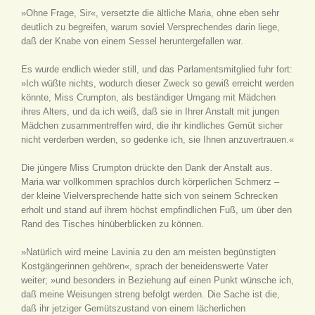
»Ohne Frage, Sir«, versetzte die ältliche Maria, ohne eben sehr
deutlich zu begreifen, warum soviel Versprechendes darin liege,
daß der Knabe von einem Sessel heruntergefallen war.
Es wurde endlich wieder still, und das Parlamentsmitglied fuhr fort:
»Ich wüßte nichts, wodurch dieser Zweck so gewiß erreicht werden
könnte, Miss Crumpton, als beständiger Umgang mit Mädchen
ihres Alters, und da ich weiß, daß sie in Ihrer Anstalt mit jungen
Mädchen zusammentreffen wird, die ihr kindliches Gemüt sicher
nicht verderben werden, so gedenke ich, sie Ihnen anzuvertrauen.«
Die jüngere Miss Crumpton drückte den Dank der Anstalt aus.
Maria war vollkommen sprachlos durch körperlichen Schmerz –
der kleine Vielversprechende hatte sich von seinem Schrecken
erholt und stand auf ihrem höchst empfindlichen Fuß, um über den
Rand des Tisches hinüberblicken zu können.
»Natürlich wird meine Lavinia zu den am meisten begünstigten
Kostgängerinnen gehören«, sprach der beneidenswerte Vater
weiter; »und besonders in Beziehung auf einen Punkt wünsche ich,
daß meine Weisungen streng befolgt werden. Die Sache ist die,
daß ihr jetziger Gemütszustand von einem lächerlichen