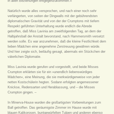
in allen Beziehungen entgegenzukommen.«
Natürlich wurde alles versprochen, und nach einer noch sehr
verlängerten, von seiten der Dingwalls mit der gebührendsten
diplomatischen Gravität und von der der Crumptons mit tiefem
Respekt geführten Unterhaltung wurde endlich die Abrede
getroffen, daß Miss Lavinia am zweitfolgenden Tag, an dem der
Halbjahrsball der Anstalt bevorstand, nach Hammersmith versetzt
werden solle. Es war anzunehmen, daß die kleine Festlichkeit dem
lieben Mädchen eine angenehme Zerstreuung gewähren würde.
Und hier zeigte sich, beiläufig gesagt, abermals ein Stückchen der
väterlichen Diplomatie.
Miss Lavinia wurde gerufen und vorgestellt, und beide Misses
Crumpton erklärten sie für ein »unendlich liebenswürdiges
Mädchen«, eine Meinung, die sie merkwürdigerweise von jeder
netten Kostschülerin hegten. Sodann erfolgten angemessener
Knickse, Redensarten und Herablassung, und – die Misses
Crumpton gingen. –
In Minerva-House wurden die großartigsten Vorbereitungen zum
Ball getroffen. Das geräumigste Zimmer im Hause wurde mit
blauen Kalikorosen, buntgewürfelten Tulpen und anderen ebenso