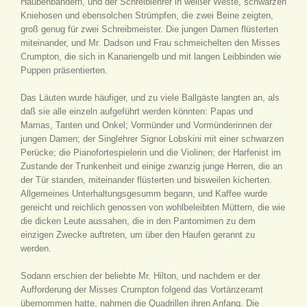
Haubenbändern, und der Schreiblehrer in weißer Weste, schwarzen
Kniehosen und ebensolchen Strümpfen, die zwei Beine zeigten,
groß genug für zwei Schreibmeister. Die jungen Damen flüsterten
miteinander, und Mr. Dadson und Frau schmeichelten den Misses
Crumpton, die sich in Kanariengelb und mit langen Leibbinden wie
Puppen präsentierten.
Das Läuten wurde häufiger, und zu viele Ballgäste langten an, als
daß sie alle einzeln aufgeführt werden könnten: Papas und
Mamas, Tanten und Onkel; Vormünder und Vormünderinnen der
jungen Damen; der Singlehrer Signor Lobskini mit einer schwarzen
Perücke; die Pianofortespielerin und die Violinen; der Harfenist im
Zustande der Trunkenheit und einige zwanzig junge Herren, die an
der Tür standen, miteinander flüsterten und bisweilen kicherten.
Allgemeines Unterhaltungsgesumm begann, und Kaffee wurde
gereicht und reichlich genossen von wohlbeleibten Müttern, die wie
die dicken Leute aussahen, die in den Pantomimen zu dem
einzigen Zwecke auftreten, um über den Haufen gerannt zu
werden.
Sodann erschien der beliebte Mr. Hilton, und nachdem er der
Aufforderung der Misses Crumpton folgend das Vortänzeramt
übernommen hatte, nahmen die Quadrillen ihren Anfang. Die