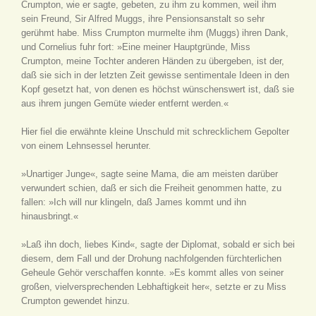
Crumpton, wie er sagte, gebeten, zu ihm zu kommen, weil ihm
sein Freund, Sir Alfred Muggs, ihre Pensionsanstalt so sehr
gerühmt habe. Miss Crumpton murmelte ihm (Muggs) ihren Dank,
und Cornelius fuhr fort: »Eine meiner Hauptgründe, Miss
Crumpton, meine Tochter anderen Händen zu übergeben, ist der,
daß sie sich in der letzten Zeit gewisse sentimentale Ideen in den
Kopf gesetzt hat, von denen es höchst wünschenswert ist, daß sie
aus ihrem jungen Gemüte wieder entfernt werden.«
Hier fiel die erwähnte kleine Unschuld mit schrecklichem Gepolter
von einem Lehnsessel herunter.
»Unartiger Junge«, sagte seine Mama, die am meisten darüber
verwundert schien, daß er sich die Freiheit genommen hatte, zu
fallen: »Ich will nur klingeln, daß James kommt und ihn
hinausbringt.«
»Laß ihn doch, liebes Kind«, sagte der Diplomat, sobald er sich bei
diesem, dem Fall und der Drohung nachfolgenden fürchterlichen
Geheule Gehör verschaffen konnte. »Es kommt alles von seiner
großen, vielversprechenden Lebhaftigkeit her«, setzte er zu Miss
Crumpton gewendet hinzu.