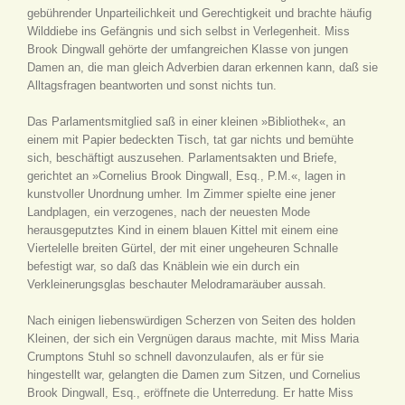
gebührender Unparteilichkeit und Gerechtigkeit und brachte häufig
Wilddiebe ins Gefängnis und sich selbst in Verlegenheit. Miss
Brook Dingwall gehörte der umfangreichen Klasse von jungen
Damen an, die man gleich Adverbien daran erkennen kann, daß sie
Alltagsfragen beantworten und sonst nichts tun.
Das Parlamentsmitglied saß in einer kleinen »Bibliothek«, an
einem mit Papier bedeckten Tisch, tat gar nichts und bemühte
sich, beschäftigt auszusehen. Parlamentsakten und Briefe,
gerichtet an »Cornelius Brook Dingwall, Esq., P.M.«, lagen in
kunstvoller Unordnung umher. Im Zimmer spielte eine jener
Landplagen, ein verzogenes, nach der neuesten Mode
herausgeputztes Kind in einem blauen Kittel mit einem eine
Viertelelle breiten Gürtel, der mit einer ungeheuren Schnalle
befestigt war, so daß das Knäblein wie ein durch ein
Verkleinerungsglas beschauter Melodramaräuber aussah.
Nach einigen liebenswürdigen Scherzen von Seiten des holden
Kleinen, der sich ein Vergnügen daraus machte, mit Miss Maria
Crumptons Stuhl so schnell davonzulaufen, als er für sie
hingestellt war, gelangten die Damen zum Sitzen, und Cornelius
Brook Dingwall, Esq., eröffnete die Unterredung. Er hatte Miss