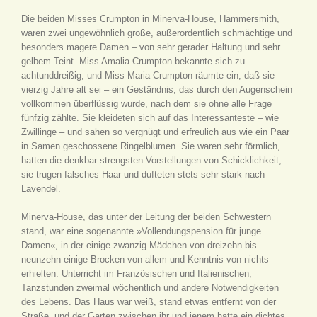
Die beiden Misses Crumpton in Minerva-House, Hammersmith,
waren zwei ungewöhnlich große, außerordentlich schmächtige und
besonders magere Damen – von sehr gerader Haltung und sehr
gelbem Teint. Miss Amalia Crumpton bekannte sich zu
achtunddreißig, und Miss Maria Crumpton räumte ein, daß sie
vierzig Jahre alt sei – ein Geständnis, das durch den Augenschein
vollkommen überflüssig wurde, nach dem sie ohne alle Frage
fünfzig zählte. Sie kleideten sich auf das Interessanteste – wie
Zwillinge – und sahen so vergnügt und erfreulich aus wie ein Paar
in Samen geschossene Ringelblumen. Sie waren sehr förmlich,
hatten die denkbar strengsten Vorstellungen von Schicklichkeit,
sie trugen falsches Haar und dufteten stets sehr stark nach
Lavendel.
Minerva-House, das unter der Leitung der beiden Schwestern
stand, war eine sogenannte »Vollendungspension für junge
Damen«, in der einige zwanzig Mädchen von dreizehn bis
neunzehn einige Brocken von allem und Kenntnis von nichts
erhielten: Unterricht im Französischen und Italienischen,
Tanzstunden zweimal wöchentlich und andere Notwendigkeiten
des Lebens. Das Haus war weiß, stand etwas entfernt von der
Straße, und der Garten zwischen ihr und jenem hatte ein dichtes