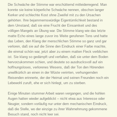
Die Schwäche der Stimme war erschütternd mitleiderregend. Man
konnte sie keine körperliche Schwäche nennen, obschon langer
Kerker und schlechte Kost ohne Zweifel mit zu den Ursachen
gehörten. Ihre bejammernswürdige Eigentümlichkeit bestand in
dem Umstand, daß sie eine Frucht der Einsamkeit und des
völligen Mangels an Übung war. Die Stimme klang wie das letzte
matte Echo eines lange zuvor ins Weite gerufenen Tons und hatte
das Leben, den Klang der menschlichen Stimme so ganz und gar
verloren, daß sie auf die Sinne den Eindruck einer Farbe machte,
die einmal schön war, jetzt aber zu einem matten Fleck verblichen
ist. Sie klang so gedämpft und verfallen, daß sie unter dem Boden
hervorzukommen schien, und deutete so ausdrucksvoll auf ein
hoffnungsloses, verlorenes Wesens, daß der Ton den Hörenden
unwillkürlich an einen in der Wüste verirrten, verhungernden
Reisenden erinnerte, der der Heimat und seinen Freunden noch ein
Lebewohl zuruft, ehe er sich hinlegt, um zu sterben.
Einige Minuten stummer Arbeit waren vergangen, und die hohlen
Augen hatten wieder aufgeblickt – nicht etwa aus Interesse oder
Neugier, sondern vorläufig nur unter dem mechanischen Eindruck,
daß die Stelle, wo der einzige zu ihrer Wahrnehmung gekommene
Besuch stand, noch nicht leer sei.