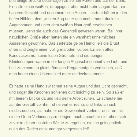
und einige Stücke Leder lagen zu seinen Füßen und auf der Bank.
Er hatte einen weißen, struppigen, aber nicht sehr langen Bart, ein
hageres Gesicht und ungemein helle Augen. Letztere hätten in den
tiefen Höhlen, dem welken Zug unter den noch immer dunkeln
Augenbrauen und unter dem weißen Haar groß erscheinen
müssen, wenn sie auch das Gegenteil gewesen wären. Bei ihrer
natürlichen Größe aber hatten sie ein wahrhaft unheimliches
Aussehen gewonnen. Das zerfetzte gelbe Hemd ließ die Brust
offen und zeigte einen völlig maroden Körper. Er, sein altes
Kanevaswams, seine losen Strümpfe und die übrigen
Kleiderlumpen waren in der langen Abgeschiedenheit von Licht und
Luft zu einem so gleichförmigen Pergamentgelb verblichen, daß
man kaum einen Unterschied mehr entdecken konnte.
Er hatte seine Hand zwischen seine Augen und das Licht gebracht,
und sogar die Knochen schienen durchsichtig zu sein. So saß er
mit leerem Blicke da und ließ seine Arbeit ruhen. Er schaute nie
auf die Gestalt vor ihm, ohne vorher rechts und links an sich
niederzusehen, als habe er die Gewohnheit verlernt, den Ton mit
einem Ort in Verbindung zu bringen: auch sprach er nie, ohne sich
zuvor in dieser unsteten Weise zu ergehen, die ihn gelegentlich
auch das Reden ganz und gar vergessen ließ.