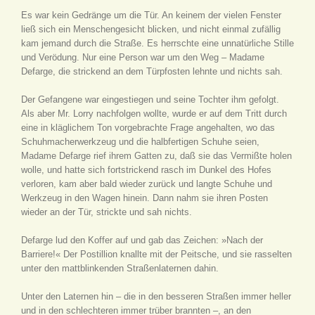
Es war kein Gedränge um die Tür. An keinem der vielen Fenster
ließ sich ein Menschengesicht blicken, und nicht einmal zufällig
kam jemand durch die Straße. Es herrschte eine unnatürliche Stille
und Verödung. Nur eine Person war um den Weg – Madame
Defarge, die strickend an dem Türpfosten lehnte und nichts sah.
Der Gefangene war eingestiegen und seine Tochter ihm gefolgt.
Als aber Mr. Lorry nachfolgen wollte, wurde er auf dem Tritt durch
eine in kläglichem Ton vorgebrachte Frage angehalten, wo das
Schuhmacherwerkzeug und die halbfertigen Schuhe seien,
Madame Defarge rief ihrem Gatten zu, daß sie das Vermißte holen
wolle, und hatte sich fortstrickend rasch im Dunkel des Hofes
verloren, kam aber bald wieder zurück und langte Schuhe und
Werkzeug in den Wagen hinein. Dann nahm sie ihren Posten
wieder an der Tür, strickte und sah nichts.
Defarge lud den Koffer auf und gab das Zeichen: »Nach der
Barriere!« Der Postillion knallte mit der Peitsche, und sie rasselten
unter den mattblinkenden Straßenlaternen dahin.
Unter den Laternen hin – die in den besseren Straßen immer heller
und in den schlechteren immer trüber brannten –, an den