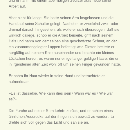
und er nahm mit einem abermaligen Seufzer aufs neue seine
Arbeit auf.
Aber nicht für lange. Sie hatte seinen Arm losgelassen und die
Hand auf seine Schulter gelegt. Nachdem er zweifelnd zwei- oder
dreimal danach hingesehen, als wolle er sich überzeugen, daß sie
wirklich daliege, schob er die Arbeit beiseite, griff nach seinem
Hals und nahm von demselben eine geschwärzte Schnur, an der
ein zusammengelegter Lappen befestigt war. Diesen breitete er
sorgfältig auf seinem Knie auseinander und brachte ein kleines
Löckchen hervor; es waren nur einige lange, goldige Haare, die er
in irgendeiner alten Zeit wohl oft um seinen Finger gewunden hatte.
Er nahm ihr Haar wieder in seine Hand und betrachtete es
aufmerksam.
»Es ist dasselbe. Wie kann dies sein? Wann war es? Wie war
es?«
Die Furche auf seiner Stirn kehrte zurück, und er schien eines
ähnlichen Ausdrucks auf der ihrigen sich bewußt zu werden. Er
drehte sich voll gegen das Licht und sah sie an.