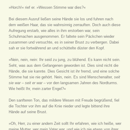
»Horch!« rief er. »Wessen Stimme war dies?«
Bei diesem Ausruf ließen seine Hände sie los und fuhren nach
dem weißen Haar, das sie wahnsinnig zerrauften. Doch auch diese
Aufregung erstarb, wie alles in ihm erstorben war, sein
Schuhmachen ausgenommen. Er faltete sein Päckchen wieder
zusammen und versuchte, es in seiner Brust zu verbergen. Dabei
sah er sie fortwährend an und schüttelte düster den Kopf.
»Nein, nein, nein: Ihr seid zu jung, zu blühend. Es kann nicht sein.
Seht, was aus dem Gefangenen geworden ist. Dies sind nicht die
Hände, die sie kannte. Dies Gesicht ist ihr fremd, und eine solche
Stimme hat sie nie gehört. Nein, nein. Es sind Menschenalter,
seit
sie war
–
seit er war
– vor den langsamen Jahren des Nordturms.
Wie heißt Ihr, mein zarter Engel?«
Den sanfteren Ton, das mildere Wesen mit Freude begrüßend, fiel
die Tochter vor ihm auf die Knie nieder und legte bittend ihre
Hände auf seine Brust.
»Oh, Herr, zu einer andern Zeit sollt Ihr erfahren, wie ich heiße, wer
meine Mutter, wer mein Vater war, und wie ich nie etwas von ihrer