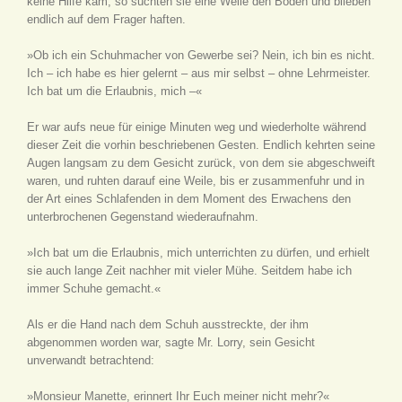
keine Hilfe kam, so suchten sie eine Weile den Boden und blieben
endlich auf dem Frager haften.
»Ob ich ein Schuhmacher von Gewerbe sei? Nein, ich bin es nicht.
Ich – ich habe es hier gelernt – aus mir selbst – ohne Lehrmeister.
Ich bat um die Erlaubnis, mich –«
Er war aufs neue für einige Minuten weg und wiederholte während
dieser Zeit die vorhin beschriebenen Gesten. Endlich kehrten seine
Augen langsam zu dem Gesicht zurück, von dem sie abgeschweift
waren, und ruhten darauf eine Weile, bis er zusammenfuhr und in
der Art eines Schlafenden in dem Moment des Erwachens den
unterbrochenen Gegenstand wiederaufnahm.
»Ich bat um die Erlaubnis, mich unterrichten zu dürfen, und erhielt
sie auch lange Zeit nachher mit vieler Mühe. Seitdem habe ich
immer Schuhe gemacht.«
Als er die Hand nach dem Schuh ausstreckte, der ihm
abgenommen worden war, sagte Mr. Lorry, sein Gesicht
unverwandt betrachtend:
»Monsieur Manette, erinnert Ihr Euch meiner nicht mehr?«