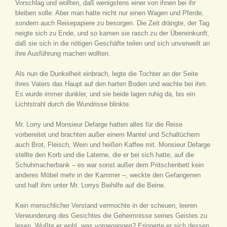
Vorschlag und wollten, daß wenigstens einer von ihnen bei ihr
bleiben solle. Aber man hatte nicht nur einen Wagen und Pferde,
sondern auch Reisepapiere zu besorgen. Die Zeit drängte, der Tag
neigte sich zu Ende, und so kamen sie rasch zu der Übereinkunft,
daß sie sich in die nötigen Geschäfte teilen und sich unverweilt an
ihre Ausführung machen wollten.
Als nun die Dunkelheit einbrach, legte die Tochter an der Seite
ihres Vaters das Haupt auf den harten Boden und wachte bei ihm.
Es wurde immer dunkler, und sie beide lagen ruhig da, bis ein
Lichtstrahl durch die Wundrisse blinkte.
Mr. Lorry und Monsieur Defarge hatten alles für die Reise
vorbereitet und brachten außer einem Mantel und Schaltüchern
auch Brot, Fleisch, Wein und heißen Kaffee mit. Monsieur Defarge
stellte den Korb und die Laterne, die er bei sich hatte, auf die
Schuhmacherbank – es war sonst außer dem Pritschenbett kein
anderes Möbel mehr in der Kammer –, weckte den Gefangenen
und half ihm unter Mr. Lorrys Beihilfe auf die Beine.
Kein menschlicher Verstand vermochte in der scheuen, leeren
Verwunderung des Gesichtes die Geheimnisse seines Geistes zu
lesen. Wußte er wohl, was vorgegangen? Erinnerte er sich dessen,