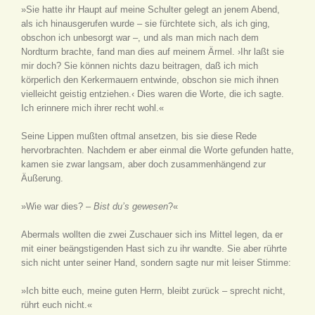
»Sie hatte ihr Haupt auf meine Schulter gelegt an jenem Abend,
als ich hinausgerufen wurde – sie fürchtete sich, als ich ging,
obschon ich unbesorgt war –, und als man mich nach dem
Nordturm brachte, fand man dies auf meinem Ärmel. ›Ihr laßt sie
mir doch? Sie können nichts dazu beitragen, daß ich mich
körperlich den Kerkermauern entwinde, obschon sie mich ihnen
vielleicht geistig entziehen.‹ Dies waren die Worte, die ich sagte.
Ich erinnere mich ihrer recht wohl.«
Seine Lippen mußten oftmal ansetzen, bis sie diese Rede
hervorbrachten. Nachdem er aber einmal die Worte gefunden hatte,
kamen sie zwar langsam, aber doch zusammenhängend zur
Äußerung.
»Wie war dies? –
Bist du’s gewesen
?«
Abermals wollten die zwei Zuschauer sich ins Mittel legen, da er
mit einer beängstigenden Hast sich zu ihr wandte. Sie aber rührte
sich nicht unter seiner Hand, sondern sagte nur mit leiser Stimme:
»Ich bitte euch, meine guten Herrn, bleibt zurück – sprecht nicht,
rührt euch nicht.«