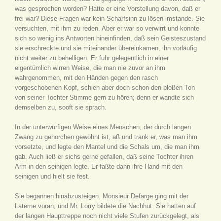
was gesprochen worden? Hatte er eine Vorstellung davon, daß er
frei war? Diese Fragen war kein Scharfsinn zu lösen imstande. Sie
versuchten, mit ihm zu reden. Aber er war so verwirrt und konnte
sich so wenig ins Antworten hineinfinden, daß sein Geisteszustand
sie erschreckte und sie miteinander übereinkamen, ihn vorläufig
nicht weiter zu behelligen. Er fuhr gelegentlich in einer
eigentümlich wirren Weise, die man nie zuvor an ihm
wahrgenommen, mit den Händen gegen den rasch
vorgeschobenen Kopf, schien aber doch schon den bloßen Ton
von seiner Tochter Stimme gern zu hören; denn er wandte sich
demselben zu, sooft sie sprach.
In der unterwürfigen Weise eines Menschen, der durch langen
Zwang zu gehorchen gewöhnt ist, aß und trank er, was man ihm
vorsetzte, und legte den Mantel und die Schals um, die man ihm
gab. Auch ließ er sichs gerne gefallen, daß seine Tochter ihren
Arm in den seinigen legte. Er faßte dann ihre Hand mit den
seinigen und hielt sie fest.
Sie begannen hinabzusteigen. Monsieur Defarge ging mit der
Laterne voran, und Mr. Lorry bildete die Nachhut. Sie hatten auf
der langen Haupttreppe noch nicht viele Stufen zurückgelegt, als