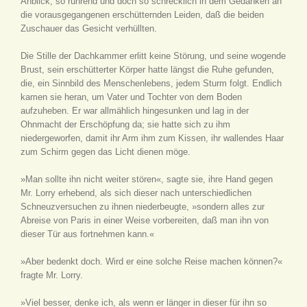
Anblick, so rührend und doch so schrecklich in dem Gedanken an
die vorausgegangenen erschütternden Leiden, daß die beiden
Zuschauer das Gesicht verhüllten.
Die Stille der Dachkammer erlitt keine Störung, und seine wogende
Brust, sein erschütterter Körper hatte längst die Ruhe gefunden,
die, ein Sinnbild des Menschenlebens, jedem Sturm folgt. Endlich
kamen sie heran, um Vater und Tochter von dem Boden
aufzuheben. Er war allmählich hingesunken und lag in der
Ohnmacht der Erschöpfung da; sie hatte sich zu ihm
niedergeworfen, damit ihr Arm ihm zum Kissen, ihr wallendes Haar
zum Schirm gegen das Licht dienen möge.
»Man sollte ihn nicht weiter stören«, sagte sie, ihre Hand gegen
Mr. Lorry erhebend, als sich dieser nach unterschiedlichen
Schneuzversuchen zu ihnen niederbeugte, »sondern alles zur
Abreise von Paris in einer Weise vorbereiten, daß man ihn von
dieser Tür aus fortnehmen kann.«
»Aber bedenkt doch. Wird er eine solche Reise machen können?«
fragte Mr. Lorry.
»Viel besser, denke ich, als wenn er länger in dieser für ihn so