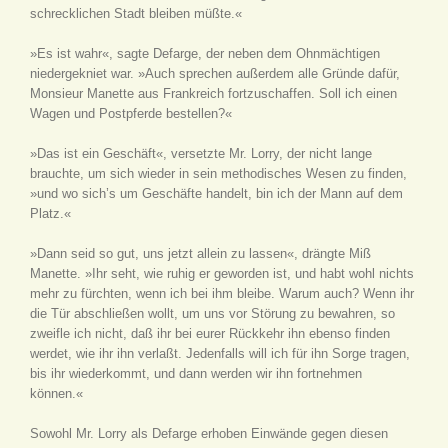
schrecklichen Stadt bleiben müßte.«
»Es ist wahr«, sagte Defarge, der neben dem Ohnmächtigen
niedergekniet war. »Auch sprechen außerdem alle Gründe dafür,
Monsieur Manette aus Frankreich fortzuschaffen. Soll ich einen
Wagen und Postpferde bestellen?«
»Das ist ein Geschäft«, versetzte Mr. Lorry, der nicht lange
brauchte, um sich wieder in sein methodisches Wesen zu finden,
»und wo sich’s um Geschäfte handelt, bin ich der Mann auf dem
Platz.«
»Dann seid so gut, uns jetzt allein zu lassen«, drängte Miß
Manette. »Ihr seht, wie ruhig er geworden ist, und habt wohl nichts
mehr zu fürchten, wenn ich bei ihm bleibe. Warum auch? Wenn ihr
die Tür abschließen wollt, um uns vor Störung zu bewahren, so
zweifle ich nicht, daß ihr bei eurer Rückkehr ihn ebenso finden
werdet, wie ihr ihn verlaßt. Jedenfalls will ich für ihn Sorge tragen,
bis ihr wiederkommt, und dann werden wir ihn fortnehmen
können.«
Sowohl Mr. Lorry als Defarge erhoben Einwände gegen diesen