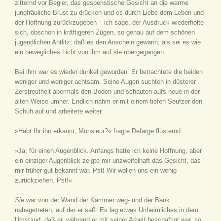
zitternd vor Begier, das gespenstische Gesicht an die warme
jungfräuliche Brust zu drücken und es durch Liebe dem Leben und
der Hoffnung zurückzugeben – ich sage, der Ausdruck wiederholte
sich, obschon in kräftigeren Zügen, so genau auf dem schönen
jugendlichen Antlitz, daß es den Anschein gewann, als sei es wie
ein bewegliches Licht von ihm auf sie übergegangen.
Bei ihm war es wieder dunkel geworden. Er betrachtete die beiden
weniger und weniger achtsam. Seine Augen suchten in düsterer
Zerstreutheit abermals den Boden und schauten aufs neue in der
alten Weise umher. Endlich nahm er mit einem tiefen Seufzer den
Schuh auf und arbeitete weiter.
»Habt Ihr ihn erkannt, Monsieur?« fragte Defarge flüsternd.
»Ja, für einen Augenblick. Anfangs hatte ich keine Hoffnung, aber
ein einziger Augenblick zeigte mir unzweifelhaft das Gesicht, das
mir früher gut bekannt war. Pst! Wir wollen uns ein wenig
zurückziehen. Pst!«
Sie
war von der Wand der Kammer weg- und der Bank
nahegetreten, auf der er saß. Es lag etwas Unheimliches in dem
Umstand, daß er, während er mit seiner Arbeit beschäftigt war, so