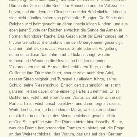
Dämon der Gier und die Bestie im Menschen aus der Volksseele
hervor, und die Ideen der Gleichheit und der Brüderlichkeit können
sich nicht sündlos halten von pöbelhafter Blutgier. Die Sünde der
Reichen wird heimgesucht an deren unschuldigen Kindern, und aus
eben jener Sünde der Reichen erwächst die Sünde der Armen in
Formen furchtbarer Rache. Das Geschlecht der Evrémondes hat in
frivoler Genußsucht entsetzlich an den Untergebenen gesündigt,
und nun führt Dickens aus, wie die Strafe oder die Vergeltung
deren schuldlose Nachfahren trifft. Dickens zeigt, welche
verheerende Wendung die Revolution bei den rasenden
Volksmassen nimmt. Er malt die furchtbaren Tage, da die
Guillotine ihre Triumphe feiert; aber er zeigt auch dem Adel,
dessen Sittenlosigkeit und Tyrannei zu alledem führte, seine
Schuld, seine Riesenschuld. Er schildert zuständlich; er ist mit
ganzem Herzen dabei, ohne einseitig Partei zu nehmen. Er ist
Dichter und »steht auf einer höhern Warte, als auf der Zinne der
Partei«. Er ist »dichterisch-objektiv«, und darum ergreift dieses
Werk den Leser in so besonderem Maße, weil dieser dadurch
unmittelbar in die Tragik des Menschenlebens geschichtlich
großen Stils geführt wird. Der Roman bietet hier dasselbe Beste,
was das Drama hervorragenden Formats zu bieten hat: die Frage
an das Weltenschicksal, das Warum, das uns auf den »Brettern,