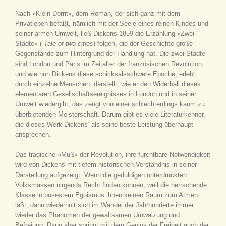
Nach »Klein Dorrit«, dem Roman, der sich ganz mit dem
Privatleben befaßt, nämlich mit der Seele eines reinen Kindes und
seiner armen Umwelt, ließ Dickens 1859 die Erzählung »Zwei
Städte« (
Tale of two cities
) folgen, die der Geschichte große
Gegenstände zum Hintergrund der Handlung hat. Die zwei Städte
sind London und Paris im Zeitalter der französischen Revolution,
und wie nun Dickens diese schicksalsschwere Epoche, erlebt
durch einzelne Menschen, darstellt, wie er den Widerhall dieses
elementaren Gesellschaftsereignisses in London und in seiner
Umwelt wiedergibt, das zeugt von einer schlechterdings kaum zu
überbietenden Meisterschaft. Darum gibt es viele Literaturkenner,
die dieses Werk Dickens‘ als seine beste Leistung überhaupt
ansprechen.
Das tragische »Muß« der Revolution, ihre furchtbare Notwendigkeit
wird von Dickens mit tiefem historischen Verständnis in seiner
Darstellung aufgezeigt. Wenn die geduldigen unterdrückten
Volksmassen nirgends Recht finden können, weil die herrschende
Klasse in bösestem Egoismus ihnen keinen Raum zum Atmen
läßt, dann wiederholt sich im Wandel der Jahrhunderte immer
wieder das Phänomen der gewaltsamen Umwälzung und
Befreiung. Dann aber springt mit dem Genius der Freiheit auch der