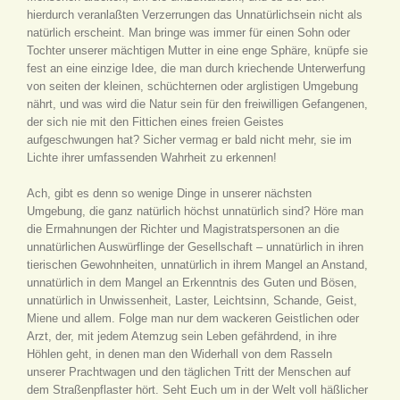
hierdurch veranlaßten Verzerrungen das Unnatürlichsein nicht als
natürlich erscheint. Man bringe was immer für einen Sohn oder
Tochter unserer mächtigen Mutter in eine enge Sphäre, knüpfe sie
fest an eine einzige Idee, die man durch kriechende Unterwerfung
von seiten der kleinen, schüchternen oder arglistigen Umgebung
nährt, und was wird die Natur sein für den freiwilligen Gefangenen,
der sich nie mit den Fittichen eines freien Geistes
aufgeschwungen hat? Sicher vermag er bald nicht mehr, sie im
Lichte ihrer umfassenden Wahrheit zu erkennen!
Ach, gibt es denn so wenige Dinge in unserer nächsten
Umgebung, die ganz natürlich höchst unnatürlich sind? Höre man
die Ermahnungen der Richter und Magistratspersonen an die
unnatürlichen Auswürflinge der Gesellschaft – unnatürlich in ihren
tierischen Gewohnheiten, unnatürlich in ihrem Mangel an Anstand,
unnatürlich in dem Mangel an Erkenntnis des Guten und Bösen,
unnatürlich in Unwissenheit, Laster, Leichtsinn, Schande, Geist,
Miene und allem. Folge man nur dem wackeren Geistlichen oder
Arzt, der, mit jedem Atemzug sein Leben gefährdend, in ihre
Höhlen geht, in denen man den Widerhall von dem Rasseln
unserer Prachtwagen und den täglichen Tritt der Menschen auf
dem Straßenpflaster hört. Seht Euch um in der Welt voll häßlicher