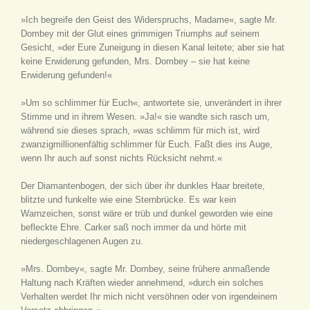
»Ich begreife den Geist des Widerspruchs, Madame«, sagte Mr.
Dombey mit der Glut eines grimmigen Triumphs auf seinem
Gesicht, »der Eure Zuneigung in diesen Kanal leitete; aber sie hat
keine Erwiderung gefunden, Mrs. Dombey – sie hat keine
Erwiderung gefunden!«
»Um so schlimmer für Euch«, antwortete sie, unverändert in ihrer
Stimme und in ihrem Wesen. »Ja!« sie wandte sich rasch um,
während sie dieses sprach, »was schlimm für mich ist, wird
zwanzigmillionenfältig schlimmer für Euch. Faßt dies ins Auge,
wenn Ihr auch auf sonst nichts Rücksicht nehmt.«
Der Diamantenbogen, der sich über ihr dunkles Haar breitete,
blitzte und funkelte wie eine Sternbrücke. Es war kein
Warnzeichen, sonst wäre er trüb und dunkel geworden wie eine
befleckte Ehre. Carker saß noch immer da und hörte mit
niedergeschlagenen Augen zu.
»Mrs. Dombey«, sagte Mr. Dombey, seine frühere anmaßende
Haltung nach Kräften wieder annehmend, »durch ein solches
Verhalten werdet Ihr mich nicht versöhnen oder von irgendeinem