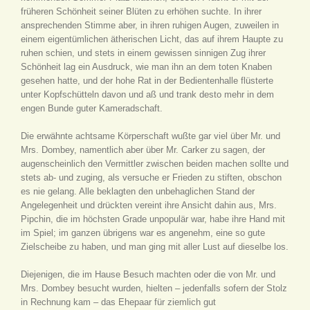
früheren Schönheit seiner Blüten zu erhöhen suchte. In ihrer
ansprechenden Stimme aber, in ihren ruhigen Augen, zuweilen in
einem eigentümlichen ätherischen Licht, das auf ihrem Haupte zu
ruhen schien, und stets in einem gewissen sinnigen Zug ihrer
Schönheit lag ein Ausdruck, wie man ihn an dem toten Knaben
gesehen hatte, und der hohe Rat in der Bedientenhalle flüsterte
unter Kopfschütteln davon und aß und trank desto mehr in dem
engen Bunde guter Kameradschaft.
Die erwähnte achtsame Körperschaft wußte gar viel über Mr. und
Mrs. Dombey, namentlich aber über Mr. Carker zu sagen, der
augenscheinlich den Vermittler zwischen beiden machen sollte und
stets ab- und zuging, als versuche er Frieden zu stiften, obschon
es nie gelang. Alle beklagten den unbehaglichen Stand der
Angelegenheit und drückten vereint ihre Ansicht dahin aus, Mrs.
Pipchin, die im höchsten Grade unpopulär war, habe ihre Hand mit
im Spiel; im ganzen übrigens war es angenehm, eine so gute
Zielscheibe zu haben, und man ging mit aller Lust auf dieselbe los.
Diejenigen, die im Hause Besuch machten oder die von Mr. und
Mrs. Dombey besucht wurden, hielten – jedenfalls sofern der Stolz
in Rechnung kam – das Ehepaar für ziemlich gut