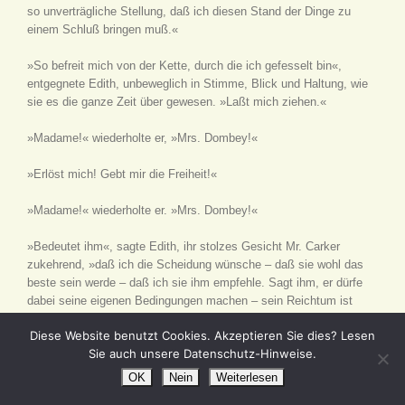
so unverträgliche Stellung, daß ich diesen Stand der Dinge zu
einem Schluß bringen muß.«
»So befreit mich von der Kette, durch die ich gefesselt bin«,
entgegnete Edith, unbeweglich in Stimme, Blick und Haltung, wie
sie es die ganze Zeit über gewesen. »Laßt mich ziehen.«
»Madame!« wiederholte er, »Mrs. Dombey!«
»Erlöst mich! Gebt mir die Freiheit!«
»Madame!« wiederholte er. »Mrs. Dombey!«
»Bedeutet ihm«, sagte Edith, ihr stolzes Gesicht Mr. Carker
zukehrend, »daß ich die Scheidung wünsche – daß sie wohl das
beste sein werde – daß ich sie ihm empfehle. Sagt ihm, er dürfe
dabei seine eigenen Bedingungen machen – sein Reichtum ist
nichts für mich –, aber sie könne nicht zu bald stattfinden.«
Diese Website benutzt Cookies. Akzeptieren Sie dies? Lesen
Sie auch unsere Datenschutz-Hinweise.
»Gütiger Himmel, Mrs. Dombey«, sagte ihr Gatte mit größtem
Erstaunen, »haltet Ihr es für möglich, daß ich je einem solchen
OK
Nein
Weiterlesen
Vorschlag Gehör schenken könnte? Wißt Ihr, wer ich bin,