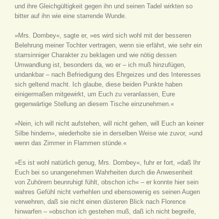
und ihre Gleichgültigkeit gegen ihn und seinen Tadel wirkten so
bitter auf ihn wie eine starrende Wunde.
»Mrs. Dombey«, sagte er, »es wird sich wohl mit der besseren
Belehrung meiner Tochter vertragen, wenn sie erfährt, wie sehr ein
starrsinniger Charakter zu beklagen und wie nötig dessen
Umwandlung ist, besonders da, wo er – ich muß hinzufügen,
undankbar – nach Befriedigung des Ehrgeizes und des Interesses
sich geltend macht. Ich glaube, diese beiden Punkte haben
einigermaßen mitgewirkt, um Euch zu veranlassen, Eure
gegenwärtige Stellung an diesem Tische einzunehmen.«
»Nein, ich will nicht aufstehen, will nicht gehen, will Euch an keiner
Silbe hindern«, wiederholte sie in derselben Weise wie zuvor, »und
wenn das Zimmer in Flammen stünde.«
»Es ist wohl natürlich genug, Mrs. Dombey«, fuhr er fort, »daß Ihr
Euch bei so unangenehmen Wahrheiten durch die Anwesenheit
von Zuhörern beunruhigt fühlt, obschon ich« – er konnte hier sein
wahres Gefühl nicht verhehlen und ebensowenig es seinen Augen
verwehren, daß sie nicht einen düsteren Blick nach Florence
hinwarfen – »obschon ich gestehen muß, daß ich nicht begreife,