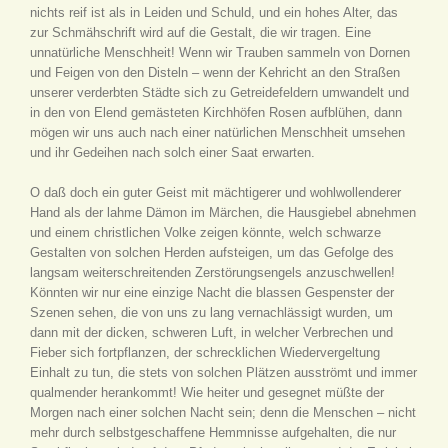
nichts reif ist als in Leiden und Schuld, und ein hohes Alter, das
zur Schmähschrift wird auf die Gestalt, die wir tragen. Eine
unnatürliche Menschheit! Wenn wir Trauben sammeln von Dornen
und Feigen von den Disteln – wenn der Kehricht an den Straßen
unserer verderbten Städte sich zu Getreidefeldern umwandelt und
in den von Elend gemästeten Kirchhöfen Rosen aufblühen, dann
mögen wir uns auch nach einer natürlichen Menschheit umsehen
und ihr Gedeihen nach solch einer Saat erwarten.
O daß doch ein guter Geist mit mächtigerer und wohlwollenderer
Hand als der lahme Dämon im Märchen, die Hausgiebel abnehmen
und einem christlichen Volke zeigen könnte, welch schwarze
Gestalten von solchen Herden aufsteigen, um das Gefolge des
langsam weiterschreitenden Zerstörungsengels anzuschwellen!
Könnten wir nur eine einzige Nacht die blassen Gespenster der
Szenen sehen, die von uns zu lang vernachlässigt wurden, um
dann mit der dicken, schweren Luft, in welcher Verbrechen und
Fieber sich fortpflanzen, der schrecklichen Wiedervergeltung
Einhalt zu tun, die stets von solchen Plätzen ausströmt und immer
qualmender herankommt! Wie heiter und gesegnet müßte der
Morgen nach einer solchen Nacht sein; denn die Menschen – nicht
mehr durch selbstgeschaffene Hemmnisse aufgehalten, die nur