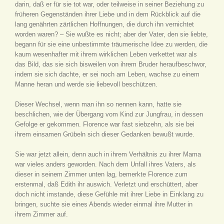
darin, daß er für sie tot war, oder teilweise in seiner Beziehung zu
früheren Gegenständen ihrer Liebe und in dem Rückblick auf die
lang genährten zärtlichen Hoffnungen, die durch ihn vernichtet
worden waren? – Sie wußte es nicht; aber der Vater, den sie liebte,
begann für sie eine unbestimmte träumerische Idee zu werden, die
kaum wesenhafter mit ihrem wirklichen Leben verkettet war als
das Bild, das sie sich bisweilen von ihrem Bruder heraufbeschwor,
indem sie sich dachte, er sei noch am Leben, wachse zu einem
Manne heran und werde sie liebevoll beschützen.
Dieser Wechsel, wenn man ihn so nennen kann, hatte sie
beschlichen, wie der Übergang vom Kind zur Jungfrau, in dessen
Gefolge er gekommen. Florence war fast siebzehn, als sie bei
ihrem einsamen Grübeln sich dieser Gedanken bewußt wurde.
Sie war jetzt allein, denn auch in ihrem Verhältnis zu ihrer Mama
war vieles anders geworden. Nach dem Unfall ihres Vaters, als
dieser in seinem Zimmer unten lag, bemerkte Florence zum
erstenmal, daß Edith ihr auswich. Verletzt und erschüttert, aber
doch nicht imstande, diese Gefühle mit ihrer Liebe in Einklang zu
bringen, suchte sie eines Abends wieder einmal ihre Mutter in
ihrem Zimmer auf.