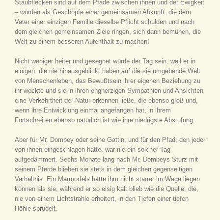
Staubflecken sind auf dem Pfade zwischen ihnen und der Ewigkeit
– würden als Geschöpfe
einer
gemeinsamen Abkunft, die dem
Vater einer einzigen Familie dieselbe Pflicht schulden und nach
dem gleichen gemeinsamen Ziele ringen, sich dann bemühen, die
Welt zu einem besseren Aufenthalt zu machen!
Nicht weniger heiter und gesegnet würde der Tag sein, weil er in
einigen, die nie hinausgeblickt haben auf die sie umgebende Welt
von Menschenleben, das Bewußtsein ihrer eigenen Beziehung zu
ihr weckte und sie in ihren engherzigen Sympathien und Ansichten
eine Verkehrtheit der Natur erkennen ließe, die ebenso groß und,
wenn ihre Entwicklung einmal angefangen hat, in ihrem
Fortschreiten ebenso natürlich ist wie ihre niedrigste Abstufung.
Aber für Mr. Dombey oder seine Gattin, und für den Pfad, den jeder
von ihnen eingeschlagen hatte, war nie ein solcher Tag
aufgedämmert. Sechs Monate lang nach Mr. Dombeys Sturz mit
seinem Pferde blieben sie stets in dem gleichen gegenseitigen
Verhältnis. Ein Marmorfels hätte ihm nicht starrer im Wege liegen
können als sie, während er so eisig kalt blieb wie die Quelle, die,
nie von einem Lichtstrahle erheitert, in den Tiefen einer tiefen
Höhle sprudelt.