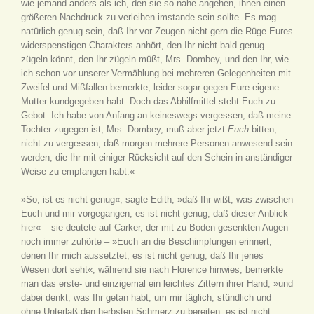
wie jemand anders als ich, den sie so nahe angehen, ihnen einen
größeren Nachdruck zu verleihen imstande sein sollte. Es mag
natürlich genug sein, daß Ihr vor Zeugen nicht gern die Rüge Eures
widerspenstigen Charakters anhört, den Ihr nicht bald genug
zügeln könnt, den Ihr zügeln müßt, Mrs. Dombey, und den Ihr, wie
ich schon vor unserer Vermählung bei mehreren Gelegenheiten mit
Zweifel und Mißfallen bemerkte, leider sogar gegen Eure eigene
Mutter kundgegeben habt. Doch das Abhilfmittel steht Euch zu
Gebot. Ich habe von Anfang an keineswegs vergessen, daß meine
Tochter zugegen ist, Mrs. Dombey, muß aber jetzt
Euch
bitten,
nicht zu vergessen, daß morgen mehrere Personen anwesend sein
werden, die Ihr mit einiger Rücksicht auf den Schein in anständiger
Weise zu empfangen habt.«
»So, ist es nicht genug«, sagte Edith, »daß Ihr wißt, was zwischen
Euch und mir vorgegangen; es ist nicht genug, daß dieser Anblick
hier« – sie deutete auf Carker, der mit zu Boden gesenkten Augen
noch immer zuhörte – »Euch an die Beschimpfungen erinnert,
denen Ihr mich aussetztet; es ist nicht genug, daß Ihr jenes
Wesen dort seht«, während sie nach Florence hinwies, bemerkte
man das erste- und einzigemal ein leichtes Zittern ihrer Hand, »und
dabei denkt, was Ihr getan habt, um mir täglich, stündlich und
ohne Unterlaß den herbsten Schmerz zu bereiten; es ist nicht