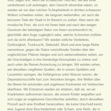
sind, sagen uns, wenn die schädlichen Teilchen, die aus einer
verdorbenen Luft aufsteigen, dem Gesicht erkennbar wären, so
würden wir sie über solchen Schlupfwinkeln in dichten schwarzen
Wolken schweben sehen, die langsam weiterrollen, um auch die
besseren Teile der Stadt in ihr Bereich zu ziehen. Aber wenn die
moralische Pest, die sich mit ihnen hebt und nach den ewigen
Gesetzen der beleidigten Natur von ihnen unzertrennlich ist,
gleichfalls dem Auge zugänglich wäre, welche Schrecken müßten
sich da nicht offenbaren? Wir würden sittliche Verderbnis,
Gottlosigkeit, Trunksucht, Diebstahl, Mord und eine lange Reihe
namenloser, gegen die Statur verstoßender Sünden über den
unglücklichen Plätzen hängen und sich weiterverbreiten sehen, um
die Unschuldigen in ihre feindselige Atmosphäre zu ziehen und
auch unter die Reinen Ansteckung zu bringen. Wir würden sehen,
wie dieselben vergifteten Quellen, die in unsern Spitälern und
Lazaretten springen, die Gefängnisse unter Wasser setzen, die
Deportationsschiffe fast zum Versinken bringen, ihre Wellen über
die Meere hin entsenden und ungeheure Kontinente mit Verbrechen
überfluten. Mit Entsetzen würden wir erfahren, daß wir, wo wir
Krankheiten aufkommen lassen, die unsere Kinder wegraffen und
sich sogar an ungeborene Geschlechter anheften, durch denselben
Prozeß auch eine Kindheit heranziehen, die keine Unschuld kennt,
eine Jugend ohne Bescheidenheit oder Scham, eine Reife, die in