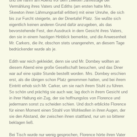
und sie nahm am Abend vor dem zweiten Jahrestage der
Vermählung ihres Vaters und Ediths (am ersten hatte Mrs.
Skewton ihren Lähmungsanfall erlitten) mit einer Unruhe, die sich
bis zur Furcht steigerte, an der Dinertafel Platz. Sie wußte sich
eigentlich keinen anderen Grund dafür anzugeben, als das
bevorstehende Fest, den Ausdruck in dem Gesicht ihres Vaters,
den sie in einem hastigen Hinblick bemerkte, und die Anwesenheit
Mr. Carkers, die ihr, obschon stets unangenehm, an diesem Tage
bedrückender wurde als je.
Edith war reich gekleidet, denn sie und Mr. Dombey wollten an
diesem Abend eine große Gesellschaft besuchen, und das Diner
war auf eine späte Stunde bestellt worden. Mrs. Dombey erschien
erst, als die übrigen schon Platz genommen hatten, und bei ihrem
Eintritt erhob sich Mr. Carker, um sie nach ihrem Stuhl zu führen.
So schön und prächtig sie auch war, lag doch in ihrem Gesicht und
in ihrer Haltung ein Zug, der sie hoffnungslos von Florence und
jedermann sonst zu scheiden schien. Und doch erblickte Florence
für einen Moment einen Strahl von Wohlwollen in ihren Augen, der
sie den Abstand, der zwischen ihnen stattfand, nur um so bitterer
beklagen ließ.
Bei Tisch wurde nur wenig gesprochen, Florence hörte ihren Vater