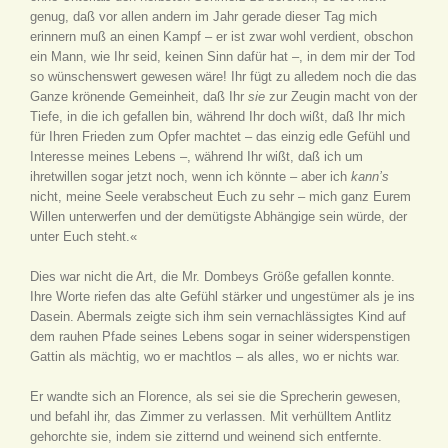
genug, daß vor allen andern im Jahr gerade dieser Tag mich
erinnern muß an einen Kampf – er ist zwar wohl verdient, obschon
ein Mann, wie Ihr seid, keinen Sinn dafür hat –, in dem mir der Tod
so wünschenswert gewesen wäre! Ihr fügt zu alledem noch die das
Ganze krönende Gemeinheit, daß Ihr
sie
zur Zeugin macht von der
Tiefe, in die ich gefallen bin, während Ihr doch wißt, daß Ihr mich
für Ihren Frieden zum Opfer machtet – das einzig edle Gefühl und
Interesse meines Lebens –, während Ihr wißt, daß ich um
ihretwillen sogar jetzt noch, wenn ich könnte – aber ich
kann’s
nicht, meine Seele verabscheut Euch zu sehr – mich ganz Eurem
Willen unterwerfen und der demütigste Abhängige sein würde, der
unter Euch steht.«
Dies war nicht die Art, die Mr. Dombeys Größe gefallen konnte.
Ihre Worte riefen das alte Gefühl stärker und ungestümer als je ins
Dasein. Abermals zeigte sich ihm sein vernachlässigtes Kind auf
dem rauhen Pfade seines Lebens sogar in seiner widerspenstigen
Gattin als mächtig, wo er machtlos – als alles, wo er nichts war.
Er wandte sich an Florence, als sei sie die Sprecherin gewesen,
und befahl ihr, das Zimmer zu verlassen. Mit verhülltem Antlitz
gehorchte sie, indem sie zitternd und weinend sich entfernte.