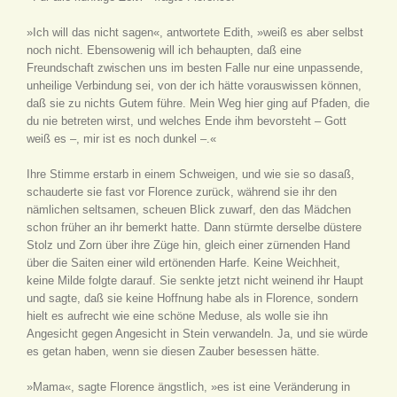
»Ich will das nicht sagen«, antwortete Edith, »weiß es aber selbst
noch nicht. Ebensowenig will ich behaupten, daß eine
Freundschaft zwischen uns im besten Falle nur eine unpassende,
unheilige Verbindung sei, von der ich hätte vorauswissen können,
daß sie zu nichts Gutem führe. Mein Weg hier ging auf Pfaden, die
du nie betreten wirst, und welches Ende ihm bevorsteht – Gott
weiß es –, mir ist es noch dunkel –.«
Ihre Stimme erstarb in einem Schweigen, und wie sie so dasaß,
schauderte sie fast vor Florence zurück, während sie ihr den
nämlichen seltsamen, scheuen Blick zuwarf, den das Mädchen
schon früher an ihr bemerkt hatte. Dann stürmte derselbe düstere
Stolz und Zorn über ihre Züge hin, gleich einer zürnenden Hand
über die Saiten einer wild ertönenden Harfe. Keine Weichheit,
keine Milde folgte darauf. Sie senkte jetzt nicht weinend ihr Haupt
und sagte, daß sie keine Hoffnung habe als in Florence, sondern
hielt es aufrecht wie eine schöne Meduse, als wolle sie ihn
Angesicht gegen Angesicht in Stein verwandeln. Ja, und sie würde
es getan haben, wenn sie diesen Zauber besessen hätte.
»Mama«, sagte Florence ängstlich, »es ist eine Veränderung in