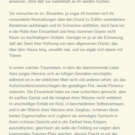
anweisen, ohne daß sie zweifelhaft an ihr werden mußten.
Sie versuchte es so. Bisweilen, ja sogar oft konnten sich ihr
verwunderte Mutmaßungen über den Grund zu Ediths verändertem
Benehmen aufdrängen und ihr Schrecken einflößen; doch fand sie
in der Ruhe ihrer Einsamkeit und ihres stummen Grams nicht
Raum zu nachhaltigem Grübeln. Genügte es ja an der Erinnerung,
daß der Stern ihrer Hoffnung von dem allgemeinen Düster, das
über dem Hause hing, umwölkt war, und sie ergab sich darein mit
Tränen.
In einem solchen Traumleben, in dem die überströmende Liebe
ihres jungen Herzens sich an luftigen Gestalten erschöpfte,
während sie in der wirklichen Welt nicht viel anderes erfuhr, als das
Aufsichselbstzurückschlagen der gewaltigen Flut, wurde Florence
siebzehn. Die Einsamkeit hatte sie zwar schüchtern gemacht, aber
ihr sanftes Gemüt und die Innigkeit ihres Wesens nicht verbittert.
In unschuldiger Einfalt ein Kind, in bescheidenem Selbstvertrauen
und in der Wärme ihres Herzens eine Jungfrau, schienen diese
beiden Eigenschaften sich zugleich als anmutiges Gemisch in
ihrem schönen Gesicht und in der Zartheit ihres Körpers
auszudrücken, gleichsam als wolle der Frühling nur ungern dem
kommenden Sommer Platz machen, dessen Pracht er mit der