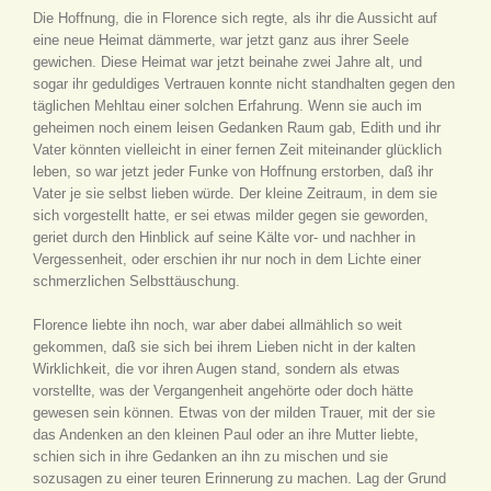
Die Hoffnung, die in Florence sich regte, als ihr die Aussicht auf
eine neue Heimat dämmerte, war jetzt ganz aus ihrer Seele
gewichen. Diese Heimat war jetzt beinahe zwei Jahre alt, und
sogar ihr geduldiges Vertrauen konnte nicht standhalten gegen den
täglichen Mehltau einer solchen Erfahrung. Wenn sie auch im
geheimen noch einem leisen Gedanken Raum gab, Edith und ihr
Vater könnten vielleicht in einer fernen Zeit miteinander glücklich
leben, so war jetzt jeder Funke von Hoffnung erstorben, daß ihr
Vater je sie selbst lieben würde. Der kleine Zeitraum, in dem sie
sich vorgestellt hatte, er sei etwas milder gegen sie geworden,
geriet durch den Hinblick auf seine Kälte vor- und nachher in
Vergessenheit, oder erschien ihr nur noch in dem Lichte einer
schmerzlichen Selbsttäuschung.
Florence liebte ihn noch, war aber dabei allmählich so weit
gekommen, daß sie sich bei ihrem Lieben nicht in der kalten
Wirklichkeit, die vor ihren Augen stand, sondern als etwas
vorstellte, was der Vergangenheit angehörte oder doch hätte
gewesen sein können. Etwas von der milden Trauer, mit der sie
das Andenken an den kleinen Paul oder an ihre Mutter liebte,
schien sich in ihre Gedanken an ihn zu mischen und sie
sozusagen zu einer teuren Erinnerung zu machen. Lag der Grund