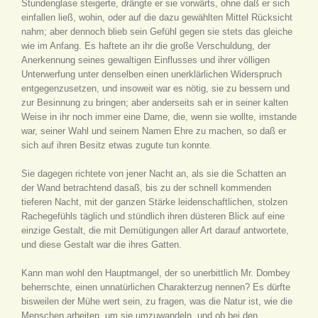
Stundenglase steigerte, drängte er sie vorwärts, ohne daß er sich
einfallen ließ, wohin, oder auf die dazu gewählten Mittel Rücksicht
nahm; aber dennoch blieb sein Gefühl gegen sie stets das gleiche
wie im Anfang. Es haftete an ihr die große Verschuldung, der
Anerkennung seines gewaltigen Einflusses und ihrer völligen
Unterwerfung unter denselben einen unerklärlichen Widerspruch
entgegenzusetzen, und insoweit war es nötig, sie zu bessern und
zur Besinnung zu bringen; aber anderseits sah er in seiner kalten
Weise in ihr noch immer eine Dame, die, wenn sie wollte, imstande
war, seiner Wahl und seinem Namen Ehre zu machen, so daß er
sich auf ihren Besitz etwas zugute tun konnte.
Sie dagegen richtete von jener Nacht an, als sie die Schatten an
der Wand betrachtend dasaß, bis zu der schnell kommenden
tieferen Nacht, mit der ganzen Stärke leidenschaftlichen, stolzen
Rachegefühls täglich und stündlich ihren düsteren Blick auf eine
einzige Gestalt, die mit Demütigungen aller Art darauf antwortete,
und diese Gestalt war die ihres Gatten.
Kann man wohl den Hauptmangel, der so unerbittlich Mr. Dombey
beherrschte, einen unnatürlichen Charakterzug nennen? Es dürfte
bisweilen der Mühe wert sein, zu fragen, was die Natur ist, wie die
Menschen arbeiten, um sie umzuwandeln, und ob bei den