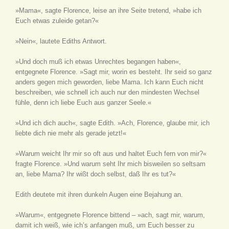
»Mama«, sagte Florence, leise an ihre Seite tretend, »habe ich
Euch etwas zuleide getan?«
»Nein«, lautete Ediths Antwort.
»Und doch muß ich etwas Unrechtes begangen haben«,
entgegnete Florence. »Sagt mir, worin es besteht. Ihr seid so ganz
anders gegen mich geworden, liebe Mama. Ich kann Euch nicht
beschreiben, wie schnell ich auch nur den mindesten Wechsel
fühle, denn ich liebe Euch aus ganzer Seele.«
»Und ich dich auch«, sagte Edith. »Ach, Florence, glaube mir, ich
liebte dich nie mehr als gerade jetzt!«
»Warum weicht Ihr mir so oft aus und haltet Euch fern von mir?«
fragte Florence. »Und warum seht Ihr mich bisweilen so seltsam
an, liebe Mama? Ihr wißt doch selbst, daß Ihr es tut?«
Edith deutete mit ihren dunkeln Augen eine Bejahung an.
»Warum«, entgegnete Florence bittend – »ach, sagt mir, warum,
damit ich weiß, wie ich’s anfangen muß, um Euch besser zu