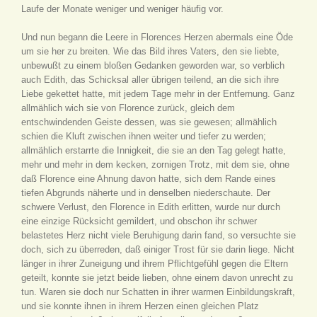
Laufe der Monate weniger und weniger häufig vor.
Und nun begann die Leere in Florences Herzen abermals eine Öde
um sie her zu breiten. Wie das Bild ihres Vaters, den sie liebte,
unbewußt zu einem bloßen Gedanken geworden war, so verblich
auch Edith, das Schicksal aller übrigen teilend, an die sich ihre
Liebe gekettet hatte, mit jedem Tage mehr in der Entfernung. Ganz
allmählich wich sie von Florence zurück, gleich dem
entschwindenden Geiste dessen, was sie gewesen; allmählich
schien die Kluft zwischen ihnen weiter und tiefer zu werden;
allmählich erstarrte die Innigkeit, die sie an den Tag gelegt hatte,
mehr und mehr in dem kecken, zornigen Trotz, mit dem sie, ohne
daß Florence eine Ahnung davon hatte, sich dem Rande eines
tiefen Abgrunds näherte und in denselben niederschaute. Der
schwere Verlust, den Florence in Edith erlitten, wurde nur durch
eine einzige Rücksicht gemildert, und obschon ihr schwer
belastetes Herz nicht viele Beruhigung darin fand, so versuchte sie
doch, sich zu überreden, daß einiger Trost für sie darin liege. Nicht
länger in ihrer Zuneigung und ihrem Pflichtgefühl gegen die Eltern
geteilt, konnte sie jetzt beide lieben, ohne einem davon unrecht zu
tun. Waren sie doch nur Schatten in ihrer warmen Einbildungskraft,
und sie konnte ihnen in ihrem Herzen einen gleichen Platz