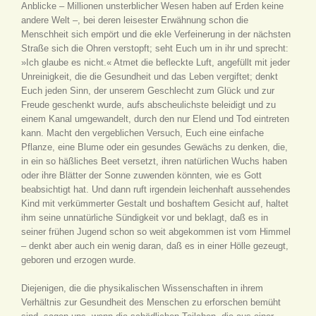
Anblicke – Millionen unsterblicher Wesen haben auf Erden keine
andere Welt –, bei deren leisester Erwähnung schon die
Menschheit sich empört und die ekle Verfeinerung in der nächsten
Straße sich die Ohren verstopft; seht Euch um in ihr und sprecht:
»Ich glaube es nicht.« Atmet die befleckte Luft, angefüllt mit jeder
Unreinigkeit, die die Gesundheit und das Leben vergiftet; denkt
Euch jeden Sinn, der unserem Geschlecht zum Glück und zur
Freude geschenkt wurde, aufs abscheulichste beleidigt und zu
einem Kanal umgewandelt, durch den nur Elend und Tod eintreten
kann. Macht den vergeblichen Versuch, Euch eine einfache
Pflanze, eine Blume oder ein gesundes Gewächs zu denken, die,
in ein so häßliches Beet versetzt, ihren natürlichen Wuchs haben
oder ihre Blätter der Sonne zuwenden könnten, wie es Gott
beabsichtigt hat. Und dann ruft irgendein leichenhaft aussehendes
Kind mit verkümmerter Gestalt und boshaftem Gesicht auf, haltet
ihm seine unnatürliche Sündigkeit vor und beklagt, daß es in
seiner frühen Jugend schon so weit abgekommen ist vom Himmel
– denkt aber auch ein wenig daran, daß es in einer Hölle gezeugt,
geboren und erzogen wurde.
Diejenigen, die die physikalischen Wissenschaften in ihrem
Verhältnis zur Gesundheit des Menschen zu erforschen bemüht