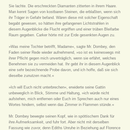
Sie lachte. Die erschreckten Diamanten zitterten in ihrem Haare.
Man kennt Sagen von kostbaren Steinen, die erblaßten, wenn sich
ihr Träger in Gefahr befand. Wären diese mit solcher Eigenschaft
begabt gewesen, so hätten ihre gefangenen Lichtstrahlen in
diesem Augenblicke die Flucht ergriffen und einer trüben Bleifarbe
Raum gegeben. Carker hörte mit zur Erde gesenkten Augen zu.
»Was meine Tochter betrifft, Madame«, sagte Mr. Dombey, den
Faden seiner Rede wieder aufnehmend, »so ist es keineswegs mit
ihrer Pflicht gegen mich unverträglich, wenn sie erfährt, welches
Benehmen sie zu vermeiden hat. Ihr gebt ihr in diesem Augenblick
eine sehr bezeichnende Probe davon, und ich hoffe, daß sie sich
dieselbe zunutzen macht.«
»Ich will Euch nicht unterbrechen«, erwiderte seine Gattin
unbeweglich in Blick, Stimme und Haltung, »ich würde nicht
aufstehen, mich entfernen oder Euch im Sprechen auch nur eines
Wortes hindern, selbst wenn das Zimmer in Flammen stünde.«
Mr. Dombey bewegte seinen Kopf, wie in spöttischem Dank für
ihre Aufmerksamkeit, und fuhr fort. Aber nicht mit derselben
Fassung wie zuvor, denn Ediths Unruhe in Beziehung auf Florence