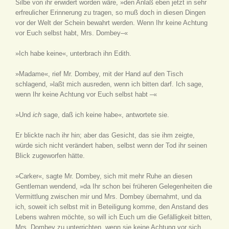
Silbe von ihr erwidert worden wäre, »den Anlaß eben jetzt in sehr
erfreulicher Erinnerung zu tragen, so muß doch in diesen Dingen
vor der Welt der Schein bewahrt werden. Wenn Ihr keine Achtung
vor Euch selbst habt, Mrs. Dombey–«
»Ich habe keine«, unterbrach ihn Edith.
»Madame«, rief Mr. Dombey, mit der Hand auf den Tisch
schlagend, »laßt mich ausreden, wenn ich bitten darf. Ich sage,
wenn Ihr keine Achtung vor Euch selbst habt –«
»Und
ich
sage, daß ich keine habe«, antwortete sie.
Er blickte nach ihr hin; aber das Gesicht, das sie ihm zeigte,
würde sich nicht verändert haben, selbst wenn der Tod ihr seinen
Blick zugeworfen hätte.
»Carker«, sagte Mr. Dombey, sich mit mehr Ruhe an diesen
Gentleman wendend, »da Ihr schon bei früheren Gelegenheiten die
Vermittlung zwischen mir und Mrs. Dombey übernahmt, und da
ich, soweit ich selbst mit in Beteiligung komme, den Anstand des
Lebens wahren möchte, so will ich Euch um die Gefälligkeit bitten,
Mrs. Dombey zu unterrichten, wenn sie keine Achtung vor sich