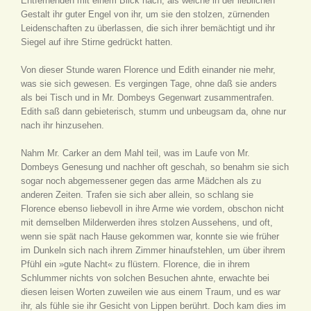
Entfernenden mit einem Blick nach, als weiche in der lieblichen
Gestalt ihr guter Engel von ihr, um sie den stolzen, zürnenden
Leidenschaften zu überlassen, die sich ihrer bemächtigt und ihr
Siegel auf ihre Stirne gedrückt hatten.
Von dieser Stunde waren Florence und Edith einander nie mehr,
was sie sich gewesen. Es vergingen Tage, ohne daß sie anders
als bei Tisch und in Mr. Dombeys Gegenwart zusammentrafen.
Edith saß dann gebieterisch, stumm und unbeugsam da, ohne nur
nach ihr hinzusehen.
Nahm Mr. Carker an dem Mahl teil, was im Laufe von Mr.
Dombeys Genesung und nachher oft geschah, so benahm sie sich
sogar noch abgemessener gegen das arme Mädchen als zu
anderen Zeiten. Trafen sie sich aber allein, so schlang sie
Florence ebenso liebevoll in ihre Arme wie vordem, obschon nicht
mit demselben Milderwerden ihres stolzen Aussehens, und oft,
wenn sie spät nach Hause gekommen war, konnte sie wie früher
im Dunkeln sich nach ihrem Zimmer hinaufstehlen, um über ihrem
Pfühl ein »gute Nacht« zu flüstern. Florence, die in ihrem
Schlummer nichts von solchen Besuchen ahnte, erwachte bei
diesen leisen Worten zuweilen wie aus einem Traum, und es war
ihr, als fühle sie ihr Gesicht von Lippen berührt. Doch kam dies im