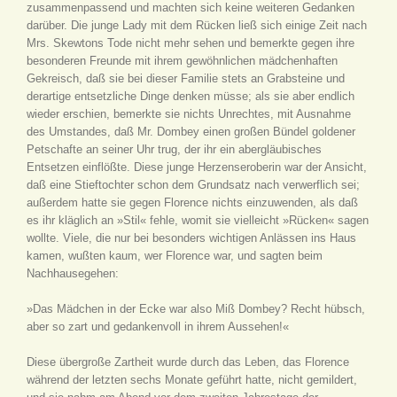
zusammenpassend und machten sich keine weiteren Gedanken
darüber. Die junge Lady mit dem Rücken ließ sich einige Zeit nach
Mrs. Skewtons Tode nicht mehr sehen und bemerkte gegen ihre
besonderen Freunde mit ihrem gewöhnlichen mädchenhaften
Gekreisch, daß sie bei dieser Familie stets an Grabsteine und
derartige entsetzliche Dinge denken müsse; als sie aber endlich
wieder erschien, bemerkte sie nichts Unrechtes, mit Ausnahme
des Umstandes, daß Mr. Dombey einen großen Bündel goldener
Petschafte an seiner Uhr trug, der ihr ein abergläubisches
Entsetzen einflößte. Diese junge Herzenseroberin war der Ansicht,
daß eine Stieftochter schon dem Grundsatz nach verwerflich sei;
außerdem hatte sie gegen Florence nichts einzuwenden, als daß
es ihr kläglich an »Stil« fehle, womit sie vielleicht »Rücken« sagen
wollte. Viele, die nur bei besonders wichtigen Anlässen ins Haus
kamen, wußten kaum, wer Florence war, und sagten beim
Nachhausegehen:
»Das Mädchen in der Ecke war also Miß Dombey? Recht hübsch,
aber so zart und gedankenvoll in ihrem Aussehen!«
Diese übergroße Zartheit wurde durch das Leben, das Florence
während der letzten sechs Monate geführt hatte, nicht gemildert,