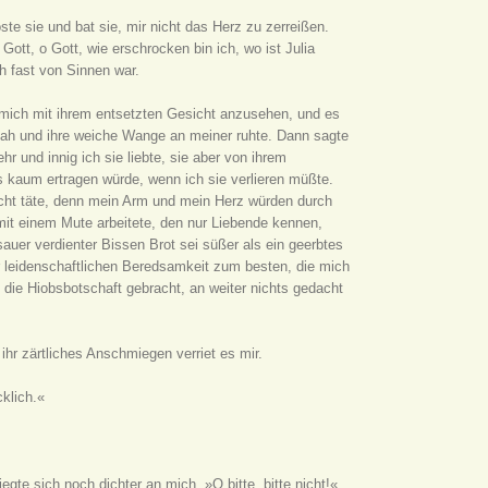
oste sie und bat sie, mir nicht das Herz zu zerreißen.
Gott, o Gott, wie erschrocken bin ich, wo ist Julia
ch fast von Sinnen war.
 mich mit ihrem entsetzten Gesicht anzusehen, und es
nsah und ihre weiche Wange an meiner ruhte. Dann sagte
r und innig ich sie liebte, sie aber von ihrem
s kaum ertragen würde, wenn ich sie verlieren müßte.
nicht täte, denn mein Arm und mein Herz würden durch
 mit einem Mute arbeitete, den nur Liebende kennen,
sauer verdienter Bissen Brot sei süßer als ein geerbtes
er leidenschaftlichen Beredsamkeit zum besten, die mich
 die Hiobsbotschaft gebracht, an weiter nichts gedacht
ihr zärtliches Anschmiegen verriet es mir.
cklich.«
gte sich noch dichter an mich. »O bitte, bitte nicht!«