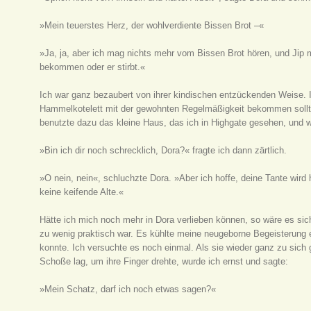
»Mein teuerstes Herz, der wohlverdiente Bissen Brot –«
»Ja, ja, aber ich mag nichts mehr vom Bissen Brot hören, und Jip
bekommen oder er stirbt.«
Ich war ganz bezaubert von ihrer kindischen entzückenden Weise. I
Hammelkotelett mit der gewohnten Regelmäßigkeit bekommen sollte
benutzte dazu das kleine Haus, das ich in Highgate gesehen, und 
»Bin ich dir noch schrecklich, Dora?« fragte ich dann zärtlich.
»O nein, nein«, schluchzte Dora. »Aber ich hoffe, deine Tante wird 
keine keifende Alte.«
Hätte ich mich noch mehr in Dora verlieben können, so wäre es siche
zu wenig praktisch war. Es kühlte meine neugeborne Begeisterung 
konnte. Ich versuchte es noch einmal. Als sie wieder ganz zu sich
Schoße lag, um ihre Finger drehte, wurde ich ernst und sagte:
»Mein Schatz, darf ich noch etwas sagen?«