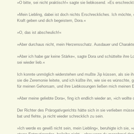
»O bitte, sei nicht praktisch!« sagte sie liebkosend. »Es erschreck
»Mein Liebling, dabei ist doch nichts Erschreckliches. Ich möchte, 
Kraft geben und dich begeistern, Dora.«
»O, das ist abscheulich!«
»Aber durchaus nicht, mein Herzensschatz. Ausdauer und Charakter
»Aber ich habe gar keine Stärke«, sagte Dora und schüttelte ihre Lo
sei wieder lieb.«
Ich konnte unmöglich widerstehen und mußte Jip küssen, als sie ihn 
sie die Zeremonie leitete, und ich küßte ihn, wie sie es wünschte,
für meinen Gehorsam, und ihre Liebkosungen ließen mich meinen Er
»Aber meine geliebte Dora«, fing ich endlich wieder an, »ich wollte 
Der Richter des Prärogativgerichts hätte sich in sie verlieben müsse
bat und flehte, ja nicht wieder schrecklich zu sein.
»Ich werde es gewiß nicht sein, mein Liebling«, beruhigte ich sie,