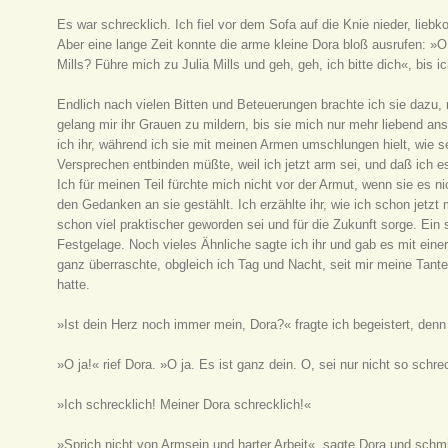
Es war schrecklich. Ich fiel vor dem Sofa auf die Knie nieder, liebk
Aber eine lange Zeit konnte die arme kleine Dora bloß ausrufen: »O 
Mills? Führe mich zu Julia Mills und geh, geh, ich bitte dich«, bis i
Endlich nach vielen Bitten und Beteuerungen brachte ich sie dazu,
gelang mir ihr Grauen zu mildern, bis sie mich nur mehr liebend a
ich ihr, während ich sie mit meinen Armen umschlungen hielt, wie seh
Versprechen entbinden müßte, weil ich jetzt arm sei, und daß ich e
Ich für meinen Teil fürchte mich nicht vor der Armut, wenn sie es 
den Gedanken an sie gestählt. Ich erzählte ihr, wie ich schon jetzt
schon viel praktischer geworden sei und für die Zukunft sorge. Ein 
Festgelage. Noch vieles Ähnliche sagte ich ihr und gab es mit ein
ganz überraschte, obgleich ich Tag und Nacht, seit mir meine Tante
hatte.
»Ist dein Herz noch immer mein, Dora?« fragte ich begeistert, denn 
»O ja!« rief Dora. »O ja. Es ist ganz dein. O, sei nur nicht so schre
»Ich schrecklich! Meiner Dora schrecklich!«
»Sprich nicht von Armsein und harter Arbeit«, sagte Dora und schmie