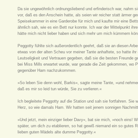
Da sie ungewöhnlich ordnungsliebend und erfinderisch war, nahm si
vor, daß es den Anschein hatte, als seien wir reicher statt ärmer g
Speisekammer in eine Garderobe für mich und kaufte mir eine Betts
ähnlich sah, wie es ein Bett nur konnte. Ich war der Mittelpunkt ih
hätte mich nicht lieber haben und sich mehr um mich kümmern kön
Peggotty fühlte sich außerordentlich geehrt, daß sie an diesen Arbe
etwas von der alten Scheu vor meiner Tante anhaftete, so hatte ih
Leutseligkeit und Vertrauen gegeben, daß sie die besten Freunde
bei Miss Mills erwartet wurde, war gerade die Zeit gekommen, wo 
gegenüber Ham nachzukommen.
»So leben Sie denn wohl, Barkis«, sagte meine Tante, »und nehmen S
daß es mir so leid tun würde, Sie zu verlieren.«
Ich begleitete Peggotty auf die Station und sah sie fortfahren. Sie
Herz, so wie damals Ham. Wir hatten seit jenem sonnigen Nachmitt
»Und jetzt, mein einziger lieber Davy«, bat sie mich, »noch eins! 
später, um dich zu etablieren, so hat gewiß niemand ein so gutes Re
lieben guten Mädels alte dumme Peggotty.«