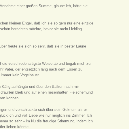
ge Annahme einer großen Summe, glaube ich, hätte sie
chen kleinen Engel, daß ich sie so gern nur eine einzige
schön herrichten möchte, bevor sie mein Liebling
über freute sie sich so sehr, daß sie in bester Laune
f die verschiedenartigste Weise ab und begab mich zur
Ihr Vater, der entsetzlich lang nach dem Essen zu
ch immer kein Vogelbauer.
en Käfig aufhängte und über den Balkon nach mir
p draußen blieb und auf einen riesenhaften Fleischerhund
cken können.
gen und verschluckte sich über sein Geknurr, als er
glücklich und voll Liebe wie nur möglich ins Zimmer. Ich
 Thema so sehr – im Nu die freudige Stimmung, indem ich
ler lieben könnte.