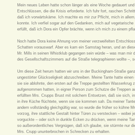
Mein neues Leben hatte schon länger als eine Woche gedauert und ic
Entschlüssen, die die Krisis erforderte. Ich fuhr fort, raschen Sch
daß ich vorwärtskäme. Ich machte es mir zur Pflicht, mich in allem,
konnte. Ich verfiel sogar auf den Gedanken, mich auf vegetarische
erfüllt, daß ich Dora ein Opfer brächte, wenn ich mich zu einem p
Noch hatte Dora keine Ahnung von meiner verzweifelten Entschlosse
Schatten vorauswarf. Aber es kam ein Samstag heran, und an dies
Mr. Mills in seinen Whistklub gegangen sein würde – was man mir du
des Gesellschaftszimmers auf die Straße telegraphieren wollte –, 
Um diese Zeit herum hatten wir uns in der Buckingham-Straße ganz 
ungestörter Glückseligkeit abzuschreiben. Meine Tante hatte einen
sie sie ablohnte, den ersten auf die Treppe gestellten Wasserkrug 
aufgenommen hatten, in eigner Person zum Schutze die Treppen au
erfüllten Mrs. Crupps Brust mit solchem Entsetzen, daß sie sich, i
in ihre Küche flüchtete, wenn sie sie kommen sah. Da meiner Tant
andern vollständig gleichgültig war, so wurde die früher so kühne M
vorzog, ihre stattliche Gestalt hinter Türen zu verstecken – wobei 
vorguckte – oder sich in dunkle Ecken zu drücken, wenn meine Tant
so außerordentliches Vergnügen, daß ich glaube, sie stürmte nur d
Mrs. Crupp ununterbrochen in Schrecken zu erhalten.