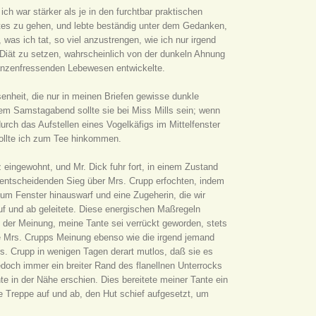
h war stärker als je in den furchtbar praktischen
rittes zu gehen, und lebte beständig unter dem Gedanken,
 was ich tat, so viel anzustrengen, wie ich nur irgend
 Diät zu setzen, wahrscheinlich von der dunkeln Ahnung
flanzenfressenden Lebewesen entwickelte.
nheit, die nur in meinen Briefen gewisse dunkle
em Samstagabend sollte sie bei Miss Mills sein; wenn
rch das Aufstellen eines Vogelkäfigs im Mittelfenster
sollte ich zum Tee hinkommen.
eingewohnt, und Mr. Dick fuhr fort, in einem Zustand
 entscheidenden Sieg über Mrs. Crupp erfochten, indem
zum Fenster hinauswarf und eine Zugeherin, die wir
f und ab geleitete. Diese energischen Maßregeln
n der Meinung, meine Tante sei verrückt geworden, stets
e Mrs. Crupps Meinung ebenso wie die irgend jemand
rs. Crupp in wenigen Tagen derart mutlos, daß sie es
jedoch immer ein breiter Rand des flanellnen Unterrocks
e in der Nähe erschien. Dies bereitete meiner Tante ein
ie Treppe auf und ab, den Hut schief aufgesetzt, um