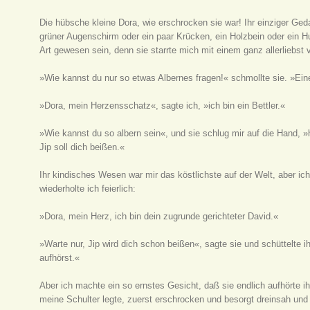
Die hübsche kleine Dora, wie erschrocken sie war! Ihr einziger Ge
grüner Augenschirm oder ein paar Krücken, ein Holzbein oder ein H
Art gewesen sein, denn sie starrte mich mit einem ganz allerliebst
»Wie kannst du nur so etwas Albernes fragen!« schmollte sie. »Eine
»Dora, mein Herzensschatz«, sagte ich, »ich bin ein Bettler.«
»Wie kannst du so albern sein«, und sie schlug mir auf die Hand, »
Jip soll dich beißen.«
Ihr kindisches Wesen war mir das köstlichste auf der Welt, aber i
wiederholte ich feierlich:
»Dora, mein Herz, ich bin dein zugrunde gerichteter David.«
»Warte nur, Jip wird dich schon beißen«, sagte sie und schüttelt
aufhörst.«
Aber ich machte ein so ernstes Gesicht, daß sie endlich aufhörte ih
meine Schulter legte, zuerst erschrocken und besorgt dreinsah und