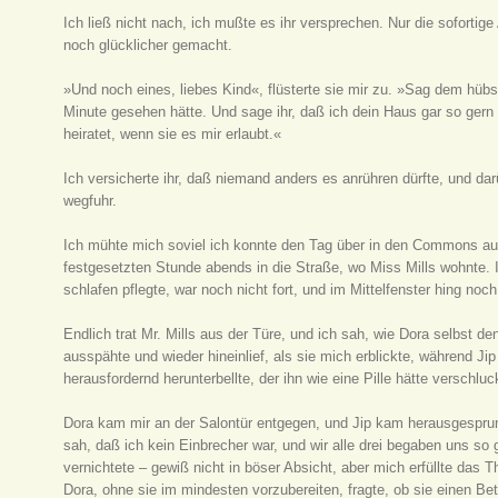
Ich ließ nicht nach, ich mußte es ihr versprechen. Nur die soforti
noch glücklicher gemacht.
»Und noch eines, liebes Kind«, flüsterte sie mir zu. »Sag dem hübs
Minute gesehen hätte. Und sage ihr, daß ich dein Haus gar so gern 
heiratet, wenn sie es mir erlaubt.«
Ich versicherte ihr, daß niemand anders es anrühren dürfte, und dar
wegfuhr.
Ich mühte mich soviel ich konnte den Tag über in den Commons au
festgesetzten Stunde abends in die Straße, wo Miss Mills wohnte. 
schlafen pflegte, war noch nicht fort, und im Mittelfenster hing no
Endlich trat Mr. Mills aus der Türe, und ich sah, wie Dora selbst d
ausspähte und wieder hineinlief, als sie mich erblickte, während Ji
herausfordernd herunterbellte, der ihn wie eine Pille hätte verschlu
Dora kam mir an der Salontür entgegen, und Jip kam herausgesprun
sah, daß ich kein Einbrecher war, und wir alle drei begaben uns so 
vernichtete – gewiß nicht in böser Absicht, aber mich erfüllte das
Dora, ohne sie im mindesten vorzubereiten, fragte, ob sie einen Bett