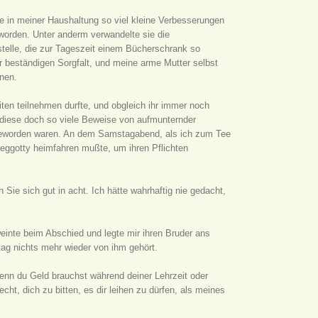
e in meiner Haushaltung so viel kleine Verbesserungen
eworden. Unter anderm verwandelte sie die
telle, die zur Tageszeit einem Bücherschrank so
rer beständigen Sorgfalt, und meine arme Mutter selbst
nen.
iten teilnehmen durfte, und obgleich ihr immer noch
r diese doch so viele Beweise von aufmunternder
 geworden waren. An dem Samstagabend, als ich zum Tee
Peggotty heimfahren mußte, um ihren Pflichten
ie sich gut in acht. Ich hätte wahrhaftig nie gedacht,
 weinte beim Abschied und legte mir ihren Bruder ans
ag nichts mehr wieder von ihm gehört.
Wenn du Geld brauchst während deiner Lehrzeit oder
cht, dich zu bitten, es dir leihen zu dürfen, als meines