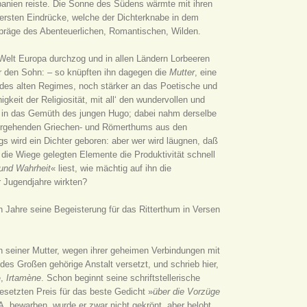
Spanien reiste. Die Sonne des Südens wärmte mit ihren
 ersten Eindrücke, welche der Dichterknabe in dem
epräge des Abenteuerlichen, Romantischen, Wilden.
n Welt Europa durchzog und in allen Ländern Lorbeeren
r den Sohn: – so knüpften ihn dagegen die
Mutter
, eine
 des alten Regimes, noch stärker an das Poetische und
igkeit der Religiosität, mit all‘ den wundervollen und
ef in das Gemüth des jungen Hugo; dabei nahm derselbe
tergehenden Griechen- und Römerthums aus den
ngs wird ein Dichter geboren: aber wer wird läugnen, daß
die Wiege gelegten Elemente die Produktivität schnell
und Wahrheit
« liest, wie mächtig auf ihn die
 Jugendjahre wirkten?
n Jahre seine Begeisterung für das Ritterthum in Versen
on seiner Mutter, wegen ihrer geheimen Verbindungen mit
es Großen gehörige Anstalt versetzt, und schrieb hier,
e,
Irtamène
. Schon beginnt seine schriftstellerische
setzten Preis für das beste Gedicht »
über die Vorzüge
. bewarben, wurde er zwar nicht gekrönt, aber belobt.