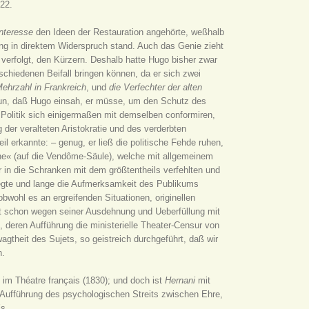
22.
nteresse
den Ideen der Restauration angehörte, weßhalb
ng in direktem Widerspruch stand. Auch das Genie zieht
verfolgt, den Kürzern. Deshalb hatte Hugo bisher zwar
chiedenen Beifall bringen können, da er sich zwei
Mehrzahl in Frankreich
, und
die Verfechter der alten
nun, daß Hugo einsah, er müsse, um den Schutz des
 Politik sich einigermaßen mit demselben conformiren,
der veralteten Aristokratie und des verderbten
l erkannte: – genug, er ließ die politische Fehde ruhen,
nne« (auf die Vendôme-Säule), welche mit allgemeinem
 in die Schranken mit dem größtentheils verfehlten und
rregte und lange die Aufmerksamkeit des Publikums
 obwohl es an ergreifenden Situationen, originellen
ist schon wegen seiner Ausdehnung und Ueberfüllung mit
e
, deren Aufführung die ministerielle Theater-Censur von
agtheit des Sujets, so geistreich durchgeführt, daß wir
n.
im Théatre français (1830); und doch ist
Hernani
mit
n Aufführung des psychologischen Streits zwischen Ehre,
s.