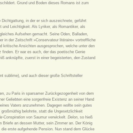
e schildert. Grund und Boden dieses Romans ist zum
 Dichtgattung, in der er sich auszeichnete, geführt
und Leichtigkeit. Als Lyriker, als Romantiker, als
t gleiches Aufsehen gemacht. Seine Oden, Balladen,
 in der Zeitschrift »Conservateur litéraire« vortreffliche
und kritische Ansichten ausgesprochen, welche unter den
 finden. Er war es auch, der das poetische Genie
niß anknüpfte, zuerst in einer begeisterten, den Zustand
.
nt sublime), und auch dieser große Schriftsteller
treten, zu Paris in sparsamer Zurückgezogenheit von dem
ner Geliebten eine sorgenfreie Existenz an seiner Hand
 seines Vaters anzunehmen. Dagegen wollte sein gutes
großmüthig belohnte, statt die Ungesetzlichkeit
tär-Conspiration von Saumur verwickelt.
Delon
, so hieß
nem Briefe an dessen Mutter, sein Zimmer an. Der König
ihm die erste aufgehende Pension. Nun stand dem Glücke