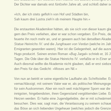
Der Dichter war damals erst
fünfzehn
Jahre alt, und schloß daher s
»Ich, der ich stets gefloh’n von Hof und Städten bin,
Sah kaum drei Lustra zieh’n ob meinem Haupte hin.«
Die erstaunten Akademiker hätten, als sie sich von dieser kaum g
gern den Preis verliehen, aber er war schon vergeben. Ein Preis, d
feuerte ihn noch mehr an, und er gewann auch bei derselben Akad
Statue Heinrichs IV.
und die
Jungfrauen von Verdun
(welche im Jahr
Emigranten geworden waren). Hier ist die Gelegenheit, auf die a
Hugo producirt. Seinen ersten Roman »
Bug Jargal
« schrieb er, 16 
Tagen. Die Ode über die Statue Heinrichs IV. verfaßte er in
Einer
am
Auch diesmal wollte die Akademie nicht glauben, daß er erst siebze
den Preis für das Gedicht: »Moses am Nil.«
Von nun an betritt er seine eigentliche Laufbahn als Schriftsteller.
vernachlässigt; mit seinem Vater war er, als politischer Meinungsge
für sein Auskommen. Aber ein noch weit mächtigerer Sporn war die L
innigsten, hingebendsten, ihren Gegenstand vergötternden Liebe. E
Herzen werden. Er hatte eine Jugendgeliebte, der er mit schwärmer
besuchen. Dies war, sagt man, die Veranlassung zu seinem schau
das Böse an sich liebenden Ungeheuer (welches jedoch die Grenzen