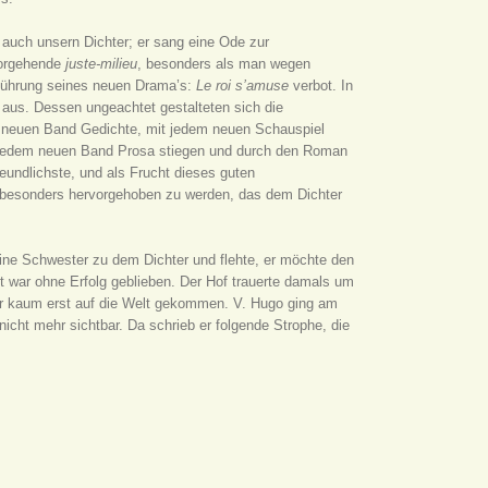
 auch unsern Dichter; er sang eine Ode zur
rvorgehende
juste-milieu
, besonders als man wegen
führung seines neuen Drama’s:
Le roi s’amuse
verbot. In
aus. Dessen ungeachtet gestalteten sich die
m neuen Band Gedichte, mit jedem neuen Schauspiel
it jedem neuen Band Prosa stiegen und durch den Roman
reundlichste, und als Frucht dieses guten
m besonders hervorgehoben zu werden, das dem Dichter
eine Schwester zu dem Dichter und flehte, er möchte den
t war ohne Erfolg geblieben. Der Hof trauerte damals um
ar kaum erst auf die Welt gekommen. V. Hugo ging am
icht mehr sichtbar. Da schrieb er folgende Strophe, die