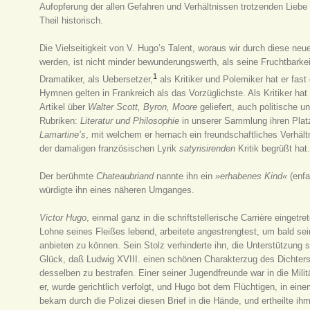
Aufopferung der allen Gefahren und Verhältnissen trotzenden Lieb
Theil historisch.
Die Vielseitigkeit von V. Hugo’s Talent, woraus wir durch diese neue
werden, ist nicht minder bewunderungswerth, als seine Fruchtbarkeit 
1
Dramatiker, als Uebersetzer,
als Kritiker und Polemiker hat er fas
Hymnen gelten in Frankreich als das Vorzüglichste. Als Kritiker hat er
Artikel über
Walter Scott, Byron, Moore
geliefert, auch politische 
Rubriken:
Literatur und Philosophie
in unserer Sammlung ihren Platz
Lamartine’s
, mit welchem er hernach ein freundschaftliches Verhält
der damaligen französischen Lyrik
satyrisirenden
Kritik begrüßt hat
Der berühmte
Chateaubriand
nannte ihn ein
»erhabenes Kind«
(enfa
würdigte ihn eines näheren Umganges.
Victor Hugo
, einmal ganz in die schriftstellerische Carrière einge
Lohne seines Fleißes lebend, arbeitete angestrengtest, um bald sei
anbieten zu können. Sein Stolz verhinderte ihn, die Unterstützung
Glück, daß Ludwig XVIII. einen schönen Charakterzug des Dichters 
desselben zu bestrafen. Einer seiner Jugendfreunde war in die Mili
er, wurde gerichtlich verfolgt, und Hugo bot dem Flüchtigen, in ei
bekam durch die Polizei diesen Brief in die Hände, und ertheilte 