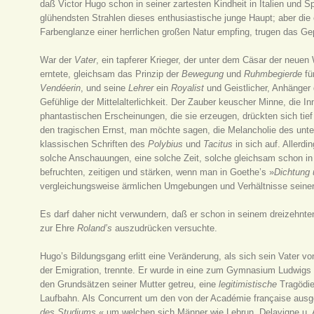
daß Victor Hugo schon in seiner zartesten Kindheit in Italien und 
glühendsten Strahlen dieses enthusiastische junge Haupt; aber die
Farbenglanze einer herrlichen großen Natur empfing, trugen das G
War der
Vater
, ein tapferer Krieger, der unter dem Cäsar der neue
erntete, gleichsam das Prinzip der
Bewegung
und
Ruhmbegierde
fü
Vendéerin
, und seine
Lehrer
ein
Royalist
und Geistlicher, Anhänger
Gefühlige der Mittelalterlichkeit. Der Zauber keuscher Minne, die Inn
phantastischen Erscheinungen, die sie erzeugen, drückten sich ti
den tragischen Ernst, man möchte sagen, die Melancholie des un
klassischen Schriften des
Polybius
und
Tacitus
in sich auf. Allerdi
solche Anschauungen, eine solche Zeit, solche gleichsam schon in 
befruchten, zeitigen und stärken, wenn man in Goethe’s »
Dichtung 
vergleichungsweise ärmlichen Umgebungen und Verhältnisse seiner
Es darf daher nicht verwundern, daß er schon in seinem dreizehnte
zur Ehre
Roland’s
auszudrücken versuchte.
Hugo’s Bildungsgang erlitt eine Veränderung, als sich sein Vater v
der Emigration, trennte. Er wurde in eine zum Gymnasium Ludwigs d
den Grundsätzen seiner Mutter getreu, eine
legitimistische
Tragödi
Laufbahn. Als Concurrent um den von der Académie française ausge
des Studiums
,« um welchen sich Männer wie Lebrun, Delavigne u. A