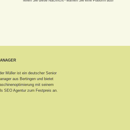
Teilen Sie diese Nachricht - wählen Sie eine Platform aus!
MANAGER
er Müller ist ein deutscher Senior
nager aus Bertingen
und bietet
schinenoptimierung mit seinem
ls SEO Agentur zum Festpreis an.