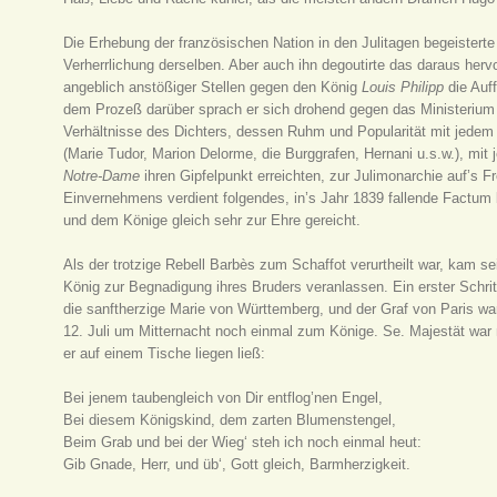
Die Erhebung der französischen Nation in den Julitagen begeisterte
Verherrlichung derselben. Aber auch ihn degoutirte das daraus he
angeblich anstößiger Stellen gegen den König
Louis Philipp
die Auf
dem Prozeß darüber sprach er sich drohend gegen das Ministerium 
Verhältnisse des Dichters, dessen Ruhm und Popularität mit jede
(Marie Tudor, Marion Delorme, die Burggrafen, Hernani u.s.w.), m
Notre-Dame
ihren Gipfelpunkt erreichten, zur Julimonarchie auf’s F
Einvernehmens verdient folgendes, in’s Jahr 1839 fallende Factu
und dem Könige gleich sehr zur Ehre gereicht.
Als der trotzige Rebell Barbès zum Schaffot verurtheilt war, kam s
König zur Begnadigung ihres Bruders veranlassen. Ein erster Schrit
die sanftherzige Marie von Württemberg, und der Graf von Paris w
12. Juli um Mitternacht noch einmal zum Könige. Se. Majestät war n
er auf einem Tische liegen ließ:
Bei jenem taubengleich von Dir entflog’nen Engel,
Bei diesem Königskind, dem zarten Blumenstengel,
Beim Grab und bei der Wieg‘ steh ich noch einmal heut:
Gib Gnade, Herr, und üb‘, Gott gleich, Barmherzigkeit.