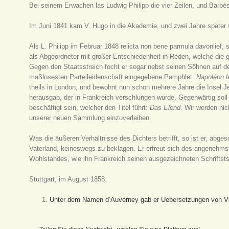
Bei seinem Erwachen las Ludwig Philipp die vier Zeilen, und Barbès
Im Juni 1841 kam V. Hugo in die Akademie, und zwei Jahre später 
Als L. Philipp im Februar 1848 relicta non bene parmula davonlief, 
als Abgeordneter mit großer Entschiedenheit in Reden, welche die 
Gegen den Staatsstreich focht er sogar nebst seinen Söhnen auf d
maßlosesten Parteileidenschaft eingegebene Pamphlet:
Napoléon le
theils in London, und bewohnt nun schon mehrere Jahre die Insel 
herausgab, der in Frankreich verschlungen wurde. Gegenwärtig sol
beschäftigt sein, welcher den Titel führt:
Das Elend
. Wir werden ni
unserer neuen Sammlung einzuverleiben.
Was die äußeren Verhältnisse des Dichters betrifft, so ist er, ab
Vaterland, keineswegs zu beklagen. Er erfreut sich des angenehms
Wohlstandes, wie ihn Frankreich seinen ausgezeichneten Schriftstst
Stuttgart, im August 1858.
Unter dem Namen d’Auverney gab er Uebersetzungen von Vir