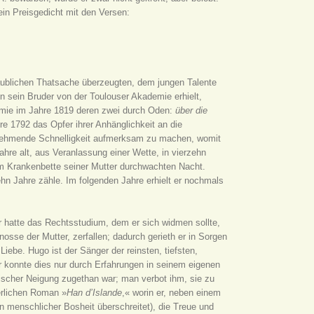
ein Preisgedicht mit den Versen:
laublichen Thatsache überzeugten, dem jungen Talente
en sein Bruder von der Toulouser Akademie erhielt,
emie im Jahre 1819 deren zwei durch Oden:
über die
e 1792 das Opfer ihrer Anhänglichkeit an die
usnehmende Schnelligkeit aufmerksam zu machen, womit
Jahre alt, aus Veranlassung einer Wette, in vierzehn
 Krankenbette seiner Mutter durchwachten Nacht.
hn Jahre zähle. Im folgenden Jahre erhielt er nochmals
 Er hatte das Rechtsstudium, dem er sich widmen sollte,
nosse der Mutter, zerfallen; dadurch gerieth er in Sorgen
iebe. Hugo ist der Sänger der reinsten, tiefsten,
r konnte dies nur durch Erfahrungen in seinem eigenen
ischer Neigung zugethan war; man verbot ihm, sie zu
erlichen Roman »
Han d’Islande
,« worin er, neben einem
 menschlicher Bosheit überschreitet), die Treue und