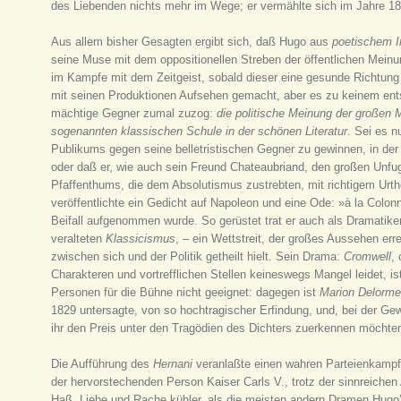
des Liebenden nichts mehr im Wege; er vermählte sich im Jahre 18
Aus allem bisher Gesagten ergibt sich, daß Hugo aus
poetischem I
seine Muse mit dem oppositionellen Streben der öffentlichen Meinu
im Kampfe mit dem Zeitgeist, sobald dieser eine gesunde Richtung 
mit seinen Produktionen Aufsehen gemacht, aber es zu keinem ents
mächtige Gegner zumal zuzog:
die politische Meinung der großen 
sogenannten klassischen Schule in der schönen Literatur
. Sei es 
Publikums gegen seine belletristischen Gegner zu gewinnen, in der
oder daß er, wie auch sein Freund Chateaubriand, den großen Unfug 
Pfaffenthums, die dem Absolutismus zustrebten, mit richtigem Urthei
veröffentlichte ein Gedicht auf Napoleon und eine Ode: »à la Colo
Beifall aufgenommen wurde. So gerüstet trat er auch als Dramatiker
veralteten
Klassicismus
, – ein Wettstreit, der großes Aussehen e
zwischen sich und der Politik getheilt hielt. Sein Drama:
Cromwell
,
Charakteren und vortrefflichen Stellen keineswegs Mangel leidet, 
Personen für die Bühne nicht geeignet: dagegen ist
Marion Delorm
1829 untersagte, von so hochtragischer Erfindung, und, bei der Gew
ihr den Preis unter den Tragödien des Dichters zuerkennen möchte
Die Aufführung des
Hernani
veranlaßte einen wahren Parteienkampf 
der hervorstechenden Person Kaiser Carls V., trotz der sinnreiche
Haß, Liebe und Rache kühler, als die meisten andern Dramen Hugo’