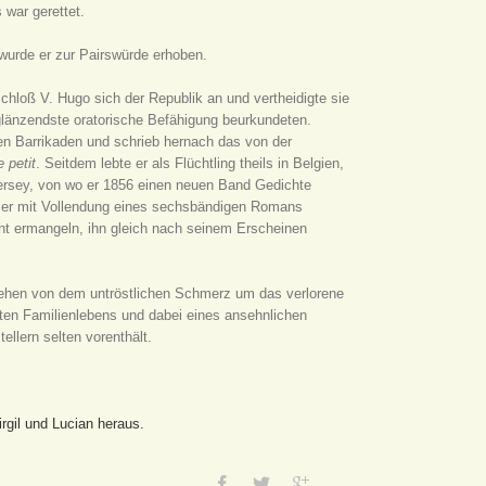
 war gerettet.
wurde er zur Pairswürde erhoben.
schloß V. Hugo sich der Republik an und vertheidigte sie
glänzendste oratorische Befähigung beurkundeten.
en Barrikaden und schrieb hernach das von der
 petit
. Seitdem lebte er als Flüchtling theils in Belgien,
Jersey, von wo er 1856 einen neuen Band Gedichte
l er mit Vollendung eines sechsbändigen Romans
cht ermangeln, ihn gleich nach seinem Erscheinen
gesehen von dem untröstlichen Schmerz um das verlorene
ten Familienlebens und dabei eines ansehnlichen
ellern selten vorenthält.
gil und Lucian heraus.