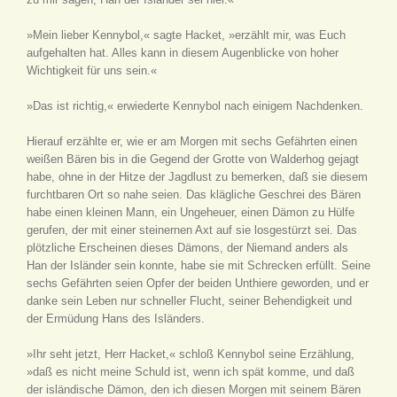
»Mein lieber Kennybol,« sagte Hacket, »erzählt mir, was Euch
aufgehalten hat. Alles kann in diesem Augenblicke von hoher
Wichtigkeit für uns sein.«
»Das ist richtig,« erwiederte Kennybol nach einigem Nachdenken.
Hierauf erzählte er, wie er am Morgen mit sechs Gefährten einen
weißen Bären bis in die Gegend der Grotte von Walderhog gejagt
habe, ohne in der Hitze der Jagdlust zu bemerken, daß sie diesem
furchtbaren Ort so nahe seien. Das klägliche Geschrei des Bären
habe einen kleinen Mann, ein Ungeheuer, einen Dämon zu Hülfe
gerufen, der mit einer steinernen Axt auf sie losgestürzt sei. Das
plötzliche Erscheinen dieses Dämons, der Niemand anders als
Han der Isländer sein konnte, habe sie mit Schrecken erfüllt. Seine
sechs Gefährten seien Opfer der beiden Unthiere geworden, und er
danke sein Leben nur schneller Flucht, seiner Behendigkeit und
der Ermüdung Hans des Isländers.
»Ihr seht jetzt, Herr Hacket,« schloß Kennybol seine Erzählung,
»daß es nicht meine Schuld ist, wenn ich spät komme, und daß
der isländische Dämon, den ich diesen Morgen mit seinem Bären