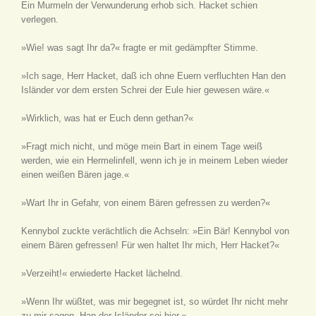
Ein Murmeln der Verwunderung erhob sich. Hacket schien
verlegen.
»Wie! was sagt Ihr da?« fragte er mit gedämpfter Stimme.
»Ich sage, Herr Hacket, daß ich ohne Euern verfluchten Han den
Isländer vor dem ersten Schrei der Eule hier gewesen wäre.«
»Wirklich, was hat er Euch denn gethan?«
»Fragt mich nicht, und möge mein Bart in einem Tage weiß
werden, wie ein Hermelinfell, wenn ich je in meinem Leben wieder
einen weißen Bären jage.«
»Wart Ihr in Gefahr, von einem Bären gefressen zu werden?«
Kennybol zuckte verächtlich die Achseln: »Ein Bär! Kennybol von
einem Bären gefressen! Für wen haltet Ihr mich, Herr Hacket?«
»Verzeiht!« erwiederte Hacket lächelnd.
»Wenn Ihr wüßtet, was mir begegnet ist, so würdet Ihr nicht mehr
zu mir sagen, Han der Isländer sei hier.«