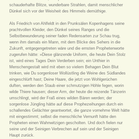
schauderhafte Blitze, wunderbare Strahlen, damit menschlicher
Dünkel sich vor der Weisheit des Himmels demüthige.
Als Friedrich von Ahlfeldt in den Prunksälen Kopenhagens seine
prachtvollen Kleider, den Dünkel seines Ranges und die
Selbstbewunderung seiner faden Redensarten zur Schau trug,
wenn ihm damals ein Mann, mit dem Blicke des Sehers in die
Zukunft, entgegengetreten wäre und die ernsten Prophetenworte
zugerufen hätte: »Diese glänzende Uniform, die heute Dein Stolz
ist, wird eines Tages Dein Verderben sein; ein Unthier in
Menschengestalt wird mit eben so vielem Behagen Dein Blut
trinken, wie Du sorgenloser Wollüstling die Weine des Südlandes
eingeschlürft hast; Deine Haare, die jetzt von Wohlgerüchen
duften, werden den Staub einer schmutzigen Höhle fegen, worin
wilde Thiere hausen; dieser Arm, der heute die reizende Tänzerin
umschlingt, wird der Fraß eines wilden Bären werden; der
sorgenlose Jüngling hätte auf diese Prophezeihungen durch ein
schallendes Gelächter geantwortet, die ganze vornehme Welt hätte
mit eingestimmt; selbst die menschliche Vernunft hätte den
Propheten einen Wahnwitzigen gescholten. Und doch fielen nur
seine und der Seinigen Verbrechen auf sein und der Seinigen
Haupt zurück.